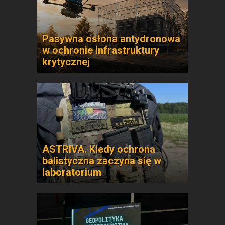
Pasywna osłona antydronowa
w ochronie infrastruktury
krytycznej
ASTRIVA. Kiedy ochrona
balistyczna zaczyna się w
laboratorium