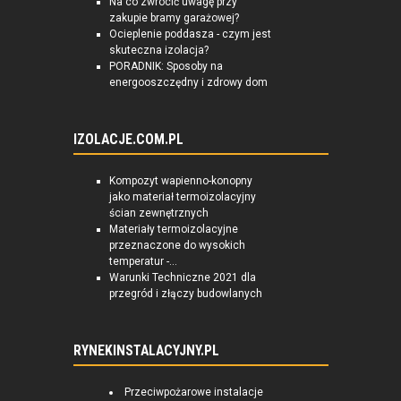
Na co zwrócić uwagę przy
zakupie bramy garażowej?
Ocieplenie poddasza - czym jest
skuteczna izolacja?
PORADNIK: Sposoby na
energooszczędny i zdrowy dom
IZOLACJE.COM.PL
Kompozyt wapienno-konopny
jako materiał termoizolacyjny
ścian zewnętrznych
Materiały termoizolacyjne
przeznaczone do wysokich
temperatur -...
Warunki Techniczne 2021 dla
przegród i złączy budowlanych
RYNEKINSTALACYJNY.PL
Przeciwpożarowe instalacje