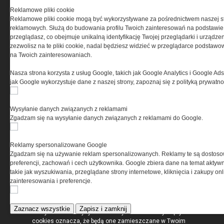
www.special-ops.pl
Reklamowe pliki cookie
Reklamowe pliki cookie mogą być wykorzystywane za pośrednictwem naszej s
reklamowych. Służą do budowania profilu Twoich zainteresowań na podstawie i
Korzystanie z portalu jest równoznaczne
przeglądasz, co obejmuje unikalną identyfikację Twojej przeglądarki i urządze
z zaakceptowaniem warunków ustanowionych
zezwolisz na te pliki cookie, nadal będziesz widzieć w przeglądarce podstawow
przez Grupa MEDIUM Spółka z ograniczoną
na Twoich zainteresowaniach.
odpowiedzialnością Spółka komandytowa, nr KRS:
0000537655, NIP 1132860378, REGON 146393437
Nasza strona korzysta z usług Google, takich jak Google Analytics i Google Ads
(zwana dalej Grupa MEDIUM) w postaci Regulaminu.
jak Google wykorzystuje dane z naszej strony, zapoznaj się z polityką prywatn
Przeczytaj regulamin
Wysyłanie danych związanych z reklamami
Zgadzam się na wysyłanie danych związanych z reklamami do Google.
Reklamy spersonalizowane Google
PRYWATNOŚĆ
Zgadzam się na używanie reklam spersonalizowanych. Reklamy te są dostos
preferencji, zachowań i cech użytkownika. Google zbiera dane na temat aktywn
takie jak wyszukiwania, przeglądane strony internetowe, kliknięcia i zakupy onl
Ta witryna wykorzystuje pliki cookies do przechowywania
zainteresowania i preferencje.
informacji na Twoim komputerze. Pliki cookies stosujemy
w celu świadczenia usług na najwyższym poziomie,
w tym w sposób dostosowany do indywidualnych potrzeb.
Zaznacz wszystkie
Zapisz i zamknij
Korzystanie z witryny bez zmiany ustawień dotyczących
cookies oznacza, że będą one zamieszczane w Twoim