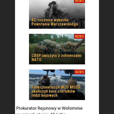
NEWS
82. rocznica wybuchu
Powstania Warszawskiego
NEWS
CBŚP ćwiczyło z żołnierzami
NATO
NEWS
Funkcjonariusze WZD MOSG
ukończyli kurs sterników
łodzi bojowych
Prokurator Rejonowy w Wołominie