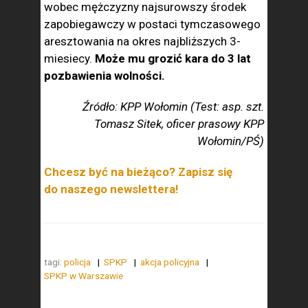
wobec mężczyzny najsurowszy środek
zapobiegawczy w postaci tymczasowego
aresztowania na okres najbliższych 3-
miesiecy.
Może mu grozić kara do 3 lat
pozbawienia wolności.
Źródło: KPP Wołomin (Test: asp. szt.
Tomasz Sitek, oficer prasowy KPP
Wołomin/PŚ)
Chcesz być na bieżąco? Zapisz się
do naszego newslettera!
tagi:
policja
SPKP
akcja policyjna
SPKP w Warszawie