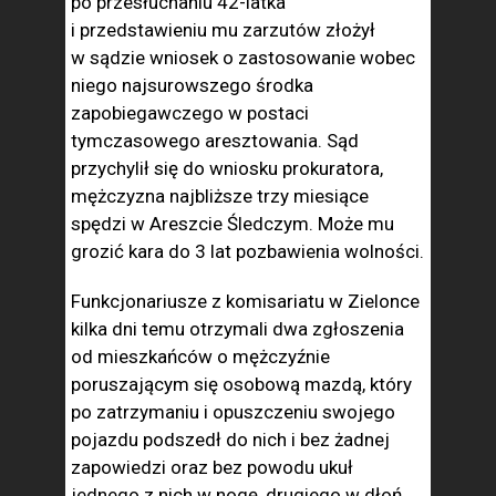
po przesłuchaniu 42-latka
i przedstawieniu mu zarzutów złożył
w sądzie wniosek o zastosowanie wobec
niego najsurowszego środka
zapobiegawczego w postaci
tymczasowego aresztowania. Sąd
przychylił się do wniosku prokuratora,
mężczyzna najbliższe trzy miesiące
spędzi w Areszcie Śledczym. Może mu
grozić kara do 3 lat pozbawienia wolności.
Funkcjonariusze z komisariatu w Zielonce
kilka dni temu otrzymali dwa zgłoszenia
od mieszkańców o mężczyźnie
poruszającym się osobową mazdą, który
po zatrzymaniu i opuszczeniu swojego
pojazdu podszedł do nich i bez żadnej
zapowiedzi oraz bez powodu ukuł
jednego z nich w nogę, drugiego w dłoń