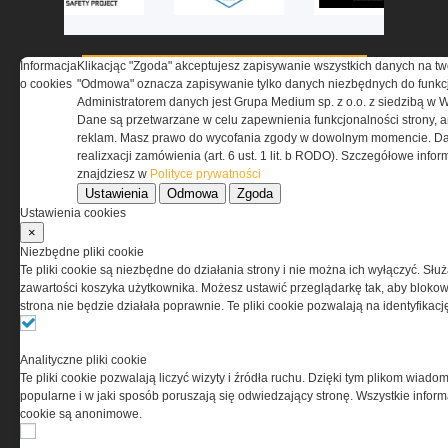
Informacja
Klikacjąc "Zgoda" akceptujesz zapisywanie wszystkich danych na tw
o cookies
"Odmowa" oznacza zapisywanie tylko danych niezbędnych do funkcj
Administratorem danych jest Grupa Medium sp. z o.o. z siedzibą w 
Dane są przetwarzane w celu zapewnienia funkcjonalności strony, a
reklam. Masz prawo do wycofania zgody w dowolnym momencie. Da
realizxacji zamówienia (art. 6 ust. 1 lit. b RODO). Szczegółowe inf
znajdziesz w
Polityce prywatności
Ustawienia
Odmowa
Zgoda
O NAS
Ustawienia cookies
×
Niezbędne pliki cookie
Codzienne źródło informacji o taktyce, szkoleniu,
Te pliki cookie są niezbędne do działania strony i nie można ich wyłączyć. Słu
misjach bojowych, uzbrojeniu, umundurowaniu
zawartości koszyka użytkownika. Możesz ustawić przeglądarkę tak, aby blokował
i wyposażeniu jednostek specjalnych w kraju i na świecie.
strona nie będzie działała poprawnie. Te pliki cookie pozwalają na identyfika
Analityczne pliki cookie
Te pliki cookie pozwalają liczyć wizyty i źródła ruchu. Dzięki tym plikom wiadom
REGULAMIN
popularne i w jaki sposób poruszają się odwiedzający stronę. Wszystkie inform
cookie są anonimowe.
Regulamin określa zasady korzystania z portalu