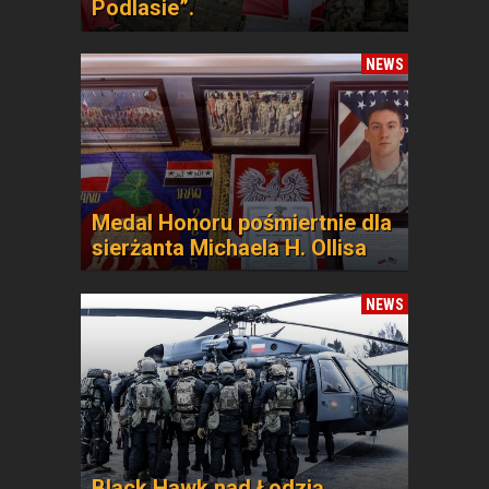
Podlasie”.
NEWS
Medal Honoru pośmiertnie dla
sierżanta Michaela H. Ollisa
NEWS
Black Hawk nad Łodzią