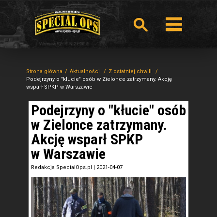
Strona główna
Aktualności
Z ostatniej chwili
Podejrzyny o "kłucie" osób w Zielonce zatrzymany. Akcję
wsparł SPKP w Warszawie
Podejrzyny o "kłucie" osób
w Zielonce zatrzymany.
Akcję wsparł SPKP
w Warszawie
Redakcja SpecialOps.pl
|
2021-04-07