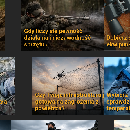
Gdy liczy się pewność
działania i niezawodność
Dobierz 
sprzętu »
ekwipun
Czy Twoja infrastruktura jest
Wybierz 
ała
gotowa na zagrożenia z
sprawdzi
powietrza?
temperat