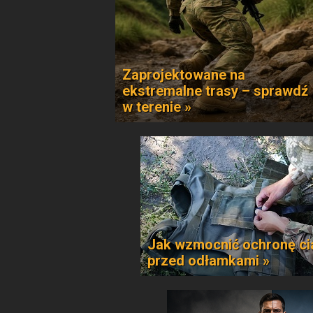
Zaprojektowane na
ekstremalne trasy – sprawdź
w terenie »
Jak wzmocnić ochronę ci
przed odłamkami »