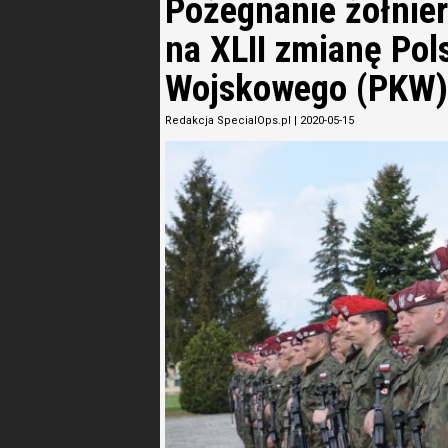
Pożegnanie żołnie
na XLII zmianę Pol
Wojskowego (PKW
Redakcja SpecialOps.pl
|
2020-05-15