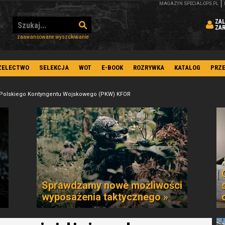
MAGAZYN SPECIAL-OPS.PL
ZAL
ZA
zaawansowane wyszukiwanie
ZELECTWO
SELEKCJA
WOT
E-BOOK
ROZRYWKA
KATALOG
PRZ
nę Polskiego Kontyngentu Wojskowego (PKW) KFOR
Sprawdzamy nowe możliwości
wyposażenia taktycznego »