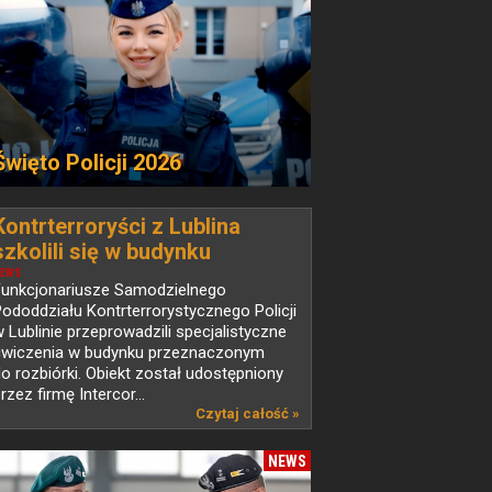
Święto Policji 2026
Kontrterroryści z Lublina
szkolili się w budynku
przeznaczonym do rozbiórki
EWS
Funkcjonariusze Samodzielnego
ododdziału Kontrterrorystycznego Policji
 Lublinie przeprowadzili specjalistyczne
ćwiczenia w budynku przeznaczonym
o rozbiórki. Obiekt został udostępniony
rzez firmę Intercor...
Czytaj całość »
NEWS