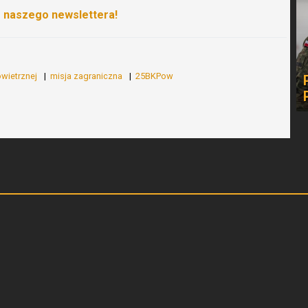
o naszego newslettera!
owietrznej
misja zagraniczna
25BKPow