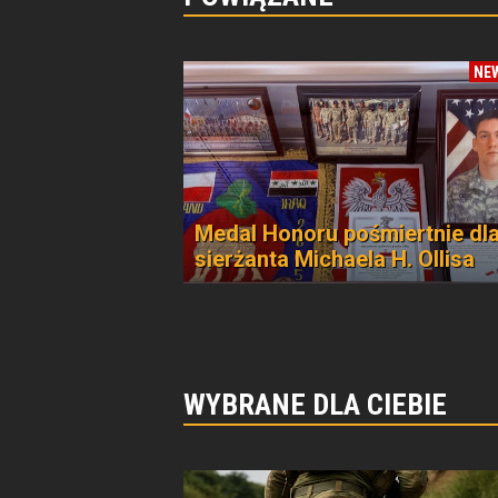
NE
Medal Honoru pośmiertnie dl
sierżanta Michaela H. Ollisa
WYBRANE DLA CIEBIE