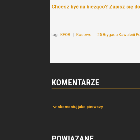
Chcesz być na bieżąco? Zapisz się d
tagi:
KFOR
Kosowo
25 Brygada Kawalerii P
KOMENTARZE
skomentuj jako pierwszy
POWIĄZANE