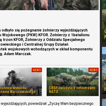
a odbyło się pożegnanie żołnierzy wyjeżdżających
u Wojskowego (PKW) KFOR. Żołnierzy z 1batalionu
ią trzon KFOR, Żołnierzy z Oddziału Specjalnego
wieckiego i Centralnej Grupy Działań
ostek wojskowych wchodzących w skład komponentu
g. Adam Marczak.
NEWS
NEWS
rocznica wybuchu
CBŚP ćwiczyło z żołnierzami
tania Warszawskiego
NATO
 wyjeżdżających, powiedział: „Życzę Wam bezpiecznego