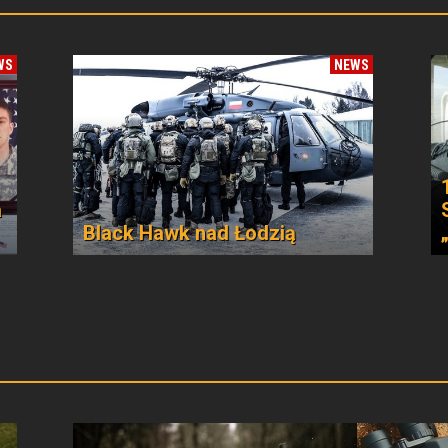
WS
NEWS
a
Black Hawk nad Łodzią