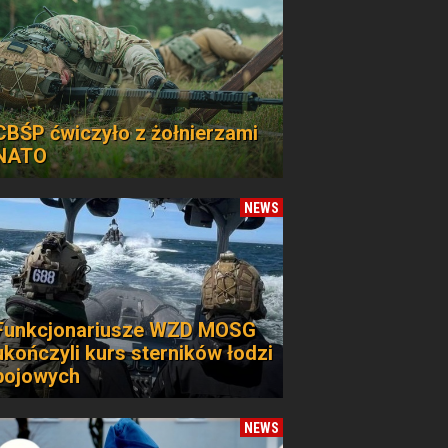
CBŚP ćwiczyło z żołnierzami
NATO
NEWS
Funkcjonariusze WZD MOSG
ukończyli kurs sterników łodzi
bojowych
NEWS