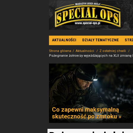
AKTUALNOŚCI
DZIAŁY TEMATYCZNE
STR
Strona główna
Aktualności
Z ostatniej chwili
Pożegnanie żołnierzy wyjeżdżających na XLII zmia
Co zapewni maksymalną
skuteczność po zmroku »