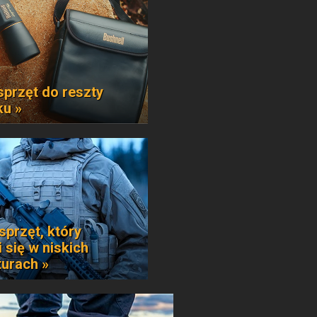
sprzęt do reszty
ku »
sprzęt, który
 się w niskich
urach »