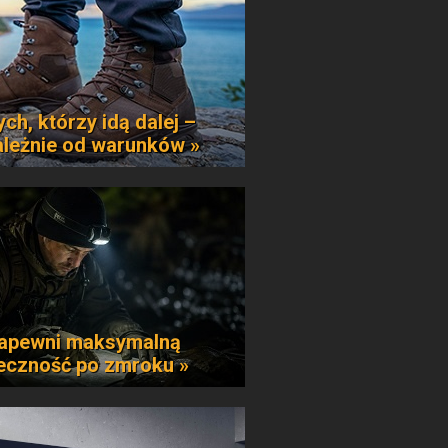
ych, którzy idą dalej –
ależnie od warunków »
apewni maksymalną
eczność po zmroku »