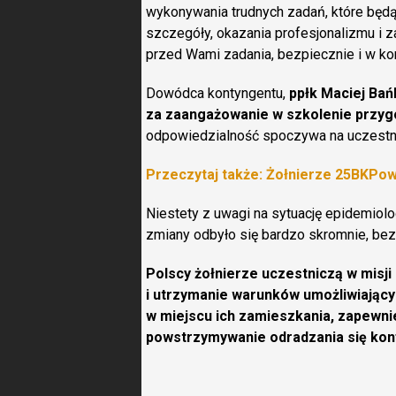
wykonywania trudnych zadań, które będą
szczegóły, okazania profesjonalizmu i z
przed Wami zadania, bezpiecznie i w k
Dowódca kontyngentu,
ppłk Maciej Ba
za zaangażowanie w szkolenie przyg
odpowiedzialność spoczywa na uczestni
Przeczytaj także: Żołnierze 25BKPo
Niestety z uwagi na sytuację epidemiol
zmiany odbyło się bardzo skromnie, bez 
Polscy żołnierze uczestniczą w misji
i utrzymanie warunków umożliwiają
w miejscu ich zamieszkania, zapewni
powstrzymywanie odradzania się konf