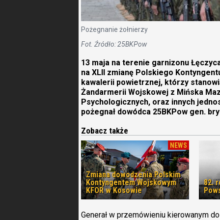
Pożegnanie żołnierzy
Fot. Źródło: 25BKPow
13 maja na terenie garnizonu Łęczyc
na XLII zmianę Polskiego Kontyngent
kawalerii powietrznej, którzy stanow
Żandarmerii Wojskowej z Mińska Mazo
Psychologicznych, oraz innych jedn
pożegnał dowódca 25BKPow gen. bry
Zobacz także
NEWS
Zmiana dowodzenia Polskim
Kontyngentem Wojskowym
82. 
KFOR w Kosowie
Pows
Generał w przemówieniu kierowanym do