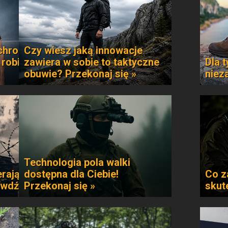
chroni
Czy wiesz jaką innowacje
 robi
zawiera w sobie to taktyczne
Dla t
obuwie? Przekonaj się »
niez
Technologia pola walki
rają
dostępna dla Ciebie!
Co z
awdź »
Przekonaj się »
skut