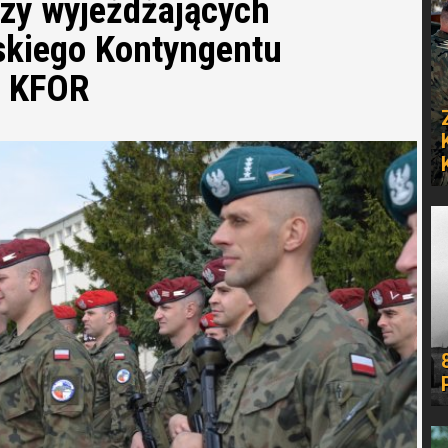
rzy wyjeżdżających
skiego Kontyngentu
) KFOR