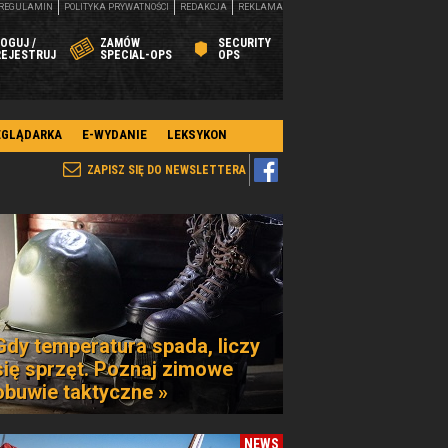
REGULAMIN
POLITYKA PRYWATNOŚCI
REDAKCJA
REKLAMA
OGUJ /
ZAMÓW
SECURITY
REJESTRUJ
SPECIAL-OPS
OPS
EGLĄDARKA
E-WYDANIE
LEKSYKON
ZAPISZ SIĘ DO NEWSLETTERA
Gdy temperatura spada, liczy
się sprzęt. Poznaj zimowe
obuwie taktyczne »
NEWS