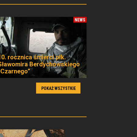
NEWS
10. rocznica śmierci płk.
Sławomira Berdychowskiego
„Czarnego”
POKAŻ WSZYSTKIE