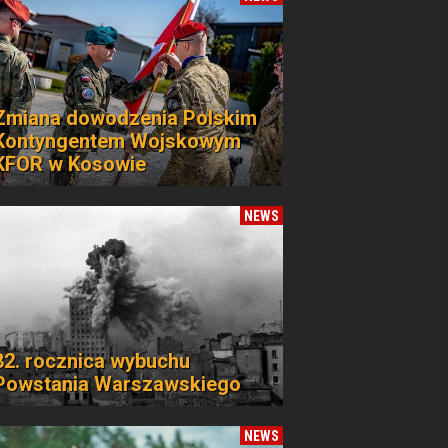
Zmiana dowodzenia Polskim
Kontyngentem Wojskowym
KFOR w Kosowie
NEWS
82. rocznica wybuchu
Powstania Warszawskiego
NEWS