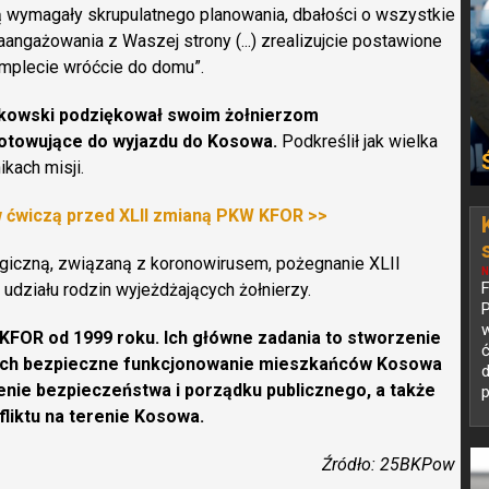
 wymagały skrupulatnego planowania, dbałości o wszystkie
aangażowania z Waszej strony (...) zrealizujcie postawione
omplecie wróćcie do domu”.
ńkowski podziękował swoim żołnierzom
otowujące do wyjazdu do Kosowa.
Podkreślił jak wielka
kach misji.
w ćwiczą przed XLII zmianą PKW KFOR >>
ogiczną, związaną z koronowirusem, pożegnanie XLII
N
udziału rodzin wyjeżdżających żołnierzy.
P
w
 KFOR od 1999 roku. Ich główne zadania to stworzenie
cych bezpieczne funkcjonowanie mieszkańców Kosowa
d
enie bezpieczeństwa i porządku publicznego, a także
p
liktu na terenie Kosowa.
Źródło: 25BKPow