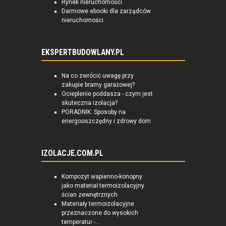
Rynek nieruchomości
Darmowe ebooki dla zarządców
nieruchomości
EKSPERTBUDOWLANY.PL
Na co zwrócić uwagę przy
zakupie bramy garażowej?
Ocieplenie poddasza - czym jest
skuteczna izolacja?
PORADNIK: Sposoby na
energooszczędny i zdrowy dom
IZOLACJE.COM.PL
Kompozyt wapienno-konopny
jako materiał termoizolacyjny
ścian zewnętrznych
Materiały termoizolacyjne
przeznaczone do wysokich
temperatur -...