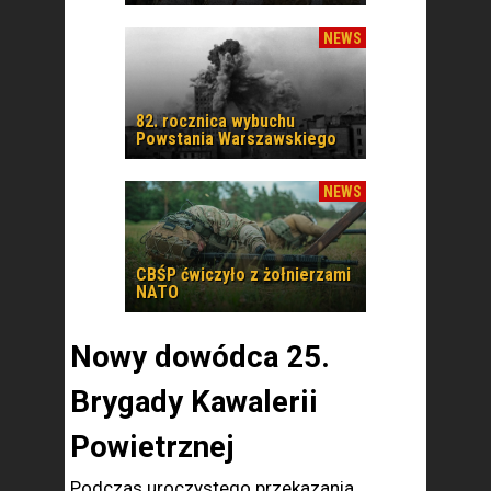
NEWS
82. rocznica wybuchu
Powstania Warszawskiego
NEWS
CBŚP ćwiczyło z żołnierzami
NATO
Nowy dowódca 25.
Brygady Kawalerii
Powietrznej
Podczas uroczystego przekazania