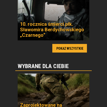
10. rocznica śmierci płk.
Sławomira Berdychowskiego
„Czarnego”
POKAŻ WSZYSTKIE
WYBRANE DLA CIEBIE
Zaprojektowane na