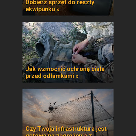
Dobierz sprzęt do reszty
ekwipunku »
Jak wzmocnić ochronę ciała
przed odłamkami »
Czy Twoja infrastruktura jest
gotowa na zagrożenia z