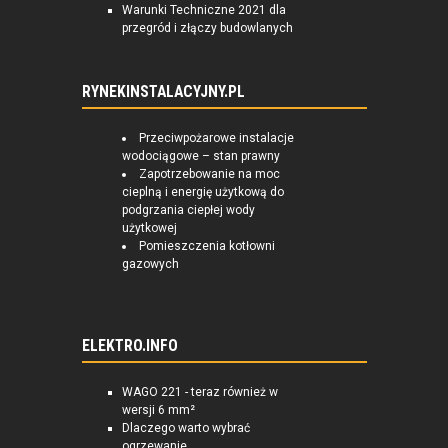
Warunki Techniczne 2021 dla
przegród i złączy budowlanych
RYNEKINSTALACYJNY.PL
Przeciwpożarowe instalacje
wodociągowe – stan prawny
Zapotrzebowanie na moc
cieplną i energię użytkową do
podgrzania ciepłej wody
użytkowej
Pomieszczenia kotłowni
gazowych
ELEKTRO.INFO
WAGO 221 - teraz również w
wersji 6 mm²
Dlaczego warto wybrać
ogrzewanie...