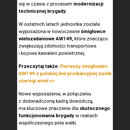
się w czasie z procesem
modernizacji
technicznej brygady.
W ostatnich latach jednostka została
wyposażona w nowoczesne
śmigłowce
wielozadaniowe AW149,
które znacząco
zwiększają zdolności transportowe
i bojowe kawalerii powietrznej.
Przeczytaj także:
Pierwszy śmigłowiec
AW149 z polskiej linii produkcyjnej zasila
szeregi armii >>
Nowe wyposażenie, w połączeniu
z doświadczoną kadrą dowódczą,
ma kluczowe znaczenie dla
skutecznego
funkcjonowania brygady
w realiach
współczesnego pola walki.