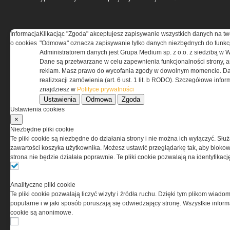
Informacja
Klikacjąc "Zgoda" akceptujesz zapisywanie wszystkich danych na tw
o cookies
"Odmowa" oznacza zapisywanie tylko danych niezbędnych do funkcj
REGULAMIN
Administratorem danych jest Grupa Medium sp. z o.o. z siedzibą w 
Dane są przetwarzane w celu zapewnienia funkcjonalności strony, a
reklam. Masz prawo do wycofania zgody w dowolnym momencie. Da
Regulamin określa zasady korzystania z portalu
realizxacji zamówienia (art. 6 ust. 1 lit. b RODO). Szczegółowe inf
www.special-ops.pl
znajdziesz w
Polityce prywatności
Ustawienia
Odmowa
Zgoda
Korzystanie z portalu jest równoznaczne
Ustawienia cookies
z zaakceptowaniem warunków ustanowionych
×
przez Grupa MEDIUM Spółka z ograniczoną
Niezbędne pliki cookie
odpowiedzialnością Spółka komandytowa, nr KRS:
Te pliki cookie są niezbędne do działania strony i nie można ich wyłączyć. Słu
0000537655, NIP 1132860378, REGON 146393437
zawartości koszyka użytkownika. Możesz ustawić przeglądarkę tak, aby blokował
(zwana dalej Grupa MEDIUM) w postaci Regulaminu.
strona nie będzie działała poprawnie. Te pliki cookie pozwalają na identyfika
Przeczytaj regulamin
Analityczne pliki cookie
Te pliki cookie pozwalają liczyć wizyty i źródła ruchu. Dzięki tym plikom wiadom
popularne i w jaki sposób poruszają się odwiedzający stronę. Wszystkie inform
cookie są anonimowe.