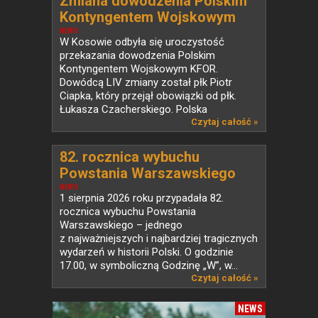
Zmiana dowodzenia Polskim
Kontyngentem Wojskowym
KFOR w Kosowie
NEWS
W Kosowie odbyła się uroczystość
przekazania dowodzenia Polskim
Kontyngentem Wojskowym KFOR.
Dowódcą LIV zmiany został płk Piotr
Ciapka, który przejął obowiązki od płk.
Łukasza Czacherskiego. Polska
od ponad...
Czytaj całość »
82. rocznica wybuchu
Powstania Warszawskiego
NEWS
1 sierpnia 2026 roku przypadała 82.
rocznica wybuchu Powstania
Warszawskiego – jednego
z najważniejszych i najbardziej tragicznych
wydarzeń w historii Polski. O godzinie
17.00, w symboliczną Godzinę „W”, w...
Czytaj całość »
NEWS