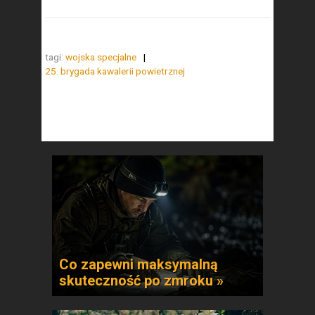
tagi:
wojska specjalne
25. brygada kawalerii powietrznej
Co zapewni maksymalną
skuteczność po zmroku »