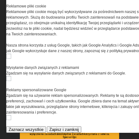
PRYWATNOŚĆ
Reklamowe pliki cookie
Reklamowe pliki cookie mogą być wykorzystywane za pośrednictwem naszej s
Ta witryna wykorzystuje pliki cookies do przechowywania
reklamowych. Służą do budowania profilu Twoich zainteresowań na podstawie i
informacji na Twoim komputerze. Pliki cookies stosujemy
przeglądasz, co obejmuje unikalną identyfikację Twojej przeglądarki i urządze
w celu świadczenia usług na najwyższym poziomie,
zezwolisz na te pliki cookie, nadal będziesz widzieć w przeglądarce podstawow
w tym w sposób dostosowany do indywidualnych potrzeb.
na Twoich zainteresowaniach.
Korzystanie z witryny bez zmiany ustawień dotyczących
cookies oznacza, że będą one zamieszczane w Twoim
Nasza strona korzysta z usług Google, takich jak Google Analytics i Google Ads
urządzeniu końcowym. W każdym momencie możesz
jak Google wykorzystuje dane z naszej strony, zapoznaj się z polityką prywatn
dokonać zmiany ustawień przeglądarki dotyczących
cookies. Nim Państwo zaczną korzystać z naszego
serwisu prosimy o zapoznanie się z naszą
polityką
Wysyłanie danych związanych z reklamami
prywatności
oraz
informacją o cookies
.
Zgadzam się na wysyłanie danych związanych z reklamami do Google.
Reklamy spersonalizowane Google
Zgadzam się na używanie reklam spersonalizowanych. Reklamy te są dostos
preferencji, zachowań i cech użytkownika. Google zbiera dane na temat aktywn
takie jak wyszukiwania, przeglądane strony internetowe, kliknięcia i zakupy onl
zainteresowania i preferencje.
Copyright © 2004-2019 Grupa MEDIUM Spółka z ograniczoną odpowiedzialnością
Spółka komandytowa, nr KRS: 0000537655. Wszelkie prawa, w tym Autora, Wydawcy i
Producenta bazy danych zastrzeżone. Jakiekolwiek dalsze rozpowszechnianie
Zaznacz wszystkie
Zapisz i zamknij
artykułów zabronione. Korzystanie z serwisu i zamieszczonych w nim utworów i danych
wyłącznie na zasadach określonych w Zasadach korzystania z serwisu.
Special-Ops