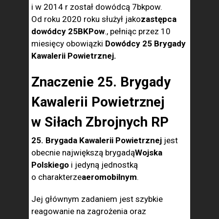
i w 2014 r został dowódcą 7bkpow.
Od roku 2020 roku służył jako
zastępca
dowódcy 25BKPow
., pełniąc przez 10
miesięcy obowiązki
Dowódcy 25 Brygady
Kawalerii Powietrznej.
Znaczenie 25. Brygady
Kawalerii Powietrznej
w Siłach Zbrojnych RP
25. Brygada Kawalerii Powietrznej
jest
obecnie największą brygadą
Wojska
Polskiego
i jedyną jednostką
o charakterze
aeromobilnym
.
Jej głównym zadaniem jest szybkie
reagowanie na zagrożenia oraz