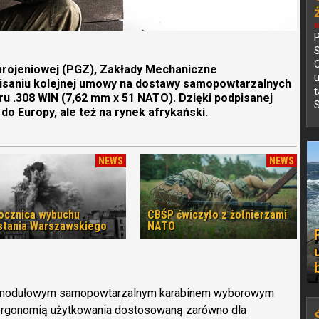
N
P
C
brojeniowej (PGZ), Zakłady Mechaniczne
isaniu kolejnej umowy na dostawy samopowtarzalnych
 .308 WIN (7,62 mm x 51 NATO). Dzięki podpisanej
S
 do Europy, ale też na rynek afrykański.
NEWS
NEWS
rocznica wybuchu
CBŚP ćwiczyło z żołnierzami
tania Warszawskiego
NATO
 modułowym samopowtarzalnym karabinem wyborowym
 ergonomią użytkowania dostosowaną zarówno dla