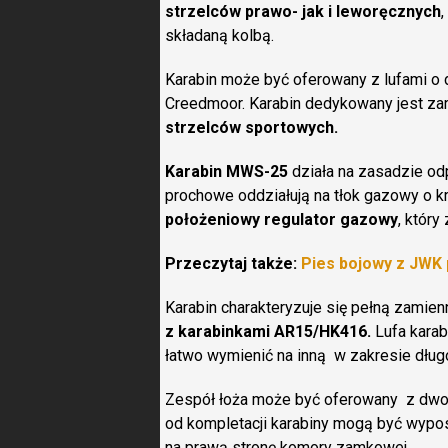
strzelców prawo- jak i leworęcznych
składaną kolbą.
Karabin może być oferowany z lufami o d
Creedmoor. Karabin dedykowany jest zaró
strzelców sportowych.
Karabin MWS-25
działa na zasadzie od
prochowe oddziałują na tłok gazowy o 
położeniowy regulator gazowy
, któr
Przeczytaj także:
Pies bojowy z JWK 
Karabin charakteryzuje się pełną zamie
z karabinkami AR15/HK416.
Lufa karab
łatwo wymienić na inną w zakresie długoś
Zespół łoża może być oferowany z dw
od kompletacji karabiny mogą być wypo
na prawą stronę komory zamkowej.