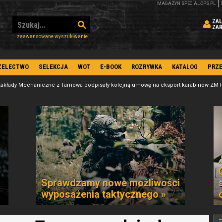
MAGAZYN SPECIAL-OPS.PL
ZAL
ZA
zaawansowane wyszukiwanie
ZELECTWO
SELEKCJA
WOT
E-BOOK
ROZRYWKA
KATALOG
PRZ
akłady Mechaniczne z Tarnowa podpisały kolejną umowę na eksport karabinów ZM
Sprawdzamy nowe możliwości
wyposażenia taktycznego »