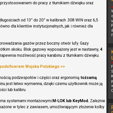
, przystosowaniem do pracy z tłumikiem dźwięku oraz
N
W
o
ługościach od 13” do 20” w kalibrach .308 WIN oraz 6,5
u
wno dla klientów instytucjonalnych, jak i również dla
ś
f
prowadzania gazów przez boczny otwór lufy. Gazy
krótkim skoku. Blok gazowy wyposażony jest w nastawny,
4
y zapewnia możliwość pracy karabinu z tłumikami dźwięku.
N
podoficerem Wojska Polskiego >>
K
nnością podzespołów i części oraz ergonomią
tożsamą
p
inu jest łatwo wymienna, dzięki czemu użytkownik może ją
ci lub kalibru.
O
oma systemami montażowymi:
M-LOK lub KeyMod.
Zależnie
sażone w tylec z zawiasem, umożliwiającym złożenie kolby