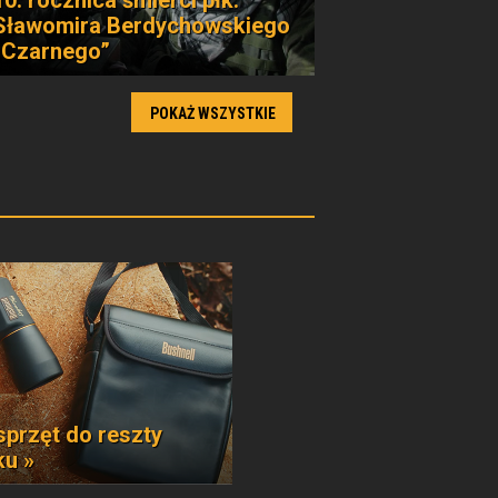
10. rocznica śmierci płk.
Sławomira Berdychowskiego
„Czarnego”
POKAŻ WSZYSTKIE
sprzęt do reszty
ku »