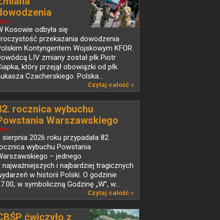
Zmiana
dowodzenia
Polskim...
EWS
W Kosowie odbyła się
uroczystość przekazania dowodzenia
Polskim Kontyngentem Wojskowym KFOR.
owódcą LIV zmiany został płk Piotr
iapka, który przejął obowiązki od płk.
ukasza Czacherskiego. Polska...
Czytaj całość »
82. rocznica wybuchu
Powstania Warszawskiego
EWS
 sierpnia 2026 roku przypadała 82.
rocznica wybuchu Powstania
Warszawskiego – jednego
 najważniejszych i najbardziej tragicznych
ydarzeń w historii Polski. O godzinie
7.00, w symboliczną Godzinę „W”, w...
Czytaj całość »
CBŚP ćwiczyło z