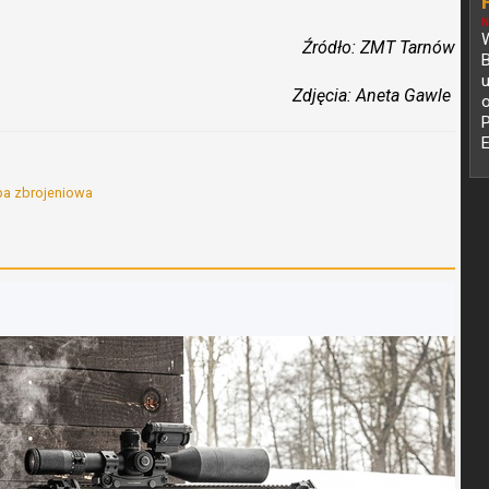
N
W
Źródło: ZMT Tarnów
B
Zdjęcia: Aneta Gawle
o
z
pa zbrojeniowa