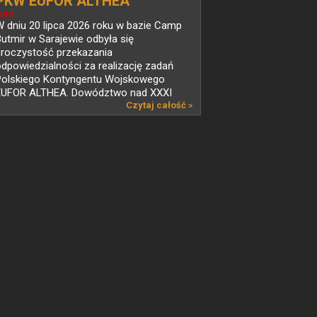
PKW EUFOR ALTHEA
EWS
 dniu 20 lipca 2026 roku w bazie Camp
utmir w Sarajewie odbyła się
uroczystość przekazania
dpowiedzialności za realizację zadań
Polskiego Kontyngentu Wojskowego
EUFOR ALTHEA. Dowództwo nad XXXI
mianą...
Czytaj całość »