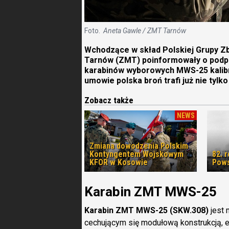
Foto.
Aneta Gawle / ZMT Tarnów
Wchodzące w skład Polskiej Grupy Z
Tarnów (ZMT) poinformowały o podp
karabinów wyborowych MWS-25 kalibru
umowie polska broń trafi już nie tylko
Zobacz także
NEWS
Zmiana dowodzenia Polskim
Kontyngentem Wojskowym
82. 
KFOR w Kosowie
Pows
Karabin ZMT MWS-25
Karabin ZMT MWS-25 (SKW.308)
jest
cechującym się modułową konstrukcją,