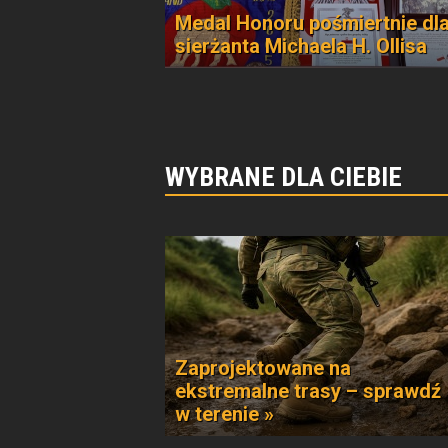
Medal Honoru pośmiertnie dl
sierżanta Michaela H. Ollisa
WYBRANE DLA CIEBIE
Zaprojektowane na
ekstremalne trasy – sprawdź
w terenie »