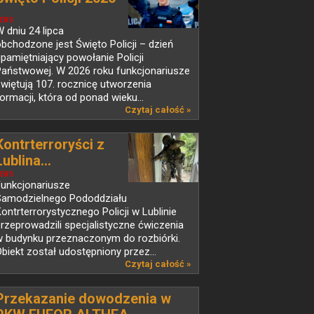
EWS
 dniu 24 lipca
bchodzone jest Święto Policji – dzień
pamiętniający powołanie Policji
Państwowej. W 2026 roku funkcjonariusze
więtują 107. rocznicę utworzenia
ormacji, która od ponad wieku...
Czytaj całość »
Kontrterroryści z
Lublina...
EWS
Funkcjonariusze
Samodzielnego Pododdziału
ontrterrorystycznego Policji w Lublinie
rzeprowadzili specjalistyczne ćwiczenia
w budynku przeznaczonym do rozbiórki.
biekt został udostępniony przez...
Czytaj całość »
Przekazanie dowodzenia w