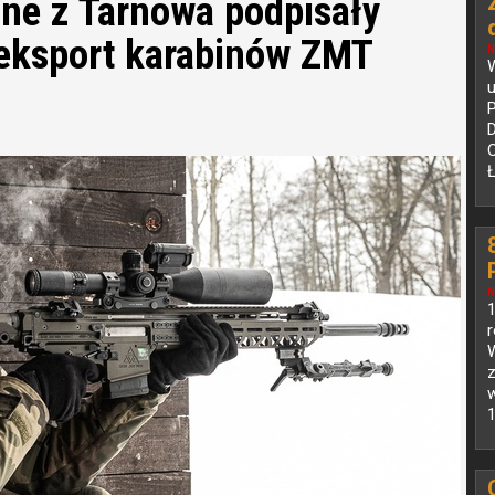
ne z Tarnowa podpisały
eksport karabinów ZMT
N
D
C
Ł
N
1
z
w
1