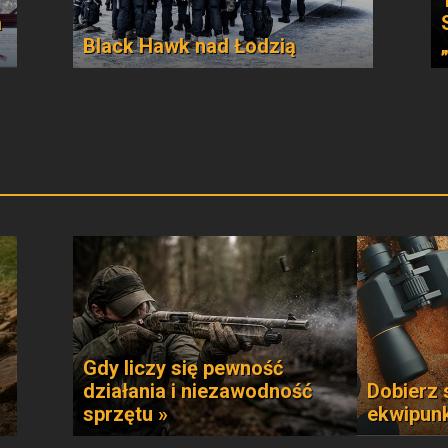
a
Black Hawk nad Łodzią
Gdy liczy się pewność
działania i niezawodność
Dobierz 
sprzętu »
ekwipun