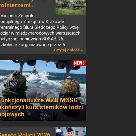
żołnierzami...
EWS
olicjanci Zespołu
Specjalnego Zarządu w Krakowie
entralnego Biura Śledczego Policji wzięli
udział w międzynarodowych warsztatach
taktyczno-ogniowych SOSAB-26.
zkolenie zorganizowane przez 6...
Czytaj całość »
NEWS
Funkcjonariusze WZD MOSG
ukończyli kurs sterników łodzi
bojowych
Święto Policji 2026