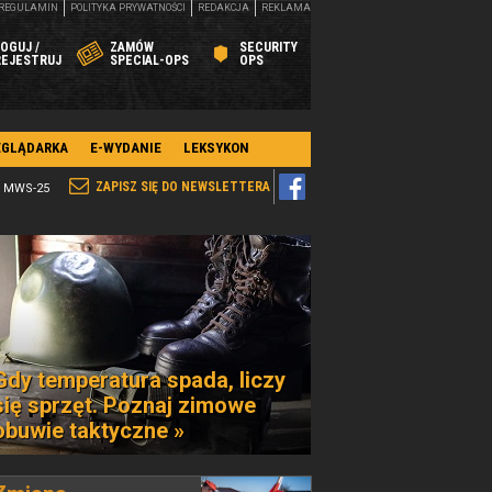
REGULAMIN
POLITYKA PRYWATNOŚCI
REDAKCJA
REKLAMA
OGUJ /
ZAMÓW
SECURITY
REJESTRUJ
SPECIAL-OPS
OPS
EGLĄDARKA
E-WYDANIE
LEKSYKON
ZAPISZ SIĘ DO NEWSLETTERA
T MWS-25
Gdy temperatura spada, liczy
się sprzęt. Poznaj zimowe
obuwie taktyczne »