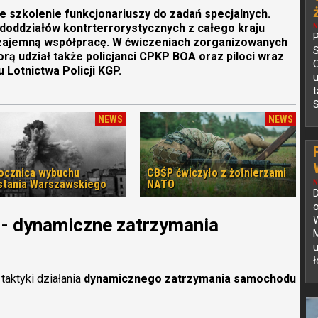
e szkolenie funkcjonariuszy do zadań specjalnych.
pododdziałów kontrterrorystycznych z całego kraju
N
P
wzajemną współpracę. W ćwiczeniach zorganizowanych
orą udział także policjanci CPKP BOA oraz piloci wraz
C
Lotnictwa Policji KGP.
S
NEWS
NEWS
rocznica wybuchu
CBŚP ćwiczyło z żołnierzami
tania Warszawskiego
NATO
N
o
 - dynamiczne zatrzymania
M
u
ł
taktyki działania
dynamicznego zatrzymania samochodu