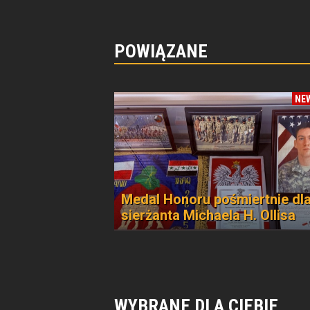
POWIĄZANE
NE
Medal Honoru pośmiertnie dl
sierżanta Michaela H. Ollisa
WYBRANE DLA CIEBIE