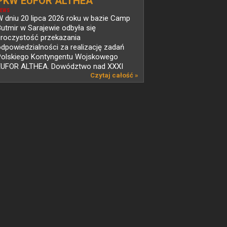
PKW EUFOR ALTHEA
EWS
 dniu 20 lipca 2026 roku w bazie Camp
utmir w Sarajewie odbyła się
uroczystość przekazania
dpowiedzialności za realizację zadań
Polskiego Kontyngentu Wojskowego
EUFOR ALTHEA. Dowództwo nad XXXI
mianą...
Czytaj całość »