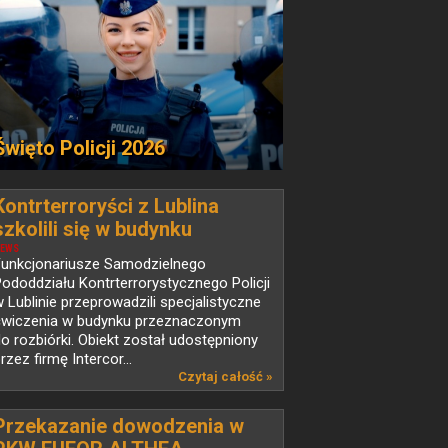
Święto Policji 2026
Kontrterroryści z Lublina
szkolili się w budynku
przeznaczonym do rozbiórki
EWS
Funkcjonariusze Samodzielnego
ododdziału Kontrterrorystycznego Policji
 Lublinie przeprowadzili specjalistyczne
ćwiczenia w budynku przeznaczonym
o rozbiórki. Obiekt został udostępniony
rzez firmę Intercor...
Czytaj całość »
Przekazanie dowodzenia w