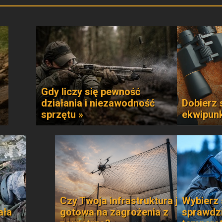
Gdy liczy się pewność
działania i niezawodność
Dobierz 
sprzętu »
ekwipun
Czy Twoja infrastruktura jest
Wybierz 
ała
gotowa na zagrożenia z
sprawdzi