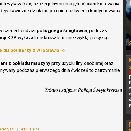
li wykazać się szczególnymi umiejętnościami kierowania
e błyskawiczne działanie po uniemożliwieniu kontynuowania
iczenia to udział
policyjnego śmigłowca
, podczas
icji KGP
wykazali się kunsztem i niezwykłą precyzją.
e dla żołnierzy z Wrocławia >>
ant z pokładu maszyny
przy użyciu liny osobistej oraz
konywany podczas pierwszego dnia ćwiczeń to zatrzymanie
N
P
w
Źródło i zdjęcia: Policja Świętokrzyska
d
p
terroryści
SPKP Kielce