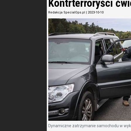
Kontrterroryści ćw
Redakcja SpecialOps.pl
|
2023-10-10
Dynamiczne zatrzymanie samochodu w wykona