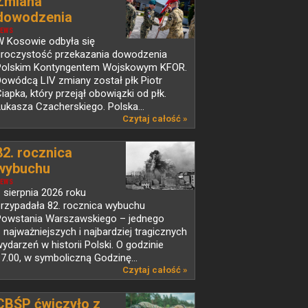
Zmiana
dowodzenia
Polskim...
EWS
W Kosowie odbyła się
uroczystość przekazania dowodzenia
Polskim Kontyngentem Wojskowym KFOR.
owódcą LIV zmiany został płk Piotr
iapka, który przejął obowiązki od płk.
ukasza Czacherskiego. Polska...
Czytaj całość »
82. rocznica
wybuchu
Powstania...
EWS
 sierpnia 2026 roku
przypadała 82. rocznica wybuchu
Powstania Warszawskiego – jednego
 najważniejszych i najbardziej tragicznych
ydarzeń w historii Polski. O godzinie
7.00, w symboliczną Godzinę...
Czytaj całość »
CBŚP ćwiczyło z