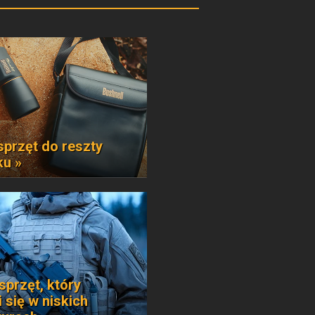
sprzęt do reszty
ku »
sprzęt, który
 się w niskich