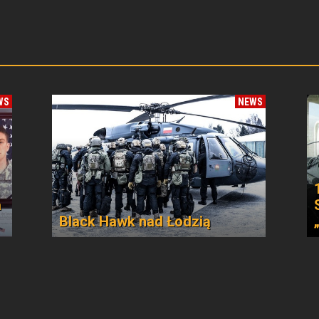
WS
NEWS
a
Black Hawk nad Łodzią