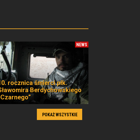
NEWS
10. rocznica śmierci płk.
Sławomira Berdychowskiego
„Czarnego”
POKAŻ WSZYSTKIE