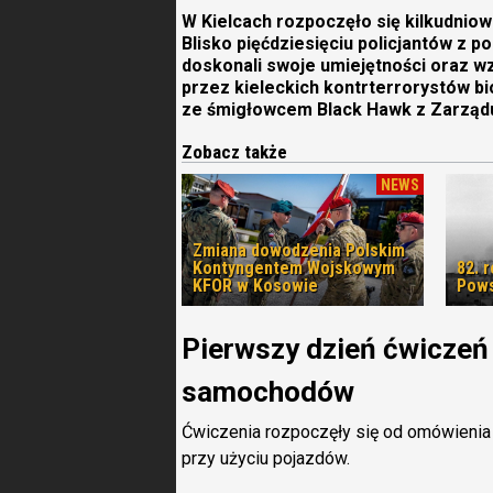
W Kielcach rozpoczęło się kilkudniow
Blisko pięćdziesięciu policjantów z 
doskonali swoje umiejętności oraz 
przez kieleckich kontrterrorystów bi
ze śmigłowcem Black Hawk z Zarządu 
Zobacz także
NEWS
Zmiana dowodzenia Polskim
Kontyngentem Wojskowym
82. 
KFOR w Kosowie
Pows
Pierwszy dzień ćwiczeń
samochodów
Ćwiczenia rozpoczęły się od omówienia 
przy użyciu pojazdów.