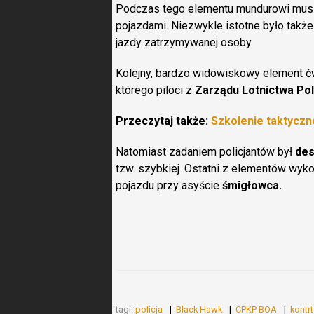
Podczas tego elementu mundurowi musie
pojazdami. Niezwykle istotne było takż
jazdy zatrzymywanej osoby.
Kolejny, bardzo widowiskowy element ćw
którego piloci z
Zarządu Lotnictwa Pol
Przeczytaj także:
Szkolenie taktyczn
Natomiast zadaniem policjantów był
des
tzw. szybkiej. Ostatni z elementów wy
pojazdu przy asyście
śmigłowca.
tagi:
policja
Black Hawk
CPKP BOA
kontr