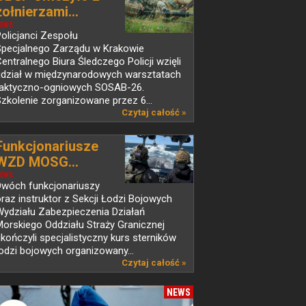
żołnierzami...
EWS
olicjanci Zespołu
Specjalnego Zarządu w Krakowie
entralnego Biura Śledczego Policji wzięli
udział w międzynarodowych warsztatach
taktyczno-ogniowych SOSAB-26.
zkolenie zorganizowane przez 6...
Czytaj całość »
Funkcjonariusze
WZD MOSG...
EWS
Dwóch funkcjonariuszy
raz instruktor z Sekcji Łodzi Bojowych
Wydziału Zabezpieczenia Działań
orskiego Oddziału Straży Granicznej
kończyli specjalistyczny kurs sterników
odzi bojowych organizowany...
Czytaj całość »
NEWS