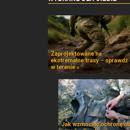
Zaprojektowane na
ekstremalne trasy – sprawdź
w terenie »
Jak wzmocnić ochronę ci