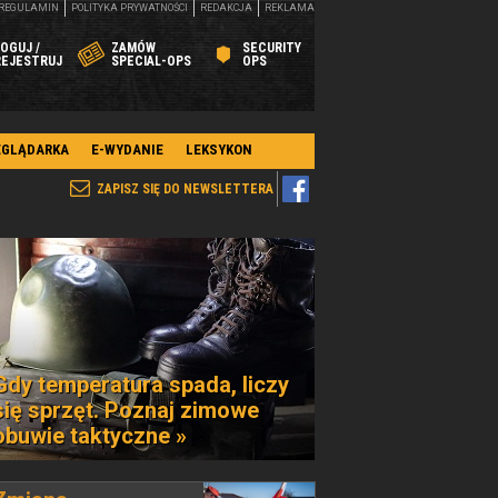
REGULAMIN
POLITYKA PRYWATNOŚCI
REDAKCJA
REKLAMA
OGUJ /
ZAMÓW
SECURITY
REJESTRUJ
SPECIAL-OPS
OPS
EGLĄDARKA
E-WYDANIE
LEKSYKON
ZAPISZ SIĘ DO NEWSLETTERA
Gdy temperatura spada, liczy
się sprzęt. Poznaj zimowe
obuwie taktyczne »