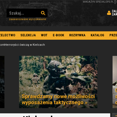
MAGAZYN SPECIAL-OPS.PL
ZAL
ZA
zaawansowane wyszukiwanie
ZELECTWO
SELEKCJA
WOT
E-BOOK
ROZRYWKA
KATALOG
PRZ
ontrterroryści ćwiczą w Kielcach
Sprawdzamy nowe możliwości
wyposażenia taktycznego »