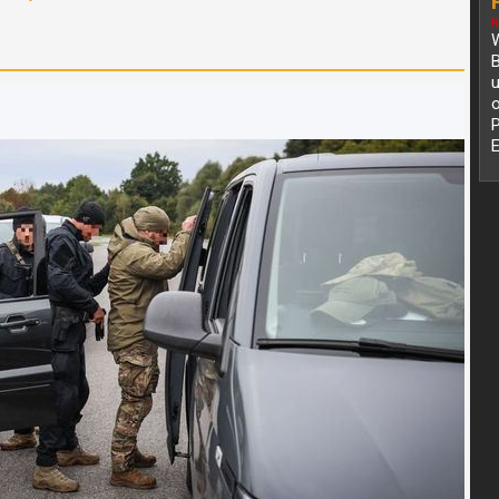
N
W
B
o
z