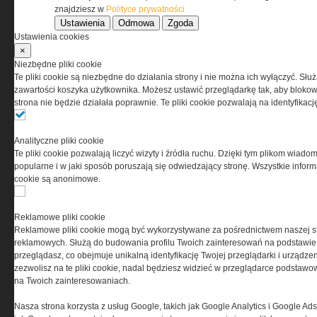
znajdziesz w
Polityce prywatności
Ustawienia
Odmowa
Zgoda
Korzystanie z portalu jest równoznaczne
Ustawienia cookies
z zaakceptowaniem warunków ustanowionych
×
przez Grupa MEDIUM Spółka z ograniczoną
Niezbędne pliki cookie
odpowiedzialnością Spółka komandytowa, nr KRS:
Te pliki cookie są niezbędne do działania strony i nie można ich wyłączyć. Słu
0000537655, NIP 1132860378, REGON 146393437
zawartości koszyka użytkownika. Możesz ustawić przeglądarkę tak, aby blokował
(zwana dalej Grupa MEDIUM) w postaci Regulaminu.
strona nie będzie działała poprawnie. Te pliki cookie pozwalają na identyfika
Przeczytaj regulamin
Analityczne pliki cookie
Te pliki cookie pozwalają liczyć wizyty i źródła ruchu. Dzięki tym plikom wiadom
popularne i w jaki sposób poruszają się odwiedzający stronę. Wszystkie inform
cookie są anonimowe.
PRYWATNOŚĆ
Reklamowe pliki cookie
Reklamowe pliki cookie mogą być wykorzystywane za pośrednictwem naszej s
Ta witryna wykorzystuje pliki cookies do przechowywania
reklamowych. Służą do budowania profilu Twoich zainteresowań na podstawie i
informacji na Twoim komputerze. Pliki cookies stosujemy
przeglądasz, co obejmuje unikalną identyfikację Twojej przeglądarki i urządze
w celu świadczenia usług na najwyższym poziomie,
zezwolisz na te pliki cookie, nadal będziesz widzieć w przeglądarce podstawow
w tym w sposób dostosowany do indywidualnych potrzeb.
na Twoich zainteresowaniach.
Korzystanie z witryny bez zmiany ustawień dotyczących
cookies oznacza, że będą one zamieszczane w Twoim
Nasza strona korzysta z usług Google, takich jak Google Analytics i Google Ads
urządzeniu końcowym. W każdym momencie możesz