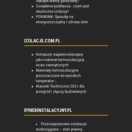
zakupie bramy garażowej?
Ocieplenie poddasza - czym jest
skuteczna izolacja?
PORADNIK: Sposoby na
energooszczędny i zdrowy dom
IZOLACJE.COM.PL
Kompozyt wapienno-konopny
jako materiał termoizolacyjny
ścian zewnętrznych
Materiały termoizolacyjne
przeznaczone do wysokich
temperatur -...
Warunki Techniczne 2021 dla
przegród i złączy budowlanych
RYNEKINSTALACYJNY.PL
Przeciwpożarowe instalacje
wodociągowe – stan prawny