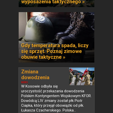
wyposażenia taktycznego »
Gdy temperatura spada, liczy
się sprzęt. Poznaj zimowe
obuwie taktyczne »
Zmiana
dowodzenia
Polskim...
NEWS
W Kosowie odbyła się
uroczystość przekazania dowodzenia
Polskim Kontyngentem Wojskowym KFOR.
Dowódcą LIV zmiany został płk Piotr
Ciapka, który przejął obowiązki od płk.
Łukasza Czacherskiego. Polska...