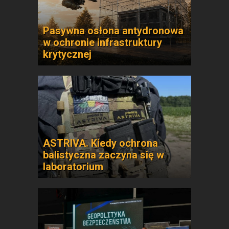
Pasywna osłona antydronowa
w ochronie infrastruktury
krytycznej
ASTRIVA. Kiedy ochrona
balistyczna zaczyna się w
laboratorium