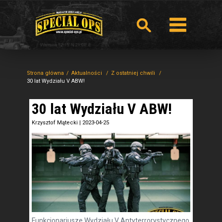
Strona główna
Aktualności
Z ostatniej chwili
30 lat Wydziału V ABW!
30 lat Wydziału V ABW!
Krzysztof Mątecki
|
2023-04-25
Funkcjonariusze Wydziału V Antyterrorystycznego