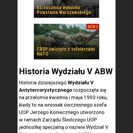
82. rocznica wybuchu
Powstania Warszawskiego
NEWS
CBŚP ćwiczyło z żołnierzami
NATO
Historia Wydziału V ABW
Historia dzisiejszego
Wydziału V
Antyterrorystycznego
rozpoczęła się
na przełomie kwietnia i maja 1993 roku,
kiedy to na wniosek ówczesnego szefa
UOP Jerzego Koniecznego utworzono
w ramach Zarządu Śledczego UOP
jednostkę specjalną o nazwie Wydział V