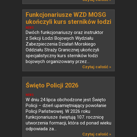
Funkcjonariusze WZD MOSG
ukończyli kurs sterników łodzi
bojowych
NEWS
Dwóch funkcjonariuszy oraz instruktor
z Sekcji Łodzi Bojowych Wydziału
Zabezpieczenia Działań Morskiego
Oddziału Straży Granicznej ukończyli
specjalistyczny kurs sterników łodzi
bojowych organizowany przez...
Czytaj całość »
Święto Policji 2026
NEWS
W dniu 24 lipca obchodzone jest Święto
Policji – dzień upamiętniający powołanie
Policji Państwowej. W 2026 roku
funkcjonariusze świętują 107. rocznicę
utworzenia formacji, która od ponad wieku
odpowiada za...
Czytaj całość »