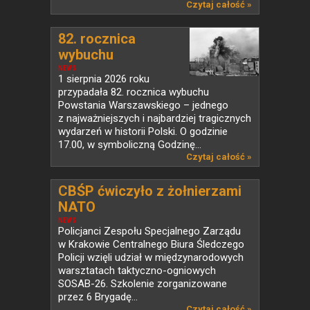
Czytaj całość »
82. rocznica
wybuchu
Powstania...
NEWS
1 sierpnia 2026 roku
przypadała 82. rocznica wybuchu
Powstania Warszawskiego – jednego
z najważniejszych i najbardziej tragicznych
wydarzeń w historii Polski. O godzinie
17.00, w symboliczną Godzinę...
Czytaj całość »
CBŚP ćwiczyło z żołnierzami
NATO
NEWS
Policjanci Zespołu Specjalnego Zarządu
w Krakowie Centralnego Biura Śledczego
Policji wzięli udział w międzynarodowych
warsztatach taktyczno-ogniowych
SOSAB-26. Szkolenie zorganizowane
przez 6 Brygadę...
Czytaj całość »