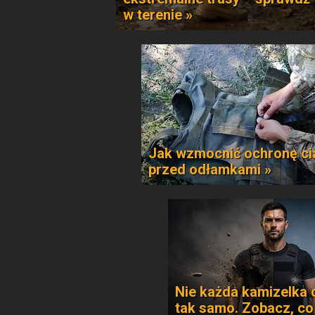
w terenie »
Jak wzmocnić ochronę ci
przed odłamkami »
Nie każda kamizelka 
tak samo. Zobacz, co