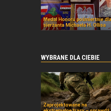
Medal Honoru pośmiertnie dl
sierżanta Michaela H. Ollisa
WYBRANE DLA CIEBIE
Zaprojektowane na
ekstremalne trasy – sprawdź