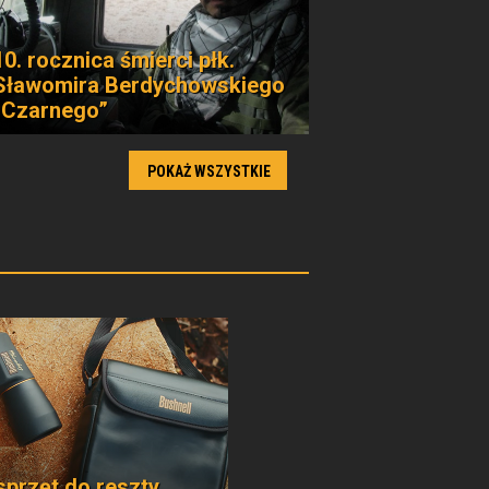
10. rocznica śmierci płk.
Sławomira Berdychowskiego
„Czarnego”
POKAŻ WSZYSTKIE
sprzęt do reszty