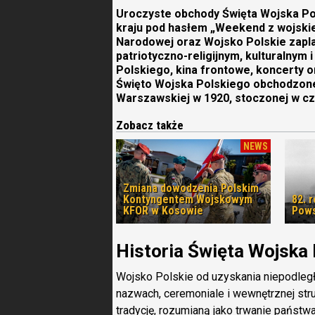
Uroczyste obchody Święta Wojska Pol
kraju pod hasłem „Weekend z wojski
Narodowej oraz Wojsko Polskie zapl
patriotyczno-religijnym, kulturalnym
Polskiego, kina frontowe, koncerty o
Święto Wojska Polskiego obchodzone 
Warszawskiej w 1920, stoczonej w cz
Zobacz także
NEWS
Zmiana dowodzenia Polskim
Kontyngentem Wojskowym
82. 
KFOR w Kosowie
Pows
Historia Święta Wojska
Wojsko Polskie od uzyskania niepodleg
nazwach, ceremoniale i wewnętrznej str
tradycję, rozumianą jako trwanie państwa