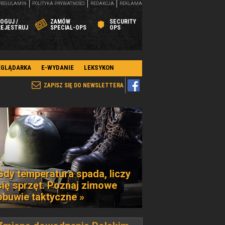
REGULAMIN
POLITYKA PRYWATNOŚCI
REDAKCJA
REKLAMA
OGUJ /
ZAMÓW
SECURITY
REJESTRUJ
SPECIAL-OPS
OPS
EGLĄDARKA
E-WYDANIE
LEKSYKON
ZAPISZ SIĘ DO NEWSLETTERA
Gdy temperatura spada, liczy
się sprzęt. Poznaj zimowe
obuwie taktyczne »