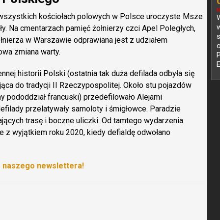
N
 wszystkich kościołach polowych w Polsce uroczyste Msze
W
ały. Na cmentarzach pamięć żołnierzy czci Apel Poległych,
s
nierza w Warszawie odprawiana jest z udziałem
o
wa zmiana warty.
nej historii Polski (ostatnia tak duża defilada odbyła się
jąca do tradycji II Rzeczypospolitej. Około stu pojazdów
ny pododdział francuski) przedefilowało Alejami
filady przelatywały samoloty i śmigłowce. Paradzie
ających trasę i boczne uliczki. Od tamtego wydarzenia
e z wyjątkiem roku 2020, kiedy defialdę odwołano
o naszego newslettera!