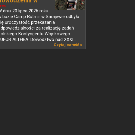
dowodzenia w
PKW...
EWS
 dniu 20 lipca 2026 roku
w bazie Camp Butmir w Sarajewie odbyła
ię uroczystość przekazania
dpowiedzialności za realizację zadań
Polskiego Kontyngentu Wojskowego
EUFOR ALTHEA. Dowództwo nad XXXI...
Czytaj całość »