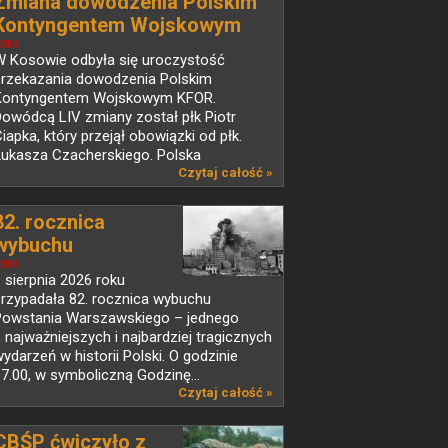
Zmiana dowodzenia Polskim
Kontyngentem Wojskowym
KFOR w Kosowie
EWS
W Kosowie odbyła się uroczystość
przekazania dowodzenia Polskim
Kontyngentem Wojskowym KFOR.
owódcą LIV zmiany został płk Piotr
iapka, który przejął obowiązki od płk.
Łukasza Czacherskiego. Polska
d ponad...
Czytaj całość »
82. rocznica
wybuchu
Powstania...
EWS
 sierpnia 2026 roku
przypadała 82. rocznica wybuchu
Powstania Warszawskiego – jednego
 najważniejszych i najbardziej tragicznych
ydarzeń w historii Polski. O godzinie
7.00, w symboliczną Godzinę...
Czytaj całość »
CBŚP ćwiczyło z