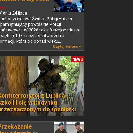
EWS
 dniu 24 lipca
bchodzone jest Święto Policji – dzień
pamiętniający powołanie Policji
Państwowej. W 2026 roku funkcjonariusze
więtują 107. rocznicę utworzenia
ormacji, która od ponad wieku...
Czytaj całość »
NEWS
Kontrterroryści z Lublina
szkolili się w budynku
przeznaczonym do rozbiórki
Przekazanie