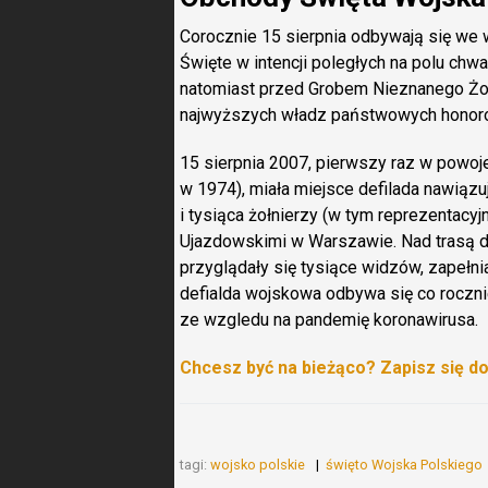
Corocznie 15 sierpnia odbywają się we
Święte w intencji poległych na polu chw
natomiast przed Grobem Nieznanego Żoł
najwyższych władz państwowych honoro
15 sierpnia 2007, pierwszy raz w powojen
w 1974), miała miejsce defilada nawiązu
i tysiąca żołnierzy (w tym reprezentacyj
Ujazdowskimi w Warszawie. Nad trasą de
przyglądały się tysiące widzów, zapełni
defialda wojskowa odbywa się co roczni
ze wzgledu na pandemię koronawirusa.
Chcesz być na bieżąco? Zapisz się d
tagi:
wojsko polskie
święto Wojska Polskiego