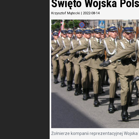
Święto Wojska Pol
Krzysztof Mątecki
|
2022-08-14
Żołnierze kompanii reprezentacyjnej Wojska P