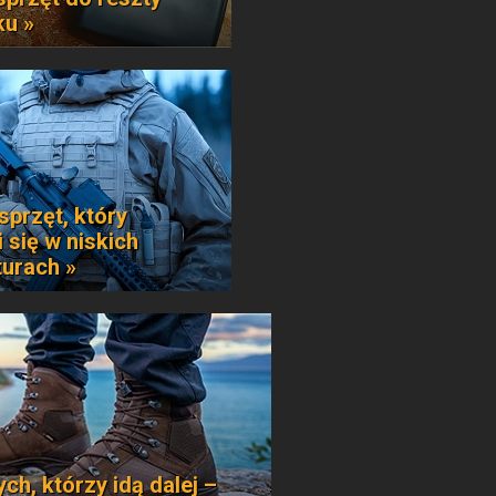
ku »
sprzęt, który
 się w niskich
urach »
ych, którzy idą dalej –