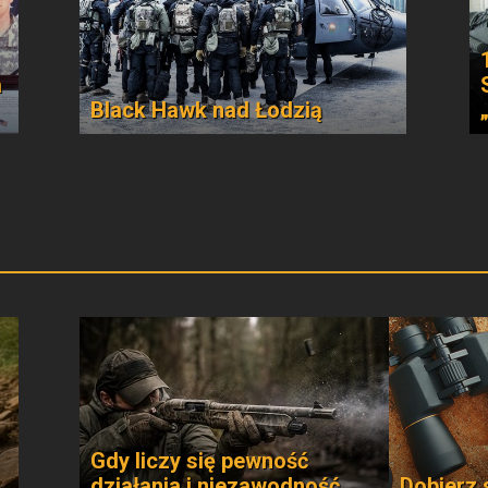
a
Black Hawk nad Łodzią
Gdy liczy się pewność
działania i niezawodność
Dobierz 