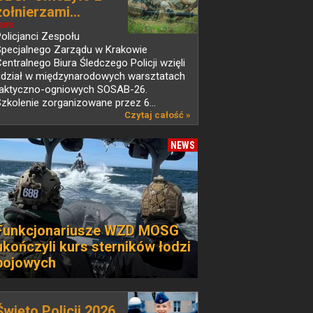
żołnierzami...
EWS
olicjanci Zespołu
Specjalnego Zarządu w Krakowie
entralnego Biura Śledczego Policji wzięli
udział w międzynarodowych warsztatach
taktyczno-ogniowych SOSAB-26.
zkolenie zorganizowane przez 6...
Czytaj całość »
NEWS
Funkcjonariusze WZD MOSG
ukończyli kurs sterników łodzi
bojowych
Święto Policji 2026