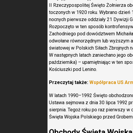
II Rzeczypospolitej Święto Żołnierza o
toczonych w 1920 roku. Wybrano dzień 1
nocnych pierwsze oddziały 21 Dywizji G
Rozpoczęto w ten sposób kontrofensywę,
Zachodniego pod dowództwem Michaiła T
odwołane równorzędnym lub wyższym akt
światowej w Polskich Siłach Zbrojnych 
W następnych latach zaniechano jego o
października) – upamiętniając w ten sp
Kościuszki pod Lenino.
Przeczytaj także:
Współpraca US Arm
W latach 1990–1992 Święto obchodzono w
Ustawa sejmowa z dnia 30 lipca 1992 p
sierpnia. Tegoż roku po raz pierwszy w d
Święta Wojska Polskiego przed Grobem
Obchody Święta Wojska