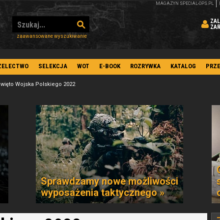
MAGAZYN SPECIAL-OPS.PL
ZAL
ZA
zaawansowane wyszukiwanie
ZELECTWO
SELEKCJA
WOT
E-BOOK
ROZRYWKA
KATALOG
PRZ
więto Wojska Polskiego 2022
Sprawdzamy nowe możliwości
wyposażenia taktycznego »