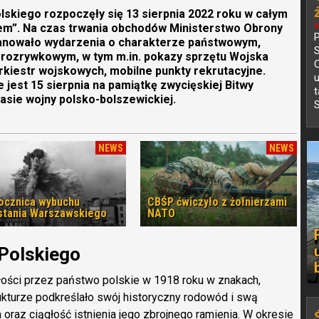
skiego rozpoczęły się 13 sierpnia 2022 roku w całym
em”. Na czas trwania obchodów Ministerstwo Obrony
N
P
anowało wydarzenia o charakterze państwowym,
 i rozrywkowym, w tym m.in. pokazy sprzętu Wojska
C
rkiestr wojskowych, mobilne punkty rekrutacyjne.
jest 15 sierpnia na pamiątkę zwycięskiej Bitwy
asie wojny polsko-bolszewickiej.
S
NEWS
NEWS
rocznica wybuchu
CBŚP ćwiczyło z żołnierzami
tania Warszawskiego
NATO
 Polskiego
łości przez państwo polskie w 1918 roku w znakach,
ukturze podkreślało swój historyczny rodowód i swą
 oraz ciągłość istnienia jego zbrojnego ramienia. W okresie