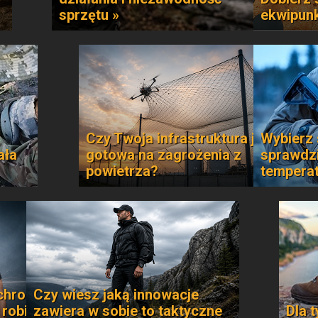
sprzętu »
ekwipun
Czy Twoja infrastruktura jest
Wybierz 
ała
gotowa na zagrożenia z
sprawdzi
powietrza?
temperat
chroni
Czy wiesz jaką innowacje
 robi
zawiera w sobie to taktyczne
Dla t