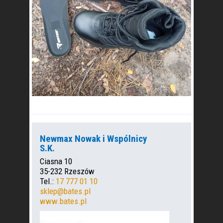
Newmax Nowak i Wspólnicy
S.K.
Ciasna 10
35-232 Rzeszów
Tel.:
17 777 01 10
sklep@bates.pl
www.bates.pl