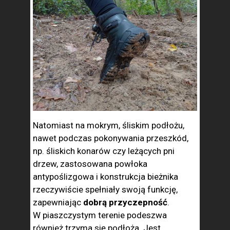
Natomiast na mokrym, śliskim podłożu,
nawet podczas pokonywania przeszkód,
np. śliskich konarów czy leżących pni
drzew, zastosowana powłoka
antypoślizgowa i konstrukcja bieżnika
rzeczywiście spełniały swoją funkcję,
zapewniając
dobrą przyczepność
.
W piaszczystym terenie podeszwa
również trzyma się podłoża. Jest