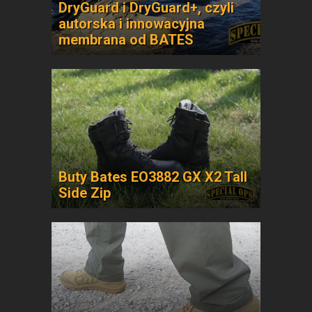
DryGuard i DryGuard+, czyli
autorska i innowacyjna
membrana od BATES
Buty Bates EO3882 GX X2 Tall
Side Zip