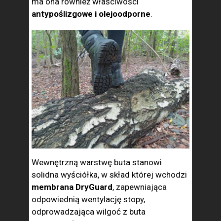
ma ona również właściwości
antypoślizgowe i olejoodporne
.
Wewnętrzną warstwę buta stanowi
solidna wyściółka, w skład której wchodzi
membrana DryGuard
, zapewniająca
odpowiednią wentylację stopy,
odprowadzająca wilgoć z buta