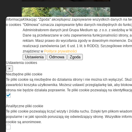
Informacja
Klikacjąc "Zgoda" akceptujesz zapisywanie wszystkich danych na tw
o cookies
"Odmowa" oznacza zapisywanie tylko danych niezbędnych do funkcj
Administratorem danych jest Grupa Medium sp. z o.o. z siedzibą w 
Dane są przetwarzane w celu zapewnienia funkcjonalności strony, a
reklam. Masz prawo do wycofania zgody w dowolnym momencie. Da
realizxacji zamówienia (art. 6 ust. 1 lit. b RODO). Szczegółowe inf
znajdziesz w
Polityce prywatności
Test obuwia taktycznego
Ustawienia
Odmowa
Zgoda
BOSP Taras Low
Ustawienia cookies
×
Niezbędne pliki cookie
Te pliki cookie są niezbędne do działania strony i nie można ich wyłączyć. Słu
zawartości koszyka użytkownika. Możesz ustawić przeglądarkę tak, aby blokował
strona nie będzie działała poprawnie. Te pliki cookie pozwalają na identyfika
Analityczne pliki cookie
Synology Surveillance Station
Te pliki cookie pozwalają liczyć wizyty i źródła ruchu. Dzięki tym plikom wiadom
w ochronie obiektów
popularne i w jaki sposób poruszają się odwiedzający stronę. Wszystkie inform
cookie są anonimowe.
strategicznych