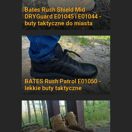
Bates Rush Shield Mid
DRYGuard E01045 i E01044 -
buty taktyczne do miasta
BATES Rush Patrol E01050 -
lekkie buty taktyczne