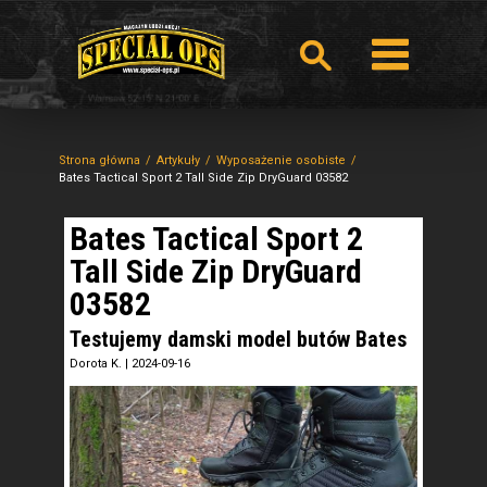
Strona główna
Artykuły
Wyposażenie osobiste
Bates Tactical Sport 2 Tall Side Zip DryGuard 03582
Bates Tactical Sport 2
Tall Side Zip DryGuard
03582
Testujemy damski model butów Bates
Dorota K.
|
2024-09-16