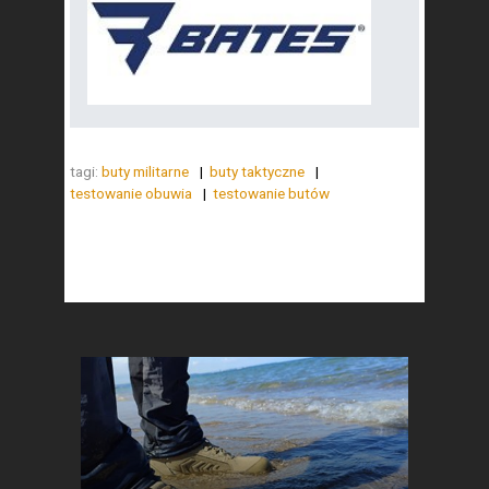
tagi:
buty militarne
buty taktyczne
testowanie obuwia
testowanie butów