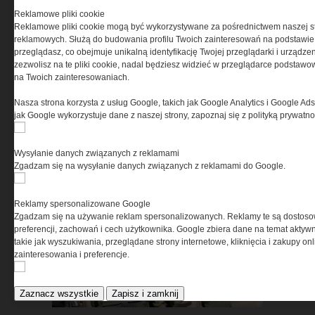
Reklamowe pliki cookie
Reklamowe pliki cookie mogą być wykorzystywane za pośrednictwem naszej s
reklamowych. Służą do budowania profilu Twoich zainteresowań na podstawie i
przeglądasz, co obejmuje unikalną identyfikację Twojej przeglądarki i urządze
zezwolisz na te pliki cookie, nadal będziesz widzieć w przeglądarce podstawow
na Twoich zainteresowaniach.
Pasywna osłona antydronowa
Nasza strona korzysta z usług Google, takich jak Google Analytics i Google Ads
jak Google wykorzystuje dane z naszej strony, zapoznaj się z polityką prywatn
w ochronie infrastruktury
krytycznej
Wysyłanie danych związanych z reklamami
Zgadzam się na wysyłanie danych związanych z reklamami do Google.
Reklamy spersonalizowane Google
Zgadzam się na używanie reklam spersonalizowanych. Reklamy te są dostos
preferencji, zachowań i cech użytkownika. Google zbiera dane na temat aktywn
takie jak wyszukiwania, przeglądane strony internetowe, kliknięcia i zakupy onl
zainteresowania i preferencje.
ASTRIVA. Kiedy ochrona
balistyczna zaczyna się w
laboratorium
Zaznacz wszystkie
Zapisz i zamknij