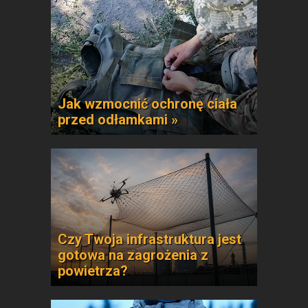
Jak wzmocnić ochronę ciała
przed odłamkami »
Czy Twoja infrastruktura jest
gotowa na zagrożenia z
powietrza?