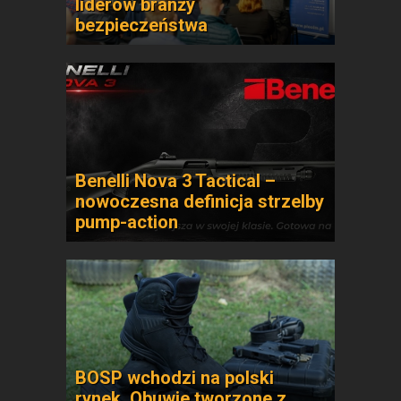
liderów branży
bezpieczeństwa
Benelli Nova 3 Tactical –
nowoczesna definicja strzelby
pump-action
BOSP wchodzi na polski
rynek. Obuwie tworzone z