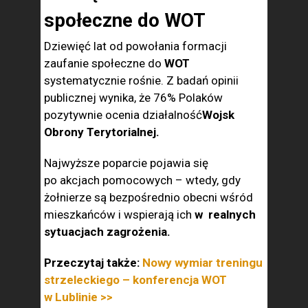
społeczne do WOT
Dziewięć lat od powołania formacji
zaufanie społeczne do
WOT
systematycznie rośnie. Z badań opinii
publicznej wynika, że 76% Polaków
pozytywnie ocenia działalność
Wojsk
Obrony Terytorialnej.
Najwyższe poparcie pojawia się
po akcjach pomocowych – wtedy, gdy
żołnierze są bezpośrednio obecni wśród
mieszkańców i wspierają ich
w
realnych
sytuacjach zagrożenia.
Przeczytaj także:
Nowy wymiar treningu
strzeleckiego – konferencja WOT
w Lublinie >>