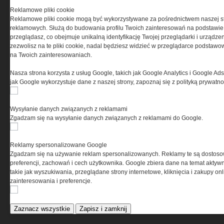
Pomieszczenia kotłowni
Reklamowe pliki cookie
gazowych
Reklamowe pliki cookie mogą być wykorzystywane za pośrednictwem naszej s
reklamowych. Służą do budowania profilu Twoich zainteresowań na podstawie i
przeglądasz, co obejmuje unikalną identyfikację Twojej przeglądarki i urządze
zezwolisz na te pliki cookie, nadal będziesz widzieć w przeglądarce podstawow
ELEKTRO.INFO
na Twoich zainteresowaniach.
Nasza strona korzysta z usług Google, takich jak Google Analytics i Google Ads
WAGO 221 - teraz również w
jak Google wykorzystuje dane z naszej strony, zapoznaj się z polityką prywatn
wersji 6 mm²
Dlaczego warto wybrać
ogrzewanie...
Wysyłanie danych związanych z reklamami
Jak wybrać lampy wiszące do
Zgadzam się na wysyłanie danych związanych z reklamami do Google.
domu?
Reklamy spersonalizowane Google
Zgadzam się na używanie reklam spersonalizowanych. Reklamy te są dostos
preferencji, zachowań i cech użytkownika. Google zbiera dane na temat aktywn
takie jak wyszukiwania, przeglądane strony internetowe, kliknięcia i zakupy onl
zainteresowania i preferencje.
Zaznacz wszystkie
Zapisz i zamknij