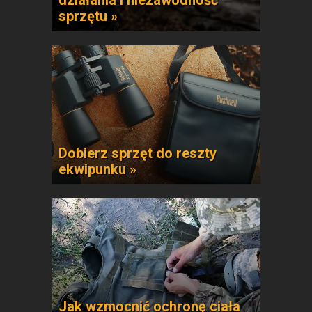
działania i niezawodność
sprzętu »
Dobierz sprzęt do reszty
ekwipunku »
Jak wzmocnić ochronę ciała