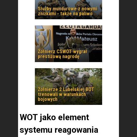
Służby mundurowe z nowymi
zniżkami - także na paliwo
Żołnierz CSWOT wygrał
prestiżową nagrodę
Żołnierze 2 Lubelskiej BOT
trenowali w warunkach
bojowych
WOT jako element
systemu reagowania