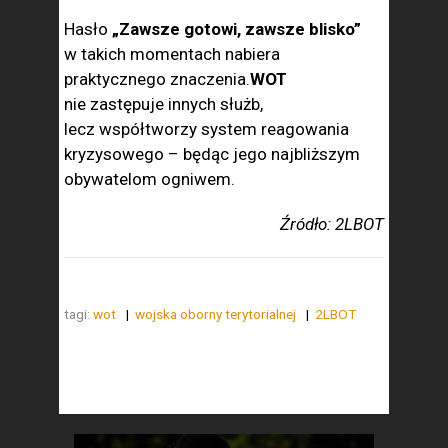
Hasło
„Zawsze gotowi, zawsze blisko”
w takich momentach nabiera
praktycznego znaczenia.
WOT
nie zastępuje innych służb,
lecz współtworzy system reagowania
kryzysowego – będąc jego najbliższym
obywatelom ogniwem.
Źródło: 2LBOT
tagi:
wot
wojska oborny terytorialnej
2LBOT