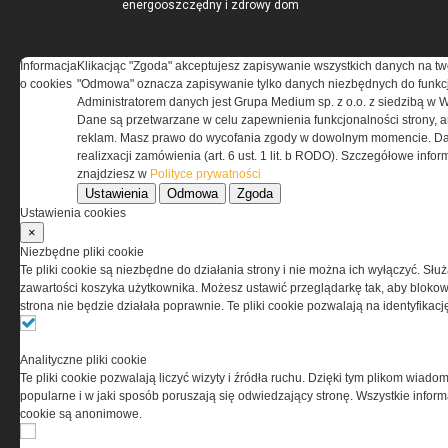
energooszczędny i zdrowy dom
Informacja
Klikacjąc "Zgoda" akceptujesz zapisywanie wszystkich danych na tw
IZOLACJE.COM.PL
o cookies
"Odmowa" oznacza zapisywanie tylko danych niezbędnych do funkcj
Administratorem danych jest Grupa Medium sp. z o.o. z siedzibą w 
Kompozyt wapienno-konopny
Dane są przetwarzane w celu zapewnienia funkcjonalności strony, a
jako materiał termoizolacyjny
reklam. Masz prawo do wycofania zgody w dowolnym momencie. Da
ścian zewnętrznych
realizxacji zamówienia (art. 6 ust. 1 lit. b RODO). Szczegółowe inf
Materiały termoizolacyjne
znajdziesz w
Polityce prywatności
przeznaczone do wysokich
Ustawienia
Odmowa
Zgoda
temperatur -...
Ustawienia cookies
Warunki Techniczne 2021 dla
×
przegród i złączy budowlanych
Niezbędne pliki cookie
Te pliki cookie są niezbędne do działania strony i nie można ich wyłączyć. Słu
zawartości koszyka użytkownika. Możesz ustawić przeglądarkę tak, aby blokował
RYNEKINSTALACYJNY.PL
strona nie będzie działała poprawnie. Te pliki cookie pozwalają na identyfika
Przeciwpożarowe instalacje
Analityczne pliki cookie
wodociągowe – stan prawny
Te pliki cookie pozwalają liczyć wizyty i źródła ruchu. Dzięki tym plikom wiadom
Zapotrzebowanie na moc
popularne i w jaki sposób poruszają się odwiedzający stronę. Wszystkie inform
cieplną i energię użytkową do
cookie są anonimowe.
podgrzania ciepłej wody
użytkowej