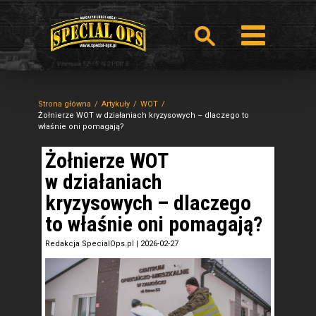
Strona główna
Artykuły
WOT
Żołnierze WOT w działaniach kryzysowych – dlaczego to
właśnie oni pomagają?
Żołnierze WOT
w działaniach
kryzysowych – dlaczego
to właśnie oni pomagają?
Redakcja SpecialOps.pl
|
2026-02-27