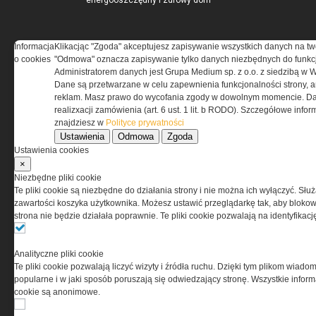
energooszczędny i zdrowy dom
IZOLACJE.COM.PL
Informacja
Klikacjąc "Zgoda" akceptujesz zapisywanie wszystkich danych na tw
o cookies
"Odmowa" oznacza zapisywanie tylko danych niezbędnych do funkcj
Administratorem danych jest Grupa Medium sp. z o.o. z siedzibą w 
Kompozyt wapienno-konopny
Dane są przetwarzane w celu zapewnienia funkcjonalności strony, a
jako materiał termoizolacyjny
reklam. Masz prawo do wycofania zgody w dowolnym momencie. Da
ścian zewnętrznych
realizxacji zamówienia (art. 6 ust. 1 lit. b RODO). Szczegółowe inf
Materiały termoizolacyjne
znajdziesz w
Polityce prywatności
przeznaczone do wysokich
Ustawienia
Odmowa
Zgoda
temperatur -...
Ustawienia cookies
Warunki Techniczne 2021 dla
×
przegród i złączy budowlanych
Niezbędne pliki cookie
Te pliki cookie są niezbędne do działania strony i nie można ich wyłączyć. Słu
zawartości koszyka użytkownika. Możesz ustawić przeglądarkę tak, aby blokował
RYNEKINSTALACYJNY.PL
strona nie będzie działała poprawnie. Te pliki cookie pozwalają na identyfika
Przeciwpożarowe instalacje
Analityczne pliki cookie
wodociągowe – stan prawny
Te pliki cookie pozwalają liczyć wizyty i źródła ruchu. Dzięki tym plikom wiadom
Zapotrzebowanie na moc
popularne i w jaki sposób poruszają się odwiedzający stronę. Wszystkie inform
cieplną i energię użytkową do
cookie są anonimowe.
podgrzania ciepłej wody
użytkowej