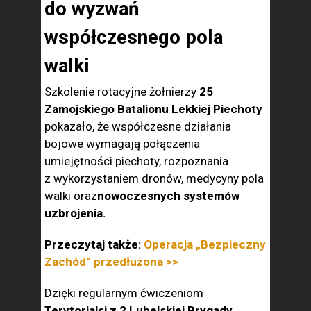
do wyzwań
współczesnego pola
walki
Szkolenie rotacyjne żołnierzy
25
Zamojskiego Batalionu Lekkiej Piechoty
pokazało, że współczesne działania
bojowe wymagają połączenia
umiejętności piechoty, rozpoznania
z wykorzystaniem dronów, medycyny pola
walki oraz
nowoczesnych systemów
uzbrojenia.
Przeczytaj także:
Operacja „Bezpieczny
Zachód” przedłużona >>
Dzięki regularnym ćwiczeniom
Terytorialsi z 2 Lubelskiej Brygady