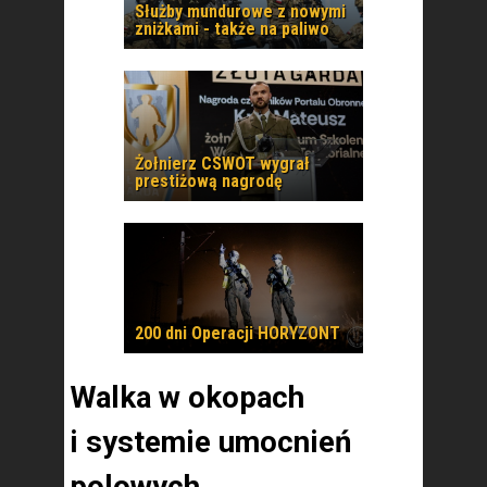
Służby mundurowe z nowymi
zniżkami - także na paliwo
Żołnierz CSWOT wygrał
prestiżową nagrodę
200 dni Operacji HORYZONT
Walka w okopach
i systemie umocnień
polowych