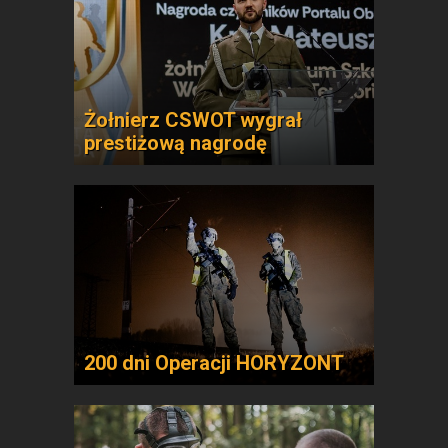
Żołnierz CSWOT wygrał
prestiżową nagrodę
200 dni Operacji HORYZONT