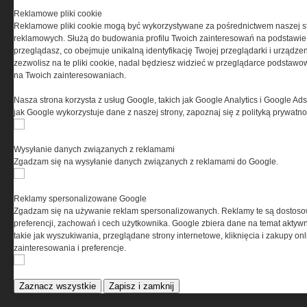
Pomieszczenia kotłowni
Reklamowe pliki cookie
gazowych
Reklamowe pliki cookie mogą być wykorzystywane za pośrednictwem naszej s
reklamowych. Służą do budowania profilu Twoich zainteresowań na podstawie i
przeglądasz, co obejmuje unikalną identyfikację Twojej przeglądarki i urządze
zezwolisz na te pliki cookie, nadal będziesz widzieć w przeglądarce podstawow
ELEKTRO.INFO
na Twoich zainteresowaniach.
Nasza strona korzysta z usług Google, takich jak Google Analytics i Google Ads
WAGO 221 - teraz również w
jak Google wykorzystuje dane z naszej strony, zapoznaj się z polityką prywatn
wersji 6 mm²
Dlaczego warto wybrać
ogrzewanie...
Wysyłanie danych związanych z reklamami
Jak wybrać lampy wiszące do
Zgadzam się na wysyłanie danych związanych z reklamami do Google.
domu?
Reklamy spersonalizowane Google
Zgadzam się na używanie reklam spersonalizowanych. Reklamy te są dostos
preferencji, zachowań i cech użytkownika. Google zbiera dane na temat aktywn
takie jak wyszukiwania, przeglądane strony internetowe, kliknięcia i zakupy onl
zainteresowania i preferencje.
Zaznacz wszystkie
Zapisz i zamknij