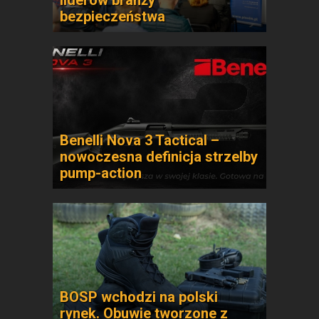
liderów branży
bezpieczeństwa
Benelli Nova 3 Tactical –
nowoczesna definicja strzelby
pump-action
BOSP wchodzi na polski
rynek. Obuwie tworzone z