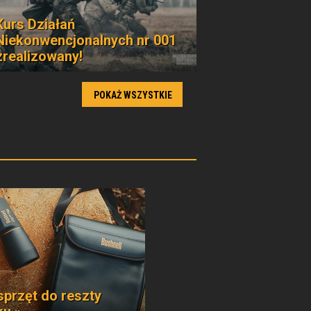
Kurs Działań
Niekonwencjonalnych nr 001
zrealizowany!
POKAŻ WSZYSTKIE
sprzęt do reszty