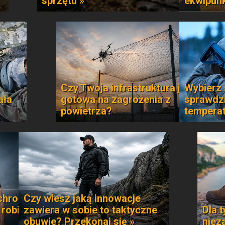
sprzętu »
ekwipun
Czy Twoja infrastruktura jest
Wybierz 
ała
gotowa na zagrożenia z
sprawdzi
powietrza?
temperat
chroni
Czy wiesz jaką innowacje
 robi
zawiera w sobie to taktyczne
Dla t
obuwie? Przekonaj się »
niez