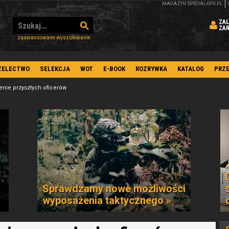
MAGAZYN SPECIAL-OPS.PL
ZAL
ZA
zaawansowane wyszukiwanie
ZELECTWO
SELEKCJA
WOT
E-BOOK
ROZRYWKA
KATALOG
PRZ
nie przyszłych oficerów
Sprawdzamy nowe możliwości
wyposażenia taktycznego »