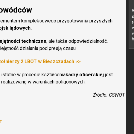
 dowódców
W
s
lementem kompleksowego przygotowania przyszłych
r
ojsk lądowych.
w
W
ejętności techniczne
, ale także odpowiedzialność,
ejętność działania pod presją czasu.
żołnierzy 2 LBOT w Bieszczadach >>
 istotne w procesie kształcenia
kadry oficerskiej
jest
ą realizowaną w warunkach poligonowych.
Źródło: CSWOT
T