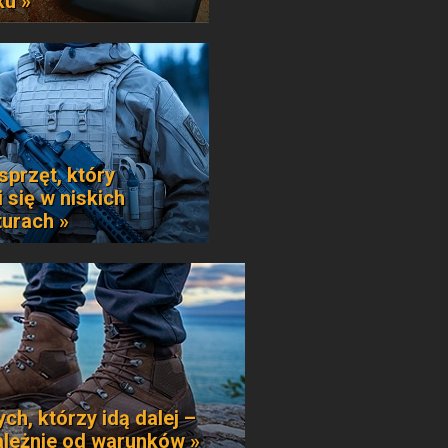
ku »
sprzęt, który
 się w niskich
urach »
ych, którzy idą dalej –
ależnie od warunków »