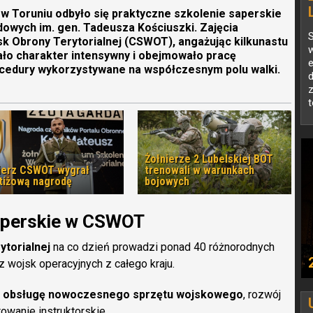
e w Toruniu odbyło się praktyczne szkolenie saperskie
owych im. gen. Tadeusza Kościuszki. Zajęcia
k Obrony Terytorialnej (CSWOT), angażując kilkunastu
ało charakter intensywny i obejmowało pracę
cedury wykorzystywane na współczesnym polu walki.
d
t
Żołnierze 2 Lubelskiej BOT
ierz CSWOT wygrał
trenowali w warunkach
tiżową nagrodę
bojowych
saperskie w CSWOT
torialnej
na co dzień prowadzi ponad 40 różnorodnych
z wojsk operacyjnych z całego kraju.
ną obsługę nowoczesnego sprzętu wojskowego
, rozwój
wanie instruktorskie.