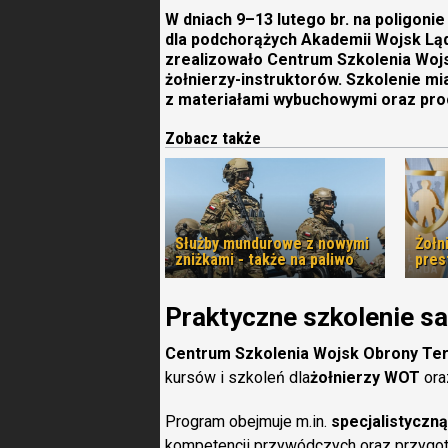
W dniach 9–13 lutego br. na poligoni
dla podchorążych Akademii Wojsk Ląd
zrealizowało Centrum Szkolenia Wojs
żołnierzy-instruktorów. Szkolenie mi
z materiałami wybuchowymi oraz pro
Zobacz także
Służby mundurowe z nowymi
Żołn
zniżkami - także na paliwo
pres
Praktyczne szkolenie 
Centrum Szkolenia Wojsk Obrony Tery
kursów i szkoleń dla
żołnierzy WOT
ora
Program obejmuje m.in.
specjalistycz
kompetencji przywódczych oraz przygoto