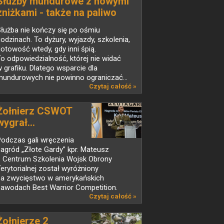
Służby mundurowe z nowymi
zniżkami - także na paliwo
łużba nie kończy się po ośmiu
odzinach. To dyżury, wyjazdy, szkolenia,
otowość wtedy, gdy inni śpią.
o odpowiedzialność, której nie widać
 grafiku. Dlatego wsparcie dla
mundurowych nie powinno ograniczać...
Czytaj całość »
Żołnierz CSWOT
wygrał...
Podczas gali wręczenia
agród „Złote Gardy” kpr. Mateusz
z Centrum Szkolenia Wojsk Obrony
erytorialnej został wyróżniony
za zwycięstwo w amerykańskich
zawodach Best Warrior Competition.
hwilę...
Czytaj całość »
Żołnierze 2