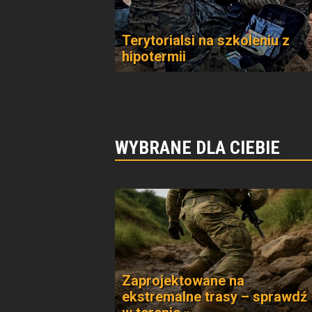
Terytorialsi na szkoleniu z
hipotermii
WYBRANE DLA CIEBIE
Zaprojektowane na
ekstremalne trasy – sprawdź