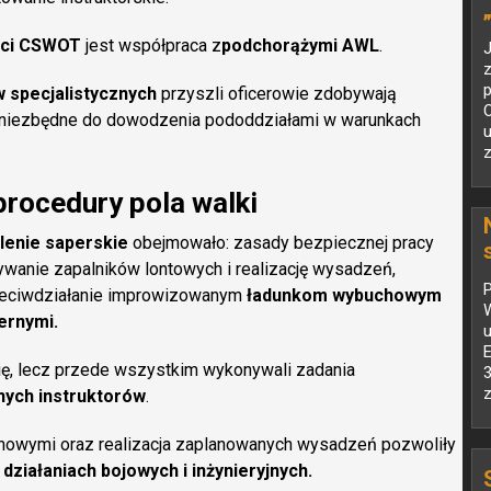
ści CSWOT
jest współpraca z
podchorążymi AWL
.
z
 specjalistycznych
przyszli oficerowie zdobywają
O
 niezbędne do dowodzenia pododdziałami w warunkach
u
procedury pola walki
lenie saperskie
obejmowało: zasady bezpiecznej pracy
wanie zapalników lontowych i realizację wysadzeń,
P
zeciwdziałanie improwizowanym
ładunkom wybuchowym
W
ernymi.
u
E
ię, lecz przede wszystkim wykonywali zadania
3
z
ych instruktorów
.
howymi oraz realizacja zaplanowanych wysadzeń pozwoliły
w
działaniach bojowych i inżynieryjnych.