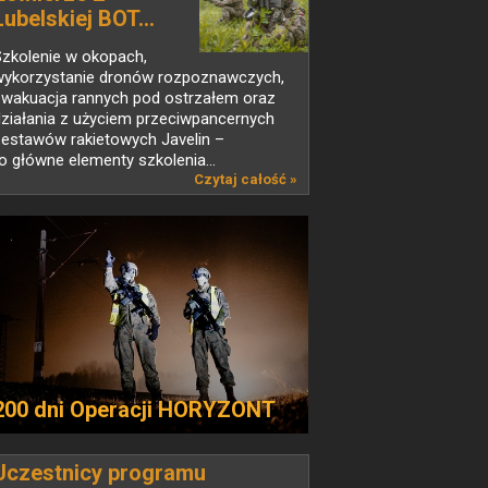
Lubelskiej BOT...
Szkolenie w okopach,
wykorzystanie dronów rozpoznawczych,
ewakuacja rannych pod ostrzałem oraz
ziałania z użyciem przeciwpancernych
zestawów rakietowych Javelin –
o główne elementy szkolenia...
Czytaj całość »
200 dni Operacji HORYZONT
Uczestnicy programu