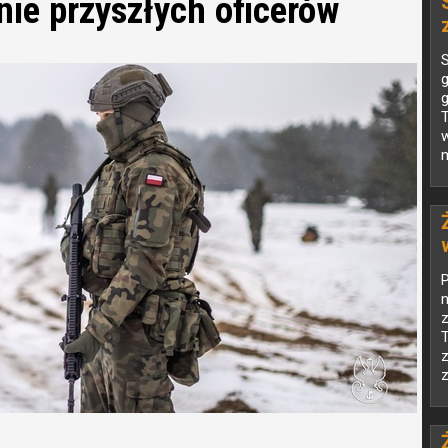
ie przyszłych oficerów
S
g
g
T
w
n
T
C