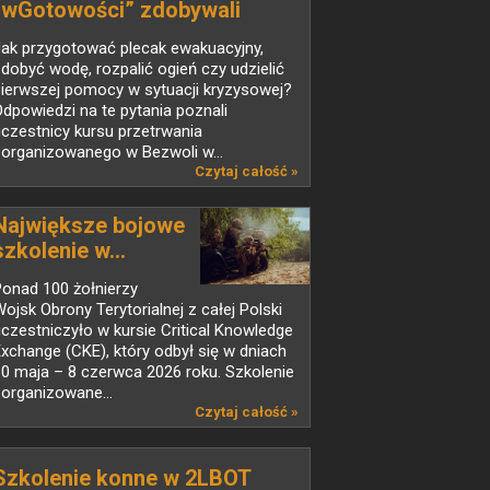
„wGotowości” zdobywali
praktyczne umiejętności
Jak przygotować plecak ewakuacyjny,
survivalowe
dobyć wodę, rozpalić ogień czy udzielić
pierwszej pomocy w sytuacji kryzysowej?
dpowiedzi na te pytania poznali
czestnicy kursu przetrwania
zorganizowanego w Bezwoli w...
Czytaj całość »
Największe bojowe
szkolenie w...
onad 100 żołnierzy
ojsk Obrony Terytorialnej z całej Polski
czestniczyło w kursie Critical Knowledge
xchange (CKE), który odbył się w dniach
0 maja – 8 czerwca 2026 roku. Szkolenie
organizowane...
Czytaj całość »
Szkolenie konne w 2LBOT