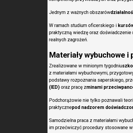
Jednym z ważnych obszarów
działalno
W ramach studium oficerskiego i
kursów
praktyczną wiedzę oraz doświadczenie
realnych zagrożeń.
Materiały wybuchowe i 
Zrealizowane w minionym tygodniu
szko
z materiałami wybuchowymi, przygotowy
podstawy rozpoznania saperskiego, pr
(IED)
oraz pracę z
minami przeciwpanc
Podchorążowie nie tylko poznawali teor
praktyczne
pod nadzorem doświadczon
Samodzielna praca z materiałami wybuc
im przećwiczyć procedury stosowane 