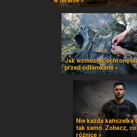
w terenie »
Jak wzmocnić ochronę ci
przed odłamkami »
Nie każda kamizelka 
tak samo. Zobacz, co
różnicę »