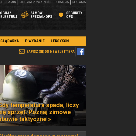
REGULAMIN
POLITYKA PRYWATNOŚCI
REDAKCJA
REKLAMA
OGUJ /
ZAMÓW
SECURITY
REJESTRUJ
SPECIAL-OPS
OPS
EGLĄDARKA
E-WYDANIE
LEKSYKON
ZAPISZ SIĘ DO NEWSLETTERA
Gdy temperatura spada, liczy
się sprzęt. Poznaj zimowe
obuwie taktyczne »