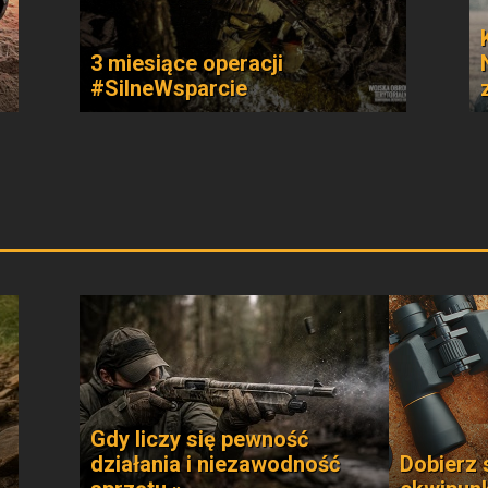
3 miesiące operacji
#SilneWsparcie
Gdy liczy się pewność
działania i niezawodność
Dobierz 