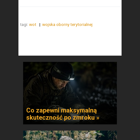
tagi:
wot
wojska oborny terytorialnej
Co zapewni maksymalną
skuteczność po zmroku »