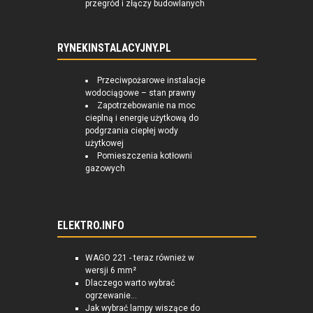
przegród i złączy budowlanych
RYNEKINSTALACYJNY.PL
Przeciwpożarowe instalacje
wodociągowe – stan prawny
Zapotrzebowanie na moc
cieplną i energię użytkową do
podgrzania ciepłej wody
użytkowej
Pomieszczenia kotłowni
gazowych
ELEKTRO.INFO
WAGO 221 - teraz również w
wersji 6 mm²
Dlaczego warto wybrać
ogrzewanie...
Jak wybrać lampy wiszące do