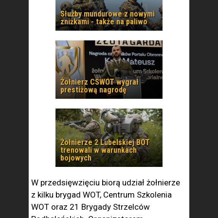
Służby mundurowe z nowymi
zniżkami - także na paliwo
Żołnierz CSWOT wygrał
prestiżową nagrodę
Żołnierze 2 Lubelskiej BOT
trenowali w warunkach
bojowych
W przedsięwzięciu biorą udział żołnierze
z kilku brygad WOT, Centrum Szkolenia
WOT oraz 21 Brygady Strzelców