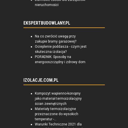
nieruchomości
EKSPERTBUDOWLANY.PL
Na co zwrócić uwagę przy
zakupie bramy garażowej?
Ocieplenie poddasza - czym jest
skuteczna izolacja?
PORADNIK: Sposoby na
energooszczędny i zdrowy dom
IZOLACJE.COM.PL
Kompozyt wapienno-konopny
jako materiał termoizolacyjny
ścian zewnętrznych
Materiały termoizolacyjne
przeznaczone do wysokich
temperatur -...
Warunki Techniczne 2021 dla