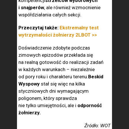
kompetencji
strzelców wyborowych
i snajperów
, ale również wzmocnienie
współdziałania całych sekcji.
Przeczytaj także:
Ekstremalny test
wytrzymałości żołnierzy 2LBOT >>
Doświadczenie zdobyte podczas
zimowych epizodów przekłada się
na realną gotowość do realizacji zadań
w każdych warunkach – niezależnie
od pory roku i charakteru terenu.
Beskid
Wyspowy
stał się więc na kilka
styczniowych dni wymagającym
poligonem, który sprawdza
nie tylko umiejętności, ale i
odporność
żołnierzy.
Źródło: WOT