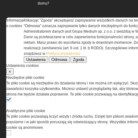
domu?
Informacja
Klikacjąc "Zgoda" akceptujesz zapisywanie wszystkich danych na tw
o cookies
"Odmowa" oznacza zapisywanie tylko danych niezbędnych do funkcj
Administratorem danych jest Grupa Medium sp. z o.o. z siedzibą w 
Dane są przetwarzane w celu zapewnienia funkcjonalności strony, a
reklam. Masz prawo do wycofania zgody w dowolnym momencie. Da
realizxacji zamówienia (art. 6 ust. 1 lit. b RODO). Szczegółowe inf
znajdziesz w
Polityce prywatności
Ustawienia
Odmowa
Zgoda
Ustawienia cookies
×
Niezbędne pliki cookie
Te pliki cookie są niezbędne do działania strony i nie można ich wyłączyć. Słu
zawartości koszyka użytkownika. Możesz ustawić przeglądarkę tak, aby blokował
strona nie będzie działała poprawnie. Te pliki cookie pozwalają na identyfika
O NAS
Analityczne pliki cookie
Te pliki cookie pozwalają liczyć wizyty i źródła ruchu. Dzięki tym plikom wiadom
Codzienne źródło informacji o taktyce, szkoleniu,
popularne i w jaki sposób poruszają się odwiedzający stronę. Wszystkie inform
misjach bojowych, uzbrojeniu, umundurowaniu
cookie są anonimowe.
i wyposażeniu jednostek specjalnych w kraju i na świecie.