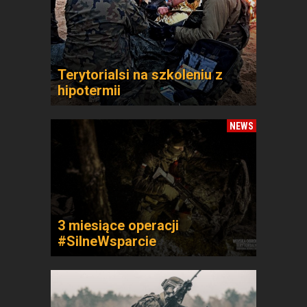
Terytorialsi na szkoleniu z
hipotermii
NEWS
3 miesiące operacji
#SilneWsparcie