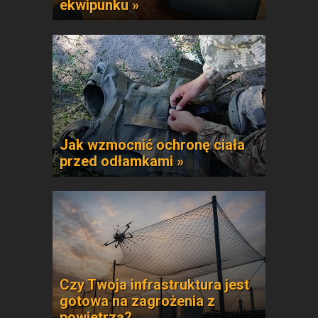
ekwipunku »
Jak wzmocnić ochronę ciała
przed odłamkami »
Czy Twoja infrastruktura jest
gotowa na zagrożenia z
powietrza?