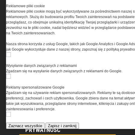
Reklamowe pliki cookie
Reklamowe pliki cookie mogą być wykorzystywane za pośrednictwem naszej s
reklamowych. Służą do budowania profilu Twoich zainteresowań na podstawie i
REGULAMIN
przeglądasz, co obejmuje unikalną identyfikację Twojej przeglądarki i urządze
zezwolisz na te pliki cookie, nadal będziesz widzieć w przeglądarce podstawow
na Twoich zainteresowaniach.
Regulamin określa zasady korzystania z portalu
www.special-ops.pl
Nasza strona korzysta z usług Google, takich jak Google Analytics i Google Ads
jak Google wykorzystuje dane z naszej strony, zapoznaj się z polityką prywatn
Korzystanie z portalu jest równoznaczne
z zaakceptowaniem warunków ustanowionych
Wysyłanie danych związanych z reklamami
przez Grupa MEDIUM Spółka z ograniczoną
Zgadzam się na wysyłanie danych związanych z reklamami do Google.
odpowiedzialnością Spółka komandytowa, nr KRS:
0000537655, NIP 1132860378, REGON 146393437
(zwana dalej Grupa MEDIUM) w postaci Regulaminu.
Reklamy spersonalizowane Google
Zgadzam się na używanie reklam spersonalizowanych. Reklamy te są dostos
preferencji, zachowań i cech użytkownika. Google zbiera dane na temat aktywn
Przeczytaj regulamin
takie jak wyszukiwania, przeglądane strony internetowe, kliknięcia i zakupy onl
zainteresowania i preferencje.
Zaznacz wszystkie
Zapisz i zamknij
PRYWATNOŚĆ