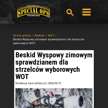
Strona główna
Artykuły
WOT
Beskid Wyspowy zimowym sprawdzianem dla strzelców
wyborowych WOT
Beskid Wyspowy zimowym
sprawdzianem dla
strzelców wyborowych
WOT
Redakcja SpecialOps.pl
|
2026-02-19