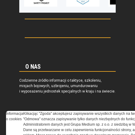
O NAS
Codzienne źródło informacji o taktyce, szkoleniu,
misjach bojowych, uzbrojeniu, umundurowaniu
i wyposażeniu jednostek specjalnych w kraju i na świecie.
Informacja
Klikacjąc "Zgoda" akceptujesz zapisywanie wszystkich danych na tw
o cookies
"Odmowa" oznacza zapisywanie tylko danych niezbędnych do funkcj
REGULAMIN
Administratorem danych jest Grupa Medium sp. z o.o. z siedzibą w 
Dane są przetwarzane w celu zapewnienia funkcjonalności strony, a