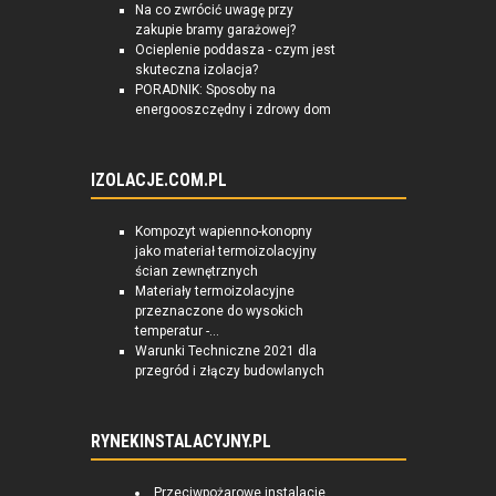
Na co zwrócić uwagę przy
zakupie bramy garażowej?
Ocieplenie poddasza - czym jest
skuteczna izolacja?
PORADNIK: Sposoby na
energooszczędny i zdrowy dom
IZOLACJE.COM.PL
Kompozyt wapienno-konopny
jako materiał termoizolacyjny
ścian zewnętrznych
Materiały termoizolacyjne
przeznaczone do wysokich
temperatur -...
Warunki Techniczne 2021 dla
przegród i złączy budowlanych
RYNEKINSTALACYJNY.PL
Przeciwpożarowe instalacje