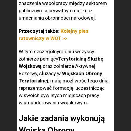
znaczenia współpracy między sektorem
publicznym a prywatnym na rzecz
umacniania obronności narodowej.
Przeczytaj także:
Kolejny pies
ratowniczy w WOT >>
W tym szczególnym dniu wszyscy
żołnierze pełniący
Terytorialną Służbę
Wojskową
oraz żołnierze Aktywnej
Rezerwy, służący w
Wojskach Obrony
Terytorialnej
, mają możliwość tego dnia
reprezentować formację, uczestnicząc
w swoich cywilnych miejscach pracy
w umundurowaniu wojskowym.
Jakie zadania wykonują
Wojska Obrony