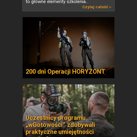
to główne elementy szkolenia...
Czytaj całość »
200 dni Operacji HORYZONT
Uczestnicy programu
„wGotowości” zdobywali
praktyczne umiejętności