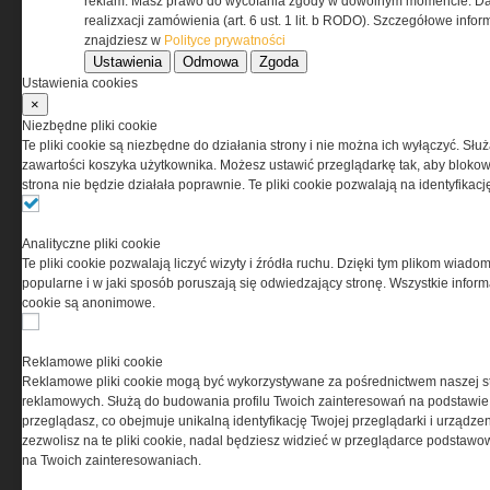
Regulamin określa zasady korzystania z portalu
reklam. Masz prawo do wycofania zgody w dowolnym momencie. Da
www.special-ops.pl
realizxacji zamówienia (art. 6 ust. 1 lit. b RODO). Szczegółowe inf
znajdziesz w
Polityce prywatności
Ustawienia
Odmowa
Zgoda
Korzystanie z portalu jest równoznaczne
Ustawienia cookies
z zaakceptowaniem warunków ustanowionych
×
przez Grupa MEDIUM Spółka z ograniczoną
Niezbędne pliki cookie
odpowiedzialnością Spółka komandytowa, nr KRS:
Te pliki cookie są niezbędne do działania strony i nie można ich wyłączyć. Słu
0000537655, NIP 1132860378, REGON 146393437
zawartości koszyka użytkownika. Możesz ustawić przeglądarkę tak, aby blokował
(zwana dalej Grupa MEDIUM) w postaci Regulaminu.
strona nie będzie działała poprawnie. Te pliki cookie pozwalają na identyfika
Przeczytaj regulamin
Analityczne pliki cookie
Te pliki cookie pozwalają liczyć wizyty i źródła ruchu. Dzięki tym plikom wiadom
popularne i w jaki sposób poruszają się odwiedzający stronę. Wszystkie inform
cookie są anonimowe.
PRYWATNOŚĆ
Reklamowe pliki cookie
Reklamowe pliki cookie mogą być wykorzystywane za pośrednictwem naszej s
Ta witryna wykorzystuje pliki cookies do przechowywania
reklamowych. Służą do budowania profilu Twoich zainteresowań na podstawie i
informacji na Twoim komputerze. Pliki cookies stosujemy
przeglądasz, co obejmuje unikalną identyfikację Twojej przeglądarki i urządze
w celu świadczenia usług na najwyższym poziomie,
zezwolisz na te pliki cookie, nadal będziesz widzieć w przeglądarce podstawow
w tym w sposób dostosowany do indywidualnych potrzeb.
na Twoich zainteresowaniach.
Korzystanie z witryny bez zmiany ustawień dotyczących