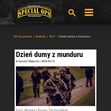
Strona główna
Artykuły
WOT
Dzień dumy z munduru
Dzień dumy z munduru
Krzysztof Mątecki
|
2024-05-10
Foto. Wojska Obrony Terytorialnej