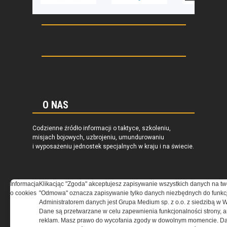
O NAS
Codzienne źródło informacji o taktyce, szkoleniu,
misjach bojowych, uzbrojeniu, umundurowaniu
i wyposażeniu jednostek specjalnych w kraju i na świecie.
Informacja
Klikacjąc "Zgoda" akceptujesz zapisywanie wszystkich danych na tw
o cookies
"Odmowa" oznacza zapisywanie tylko danych niezbędnych do funkcj
REGULAMIN
Administratorem danych jest Grupa Medium sp. z o.o. z siedzibą w 
Dane są przetwarzane w celu zapewnienia funkcjonalności strony, a
Regulamin określa zasady korzystania z portalu
reklam. Masz prawo do wycofania zgody w dowolnym momencie. Da