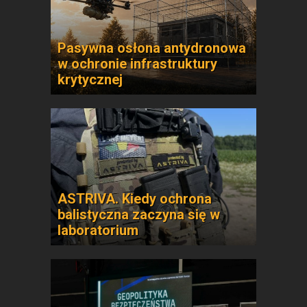
Pasywna osłona antydronowa
w ochronie infrastruktury
krytycznej
ASTRIVA. Kiedy ochrona
balistyczna zaczyna się w
laboratorium