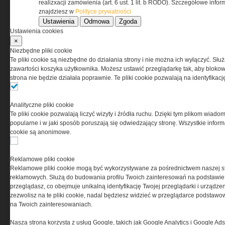
www.special-ops.pl
realizxacji zamówienia (art. 6 ust. 1 lit. b RODO). Szczegółowe inf
znajdziesz w
Polityce prywatności
Ustawienia
Odmowa
Zgoda
Korzystanie z portalu jest równoznaczne
Ustawienia cookies
z zaakceptowaniem warunków ustanowionych
×
przez Grupa MEDIUM Spółka z ograniczoną
Niezbędne pliki cookie
odpowiedzialnością Spółka komandytowa, nr KRS:
Te pliki cookie są niezbędne do działania strony i nie można ich wyłączyć. Słu
0000537655, NIP 1132860378, REGON 146393437
zawartości koszyka użytkownika. Możesz ustawić przeglądarkę tak, aby blokował
(zwana dalej Grupa MEDIUM) w postaci Regulaminu.
strona nie będzie działała poprawnie. Te pliki cookie pozwalają na identyfika
Przeczytaj regulamin
Analityczne pliki cookie
Te pliki cookie pozwalają liczyć wizyty i źródła ruchu. Dzięki tym plikom wiadom
popularne i w jaki sposób poruszają się odwiedzający stronę. Wszystkie inform
cookie są anonimowe.
PRYWATNOŚĆ
Reklamowe pliki cookie
Reklamowe pliki cookie mogą być wykorzystywane za pośrednictwem naszej s
Ta witryna wykorzystuje pliki cookies do przechowywania
reklamowych. Służą do budowania profilu Twoich zainteresowań na podstawie i
informacji na Twoim komputerze. Pliki cookies stosujemy
przeglądasz, co obejmuje unikalną identyfikację Twojej przeglądarki i urządze
w celu świadczenia usług na najwyższym poziomie,
zezwolisz na te pliki cookie, nadal będziesz widzieć w przeglądarce podstawow
w tym w sposób dostosowany do indywidualnych potrzeb.
na Twoich zainteresowaniach.
Korzystanie z witryny bez zmiany ustawień dotyczących
cookies oznacza, że będą one zamieszczane w Twoim
Nasza strona korzysta z usług Google, takich jak Google Analytics i Google Ads