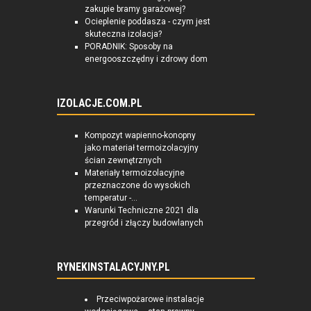
zakupie bramy garażowej?
Ocieplenie poddasza - czym jest
skuteczna izolacja?
PORADNIK: Sposoby na
energooszczędny i zdrowy dom
IZOLACJE.COM.PL
Kompozyt wapienno-konopny
jako materiał termoizolacyjny
ścian zewnętrznych
Materiały termoizolacyjne
przeznaczone do wysokich
temperatur -...
Warunki Techniczne 2021 dla
przegród i złączy budowlanych
RYNEKINSTALACYJNY.PL
Przeciwpożarowe instalacje