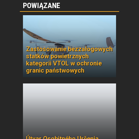
POWIĄZANE
Zastosowanie bezzałogowych
statków powietrznych
kategorii VTOL w ochronie
granic państwowych
Útvar Osobitného Určenia