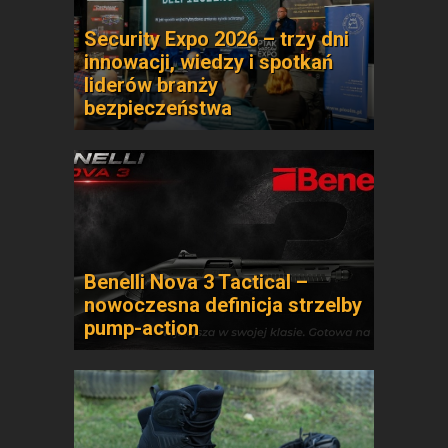
Security Expo 2026 – trzy dni
innowacji, wiedzy i spotkań
liderów branży
bezpieczeństwa
Benelli Nova 3 Tactical –
nowoczesna definicja strzelby
pump-action