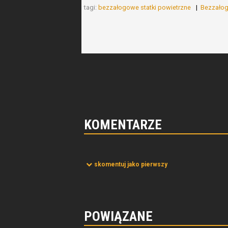
tagi:
bezzałogowe statki powietrzne
Bezzałog
KOMENTARZE
skomentuj jako pierwszy
POWIĄZANE