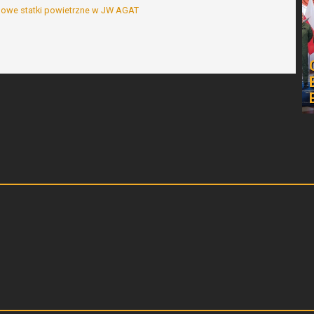
owe statki powietrzne w JW AGAT