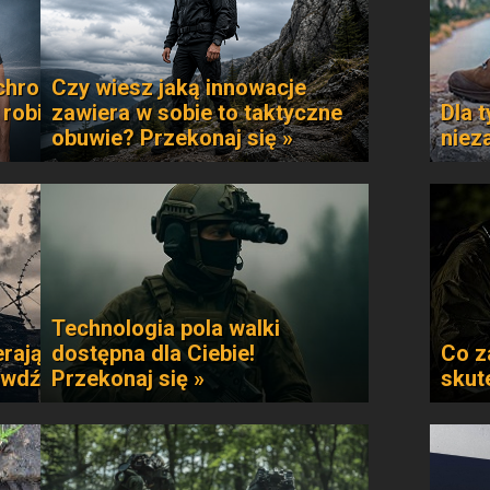
chroni
Czy wiesz jaką innowacje
 robi
zawiera w sobie to taktyczne
Dla t
obuwie? Przekonaj się »
niez
Technologia pola walki
rają
dostępna dla Ciebie!
Co z
awdź »
Przekonaj się »
skut