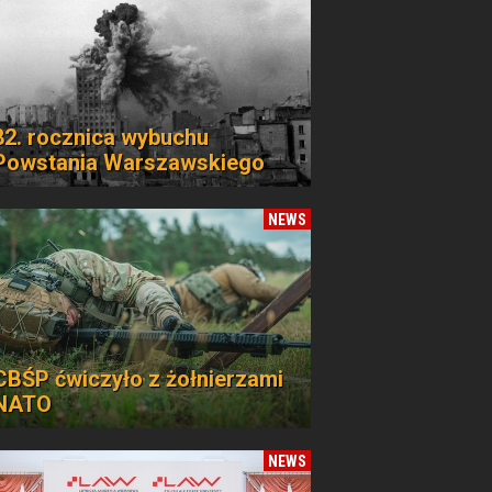
82. rocznica wybuchu
Powstania Warszawskiego
NEWS
CBŚP ćwiczyło z żołnierzami
NATO
NEWS