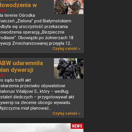
dowodzenia w
operacji...
EWS
a terenie Ośrodka
Ćwiczeń „Zielona” pod Białymstokiem
dbyła się uroczystość przekazania
dowodzenia operacją „Bezpieczne
odlasie”. Obowiązki po żołnierzach 18
ywizji Zmechanizowanej przejęła 12...
Czytaj całość »
ABW udaremniła
plan dywersji
EWS
o sądu trafił akt
oskarżenia przeciwko obywatelowi
iałorusi Vitalijowi S., który – według
staleń śledczych – przygotowywał akt
ywersji na zlecenie obcego wywiadu.
ężczyzna miał planować...
Czytaj całość »
NEWS