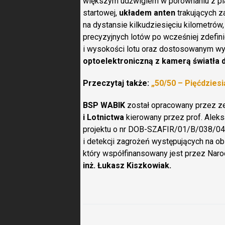
większym udźwigiem w porównaniu z pl
startowej,
układem anten
trakujących z
na dystansie kilkudziesięciu kilometrów
precyzyjnych lotów po wcześniej zdefin
i wysokości lotu oraz dostosowanym 
optoelektroniczną z kamerą światła
Przeczytaj także:
„50/50 – Pięćdziesi
BSP WABIK
został opracowany przez z
i Lotnictwa
kierowany przez prof. Aleks
projektu o nr DOB-SZAFIR/01/B/038/04/
i detekcji zagrożeń występujących na o
który współfinansowany jest przez Nar
inż. Łukasz Kiszkowiak.