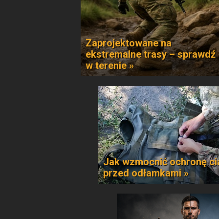
Zaprojektowane na
ekstremalne trasy – sprawdź
w terenie »
Jak wzmocnić ochronę ci
przed odłamkami »