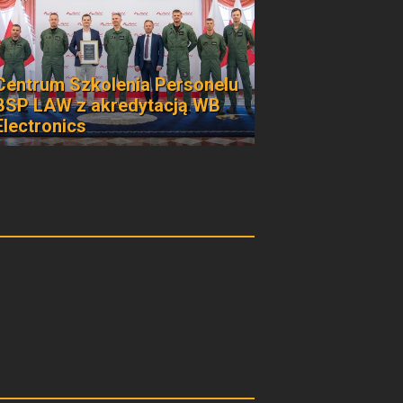
Centrum Szkolenia Personelu
BSP LAW z akredytacją WB
Electronics