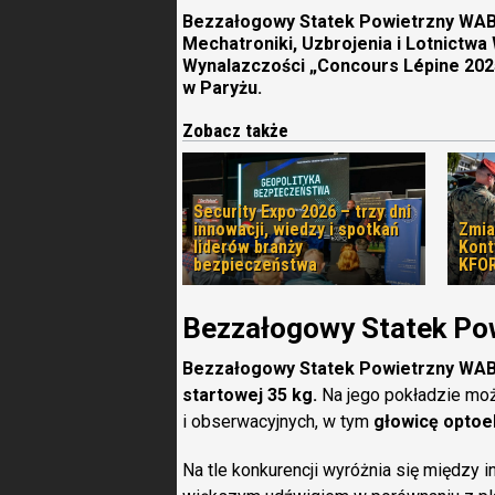
Bezzałogowy Statek Powietrzny WAB
Mechatroniki, Uzbrojenia i Lotnictw
Wynalazczości „Concours Lépine 2025”
w Paryżu.
Zobacz także
Security Expo 2026 – trzy dni
innowacji, wiedzy i spotkań
Zmia
liderów branży
Kon
bezpieczeństwa
KFOR
Bezzałogowy Statek Po
Bezzałogowy Statek Powietrzny WAB
startowej 35 kg.
Na jego pokładzie mo
i obserwacyjnych, w tym
głowicę optoe
Na tle konkurencji wyróżnia się między i