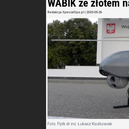
WABIK ze złotem n
Redakcja SpecialOps.pl
|
2025-05-26
Foto. Ppłk dr inż. Łukasz Kiszkowiak