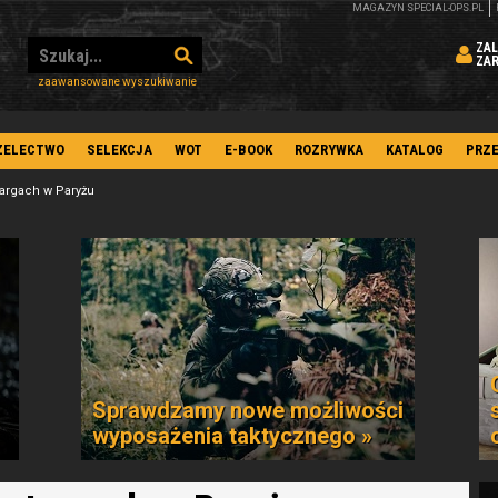
MAGAZYN SPECIAL-OPS.PL
ZAL
ZA
zaawansowane wyszukiwanie
ZELECTWO
SELEKCJA
WOT
E-BOOK
ROZRYWKA
KATALOG
PRZ
targach w Paryżu
Sprawdzamy nowe możliwości
wyposażenia taktycznego »