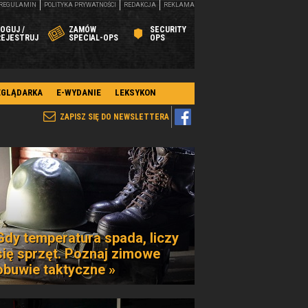
REGULAMIN
POLITYKA PRYWATNOŚCI
REDAKCJA
REKLAMA
OGUJ /
ZAMÓW
SECURITY
REJESTRUJ
SPECIAL-OPS
OPS
EGLĄDARKA
E-WYDANIE
LEKSYKON
ZAPISZ SIĘ DO NEWSLETTERA
Gdy temperatura spada, liczy
się sprzęt. Poznaj zimowe
obuwie taktyczne »