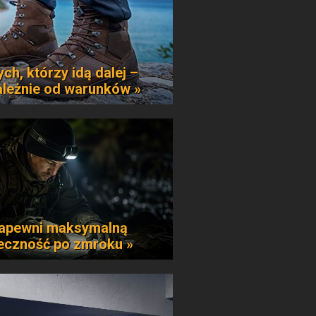
ych, którzy idą dalej –
ależnie od warunków »
apewni maksymalną
eczność po zmroku »