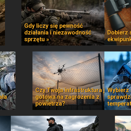
Gdy liczy się pewność
działania i niezawodność
Dobierz 
sprzętu »
ekwipun
Czy Twoja infrastruktura jest
Wybierz 
ała
gotowa na zagrożenia z
sprawdzi
powietrza?
temperat