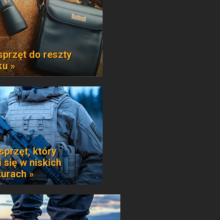
sprzęt do reszty
ku »
sprzęt, który
 się w niskich
urach »