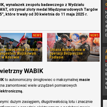
IK, wynalazek zespołu badawczego z Wydziału
a WAT, otrzymał złoty medal Międzynarodowych Targów
N
N
, które trwały od 30 kwietnia do 11 maja 2025 r.
o
P
D
NEWS
NEWS
na dowodzenia Polskim
Zmiana dowodzenia w
tyngentem Wojskowym
operacji Bezpieczne
 w Kosowie
Podlasie
N
D
wietrzny WABIK
B
u
IK
to autonomiczny śmigłowiec o maksymalnej
masie
d
żna zamontować wiele urządzeń pomiarowych
M
lektroniczną.
nnymi: dużym zasięgiem, długotrwałością lotu i znacznie