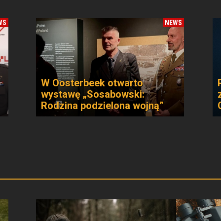
WS
NEWS
W Oosterbeek otwarto
wystawę „Sosabowski:
Rodzina podzielona wojną”