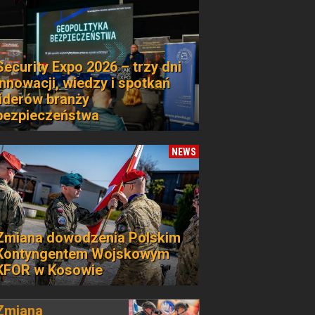
Security Expo 2026 – trzy dni
innowacji, wiedzy i spotkań
liderów branży
bezpieczeństwa
NEWS
Zmiana dowodzenia Polskim
Kontyngentem Wojskowym
KFOR w Kosowie
Zmiana