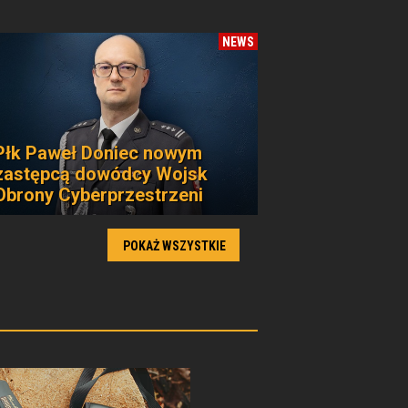
NEWS
Płk Paweł Doniec nowym
zastępcą dowódcy Wojsk
Obrony Cyberprzestrzeni
POKAŻ WSZYSTKIE