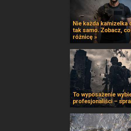
Nie każda kamizelka 
tak samo. Zobacz, co
różnicę »
To wyposażenie wybie
profesjonaliści – spr