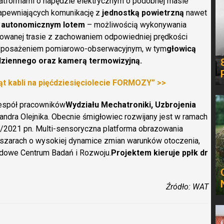
atformami o napędzie elektrycznym o podobnej masie
apewniających komunikację z
jednostką powietrzną
nawet
,
autonomicznym lotem
– możliwością wykonywania
iowanej trasie z zachowaniem odpowiedniej prędkości
wyposażeniem pomiarowo-obserwacyjnym, w tym
głowicą
 dziennego oraz kamerą termowizyjną.
ąt kabli na pięćdziesięciolecie FORMOZY” >>
espół pracowników
Wydziału Mechatroniki, Uzbrojenia
andra Olejnika. Obecnie śmigłowiec rozwijany jest w ramach
2021 pn. Multi-sensoryczna platforma obrazowania
bszarach o wysokiej dynamice zmian warunków otoczenia,
odowe Centrum Badań i Rozwoju.
Projektem kieruje ppłk dr
Źródło: WAT