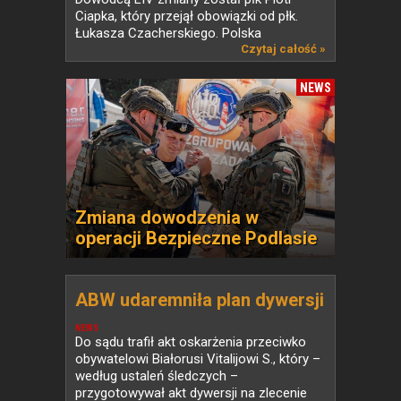
Ciapka, który przejął obowiązki od płk.
Łukasza Czacherskiego. Polska
od ponad...
Czytaj całość »
NEWS
Zmiana dowodzenia w
operacji Bezpieczne Podlasie
ABW udaremniła plan dywersji
NEWS
Do sądu trafił akt oskarżenia przeciwko
obywatelowi Białorusi Vitalijowi S., który –
według ustaleń śledczych –
przygotowywał akt dywersji na zlecenie