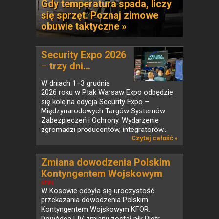
Gdy temperatura spada, liczy
się sprzęt. Poznaj zimowe
obuwie taktyczne »
Security Expo 2026
– trzy dni...
W dniach 1–3 grudnia
2026 roku w Ptak Warsaw Expo odbędzie
się kolejna edycja Security Expo –
Międzynarodowych Targów Systemów
Zabezpieczeń i Ochrony. Wydarzenie
zgromadzi producentów, integratorów...
Czytaj całość »
Zmiana dowodzenia Polskim
Kontyngentem Wojskowym
KFOR w Kosowie
NEWS
W Kosowie odbyła się uroczystość
przekazania dowodzenia Polskim
Kontyngentem Wojskowym KFOR.
Dowódcą LIV zmiany został płk Piotr