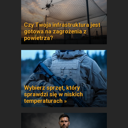
Czy Twoja infrastruktura jest
gotowa na zagrożenia z
powietrza?
Wybierz sprzęt, który
sprawdzi się w niskich
temperaturach »