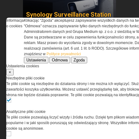
Synology Surveillance Station
w ochronie obiektów
Informacja
Klikacjąc "Zgoda" akceptujesz zapisywanie wszystkich danych na tw
o cookies
"Odmowa" oznacza zapisywanie tylko danych niezbędnych do funkcj
strategicznych
Administratorem danych jest Grupa Medium sp. z o.o. z siedzibą w 
Dane są przetwarzane w celu zapewnienia funkcjonalności strony, a
reklam. Masz prawo do wycofania zgody w dowolnym momencie. Da
realizxacji zamówienia (art. 6 ust. 1 lit. b RODO). Szczegółowe inf
NAJNOWSZE PRODUKTY I
znajdziesz w
Polityce prywatności
TECHNOLOGIE
Ustawienia
Odmowa
Zgoda
Ustawienia cookies
×
Niezbędne pliki cookie
Te pliki cookie są niezbędne do działania strony i nie można ich wyłączyć. Słu
zawartości koszyka użytkownika. Możesz ustawić przeglądarkę tak, aby blokował
strona nie będzie działała poprawnie. Te pliki cookie pozwalają na identyfika
Retraktory Gear Keeper –
dlaczego coraz częściej
Analityczne pliki cookie
zastępują klasyczne smycze
Te pliki cookie pozwalają liczyć wizyty i źródła ruchu. Dzięki tym plikom wiadom
taktyczne?
popularne i w jaki sposób poruszają się odwiedzający stronę. Wszystkie inform
cookie są anonimowe.