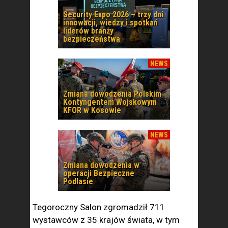
Security Expo 2026 – trzy dni
innowacji, wiedzy i spotkań
liderów branży
bezpieczeństwa
NEWS
Zmiana dowodzenia Polskim
Kontyngentem Wojskowym
KFOR w Kosowie
NEWS
Zmiana dowodzenia w
operacji Bezpieczne
Podlasie
Tegoroczny Salon zgromadził 711
wystawców z 35 krajów świata, w tym