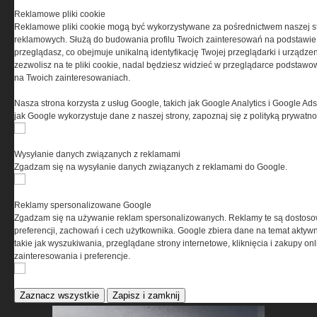
Reklamowe pliki cookie
Reklamowe pliki cookie mogą być wykorzystywane za pośrednictwem naszej s
reklamowych. Służą do budowania profilu Twoich zainteresowań na podstawie i
przeglądasz, co obejmuje unikalną identyfikację Twojej przeglądarki i urządze
zezwolisz na te pliki cookie, nadal będziesz widzieć w przeglądarce podstawow
Przechowywanie broni po
na Twoich zainteresowaniach.
uzyskaniu pozwolenia – co
mówi prawo i jak wybrać
Nasza strona korzysta z usług Google, takich jak Google Analytics i Google Ads
jak Google wykorzystuje dane z naszej strony, zapoznaj się z polityką prywatn
właściwy sprzęt
Wysyłanie danych związanych z reklamami
Zgadzam się na wysyłanie danych związanych z reklamami do Google.
Reklamy spersonalizowane Google
Zgadzam się na używanie reklam spersonalizowanych. Reklamy te są dostos
preferencji, zachowań i cech użytkownika. Google zbiera dane na temat aktywn
takie jak wyszukiwania, przeglądane strony internetowe, kliknięcia i zakupy onl
zainteresowania i preferencje.
Test obuwia taktycznego
BOSP Taras Low
Zaznacz wszystkie
Zapisz i zamknij