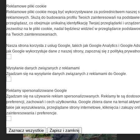
Reklamowe pliki cookie
Retraktory Gear Keeper –
Reklamowe pliki cookie mogą być wykorzystywane za pośrednictwem naszej s
dlaczego coraz częściej
reklamowych. Służą do budowania profilu Twoich zainteresowań na podstawie i
zastępują klasyczne smycze
przeglądasz, co obejmuje unikalną identyfikację Twojej przeglądarki i urządze
zezwolisz na te pliki cookie, nadal będziesz widzieć w przeglądarce podstawow
taktyczne?
na Twoich zainteresowaniach.
Nasza strona korzysta z usług Google, takich jak Google Analytics i Google Ads
jak Google wykorzystuje dane z naszej strony, zapoznaj się z polityką prywatn
Wysyłanie danych związanych z reklamami
Zgadzam się na wysyłanie danych związanych z reklamami do Google.
Przechowywanie broni po
uzyskaniu pozwolenia – co
Reklamy spersonalizowane Google
mówi prawo i jak wybrać
Zgadzam się na używanie reklam spersonalizowanych. Reklamy te są dostos
właściwy sprzęt
preferencji, zachowań i cech użytkownika. Google zbiera dane na temat aktywn
takie jak wyszukiwania, przeglądane strony internetowe, kliknięcia i zakupy onl
zainteresowania i preferencje.
Zaznacz wszystkie
Zapisz i zamknij