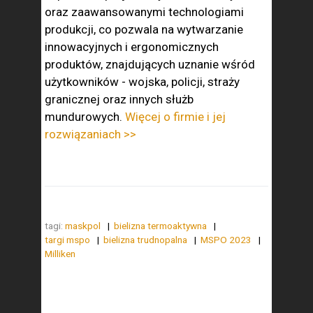
oraz zaawansowanymi technologiami
produkcji, co pozwala na wytwarzanie
innowacyjnych i ergonomicznych
produktów, znajdujących uznanie wśród
użytkowników - wojska, policji, straży
granicznej oraz innych służb
mundurowych.
Więcej o firmie i jej
rozwiązaniach >>
tagi:
maskpol
bielizna termoaktywna
targi mspo
bielizna trudnopalna
MSPO 2023
Milliken