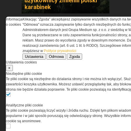
użytkownicy zmienili polski
karabinek
Informacja
Klikacjąc "Zgoda" akceptujesz zapisywanie wszystkich danych na tw
o cookies
"Odmowa" oznacza zapisywanie tylko danych niezbędnych do funkcj
Administratorem danych jest Grupa Medium sp. z o.o. z siedzibą w 
Dane są przetwarzane w celu zapewnienia funkcjonalności strony, a
reklam. Masz prawo do wycofania zgody w dowolnym momencie. Da
realizxacji zamówienia (art. 6 ust. 1 lit. b RODO). Szczegółowe inf
znajdziesz w
Polityce prywatności
Synology Surveillance Station
Ustawienia
Odmowa
Zgoda
Ustawienia cookies
w ochronie obiektów
×
strategicznych
Niezbędne pliki cookie
Te pliki cookie są niezbędne do działania strony i nie można ich wyłączyć. Słu
zawartości koszyka użytkownika. Możesz ustawić przeglądarkę tak, aby blokował
strona nie będzie działała poprawnie. Te pliki cookie pozwalają na identyfika
NAJNOWSZE PRODUKTY I
TECHNOLOGIE
Analityczne pliki cookie
Te pliki cookie pozwalają liczyć wizyty i źródła ruchu. Dzięki tym plikom wiadom
popularne i w jaki sposób poruszają się odwiedzający stronę. Wszystkie inform
cookie są anonimowe.