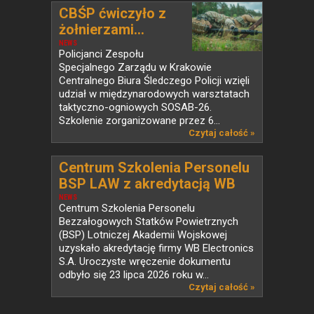
CBŚP ćwiczyło z
żołnierzami...
NEWS
Policjanci Zespołu
Specjalnego Zarządu w Krakowie
Centralnego Biura Śledczego Policji wzięli
udział w międzynarodowych warsztatach
taktyczno-ogniowych SOSAB-26.
Szkolenie zorganizowane przez 6...
Czytaj całość »
Centrum Szkolenia Personelu
BSP LAW z akredytacją WB
Electronics
NEWS
Centrum Szkolenia Personelu
Bezzałogowych Statków Powietrznych
(BSP) Lotniczej Akademii Wojskowej
uzyskało akredytację firmy WB Electronics
S.A. Uroczyste wręczenie dokumentu
odbyło się 23 lipca 2026 roku w...
Czytaj całość »