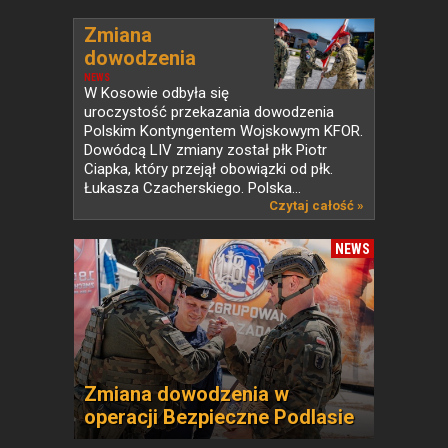
Zmiana
dowodzenia
Polskim...
NEWS
W Kosowie odbyła się
uroczystość przekazania dowodzenia
Polskim Kontyngentem Wojskowym KFOR.
Dowódcą LIV zmiany został płk Piotr
Ciapka, który przejął obowiązki od płk.
Łukasza Czacherskiego. Polska...
Czytaj całość »
NEWS
Zmiana dowodzenia w
operacji Bezpieczne Podlasie