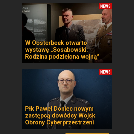
NEWS
W Oosterbeek otwarto
wystawę „Sosabowski:
Rodzina podzielona wojną”
NEWS
Płk Paweł Doniec nowym
zastępcą dowódcy Wojsk
Obrony Cyberprzestrzeni