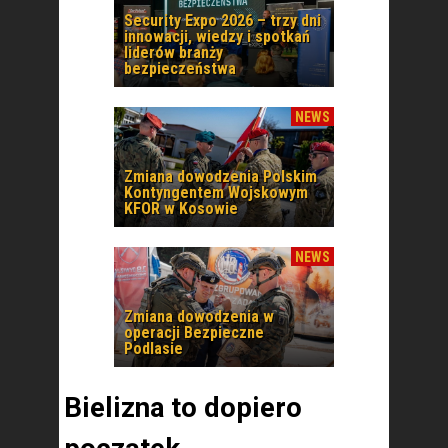
Security Expo 2026 – trzy dni
innowacji, wiedzy i spotkań
liderów branży
bezpieczeństwa
NEWS
Zmiana dowodzenia Polskim
Kontyngentem Wojskowym
KFOR w Kosowie
NEWS
Zmiana dowodzenia w
operacji Bezpieczne
Podlasie
Bielizna to dopiero