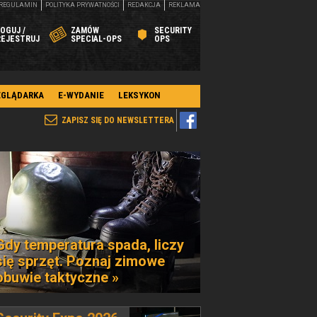
REGULAMIN
POLITYKA PRYWATNOŚCI
REDAKCJA
REKLAMA
OGUJ /
ZAMÓW
SECURITY
REJESTRUJ
SPECIAL-OPS
OPS
EGLĄDARKA
E-WYDANIE
LEKSYKON
ZAPISZ SIĘ DO NEWSLETTERA
Gdy temperatura spada, liczy
się sprzęt. Poznaj zimowe
obuwie taktyczne »