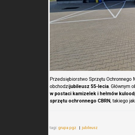
Przedsiębiorstwo Sprzętu Ochronnego Ma
obchodzi
jubileusz 55-lecia
. Głównym o
w postaci kamizelek i hełmów kuloo
sprzętu ochronnego CBRN
, takiego j
tagi:
grupa pgz
jubileusz