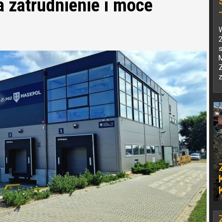
zatrudnienie i moce
s
z