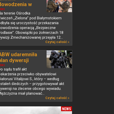
dowodzenia w
operacji...
EWS
a terenie Ośrodka
Ćwiczeń „Zielona” pod Białymstokiem
dbyła się uroczystość przekazania
dowodzenia operacją „Bezpieczne
odlasie”. Obowiązki po żołnierzach 18
ywizji Zmechanizowanej przejęła 12...
Czytaj całość »
ABW udaremniła
plan dywersji
EWS
o sądu trafił akt
oskarżenia przeciwko obywatelowi
iałorusi Vitalijowi S., który – według
staleń śledczych – przygotowywał akt
ywersji na zlecenie obcego wywiadu.
ężczyzna miał planować...
Czytaj całość »
NEWS