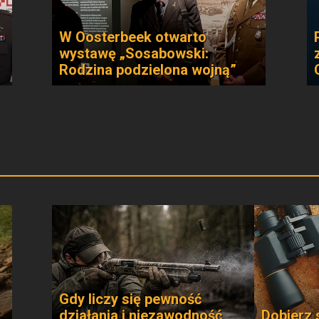
W Oosterbeek otwarto
wystawę „Sosabowski:
Rodzina podzielona wojną”
Gdy liczy się pewność
działania i niezawodność
Dobierz 