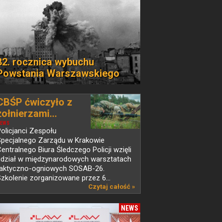
82. rocznica wybuchu
Powstania Warszawskiego
CBŚP ćwiczyło z
żołnierzami...
EWS
olicjanci Zespołu
Specjalnego Zarządu w Krakowie
entralnego Biura Śledczego Policji wzięli
udział w międzynarodowych warsztatach
taktyczno-ogniowych SOSAB-26.
zkolenie zorganizowane przez 6...
Czytaj całość »
NEWS