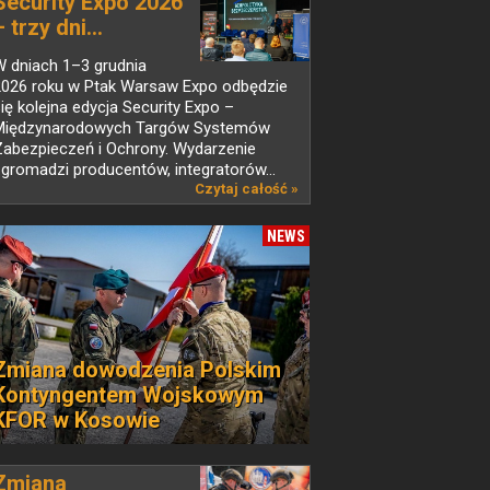
Security Expo 2026
– trzy dni...
W dniach 1–3 grudnia
2026 roku w Ptak Warsaw Expo odbędzie
ię kolejna edycja Security Expo –
Międzynarodowych Targów Systemów
Zabezpieczeń i Ochrony. Wydarzenie
gromadzi producentów, integratorów...
Czytaj całość »
NEWS
Zmiana dowodzenia Polskim
Kontyngentem Wojskowym
KFOR w Kosowie
Zmiana