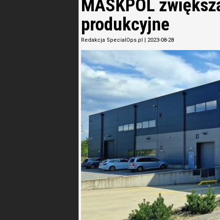
MASKPOL zwiększa 
produkcyjne
Redakcja SpecialOps.pl
|
2023-08-28