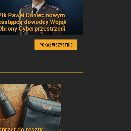
Płk Paweł Doniec nowym
zastępcą dowódcy Wojsk
Obrony Cyberprzestrzeni
POKAŻ WSZYSTKIE
sprzęt do reszty