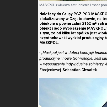
MASKPOL zwiększa zatrudnienie i moce pro
Należący do Grupy PGZ PSO MASKPOL 
zlokalizowany w Częstochowie, na t
obiekcie o powierzchni 2162 m² zatr
obiekt i jego wyposażenie MASKPOL 
z tym, że od kilku lat spółka jest w
częstochowski wydział produkcyjny 
MASKPOL.
- „Maskpol jest w dobrej kondycji finan
produkcyjne i nowe technologie. Jest kl
w wyposażenie indywidualne żołnierzy W
Zbrojeniowej,
Sebastian Chwałek
.