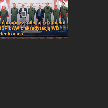
Centrum Szkolenia Personelu
BSP LAW z akredytacją WB
Electronics