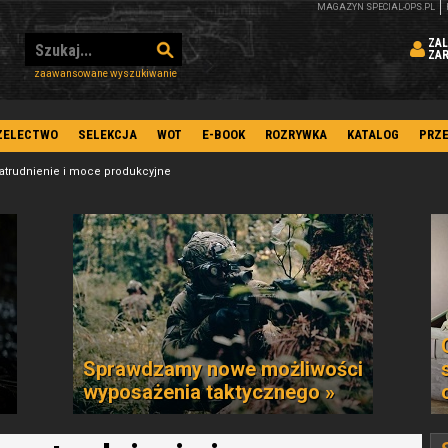
MAGAZYN SPECIAL-OPS.PL
ZAL
ZA
zaawansowane wyszukiwanie
ZELECTWO
SELEKCJA
WOT
E-BOOK
ROZRYWKA
KATALOG
PRZ
trudnienie i moce produkcyjne
Sprawdzamy nowe możliwości
wyposażenia taktycznego »