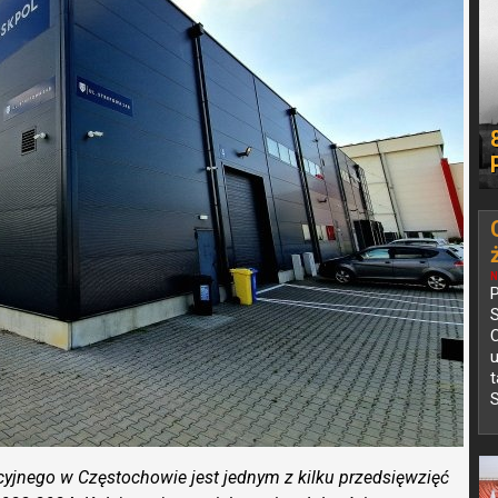
N
P
C
S
yjnego w Częstochowie jest jednym z kilku przedsięwzięć