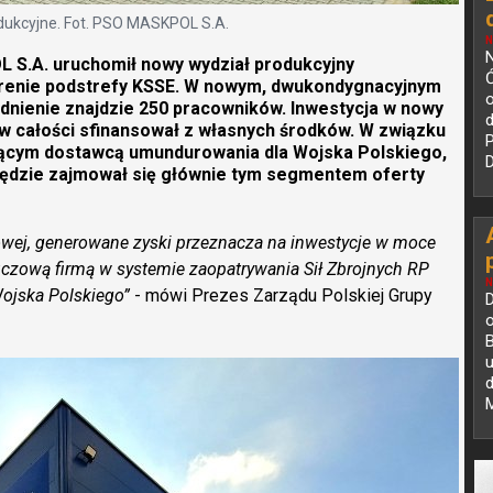
dukcyjne. Fot. PSO MASKPOL S.A.
N
N
S.A. uruchomił nowy wydział produkcyjny
erenie podstrefy KSSE. W nowym, dwukondygnacyjnym
o
udnienie znajdzie 250 pracowników. Inwestycja w nowy
w całości sfinansował z własnych środków. W związku
P
iodącym dostawcą umundurowania dla Wojska Polskiego,
D
będzie zajmował się głównie tym segmentem oferty
sowej, generowane zyski przeznacza na inwestycje w moce
uczową firmą w systemie zaopatrywania Sił Zbrojnych RP
N
ojska Polskiego”
- mówi Prezes Zarządu Polskiej Grupy
D
B
u
d
M