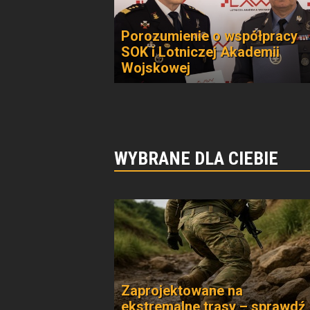
Porozumienie o współpracy
SOK i Lotniczej Akademii
Wojskowej
WYBRANE DLA CIEBIE
Zaprojektowane na
ekstremalne trasy – sprawdź