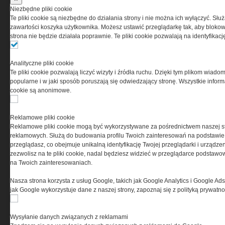
przez Grupa MEDIUM Spółka z ograniczoną
Niezbędne pliki cookie
odpowiedzialnością Spółka komandytowa, nr KRS:
Te pliki cookie są niezbędne do działania strony i nie można ich wyłączyć. Słu
0000537655, NIP 1132860378, REGON 146393437
zawartości koszyka użytkownika. Możesz ustawić przeglądarkę tak, aby blokował
(zwana dalej Grupa MEDIUM) w postaci Regulaminu.
strona nie będzie działała poprawnie. Te pliki cookie pozwalają na identyfika
Przeczytaj regulamin
Analityczne pliki cookie
Te pliki cookie pozwalają liczyć wizyty i źródła ruchu. Dzięki tym plikom wiadom
popularne i w jaki sposób poruszają się odwiedzający stronę. Wszystkie inform
cookie są anonimowe.
PRYWATNOŚĆ
Reklamowe pliki cookie
Reklamowe pliki cookie mogą być wykorzystywane za pośrednictwem naszej s
Ta witryna wykorzystuje pliki cookies do przechowywania
reklamowych. Służą do budowania profilu Twoich zainteresowań na podstawie i
informacji na Twoim komputerze. Pliki cookies stosujemy
przeglądasz, co obejmuje unikalną identyfikację Twojej przeglądarki i urządze
w celu świadczenia usług na najwyższym poziomie,
zezwolisz na te pliki cookie, nadal będziesz widzieć w przeglądarce podstawow
w tym w sposób dostosowany do indywidualnych potrzeb.
na Twoich zainteresowaniach.
Korzystanie z witryny bez zmiany ustawień dotyczących
cookies oznacza, że będą one zamieszczane w Twoim
Nasza strona korzysta z usług Google, takich jak Google Analytics i Google Ads
urządzeniu końcowym. W każdym momencie możesz
jak Google wykorzystuje dane z naszej strony, zapoznaj się z polityką prywatn
dokonać zmiany ustawień przeglądarki dotyczących
cookies. Nim Państwo zaczną korzystać z naszego
serwisu prosimy o zapoznanie się z naszą
polityką
Wysyłanie danych związanych z reklamami
prywatności
oraz
informacją o cookies
.