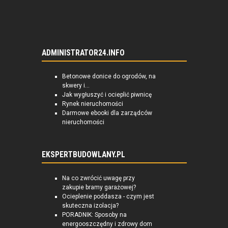
ADMINISTRATOR24.INFO
Betonowe donice do ogrodów, na
skwery i...
Jak wygłuszyć i ocieplić piwnicę
Rynek nieruchomości
Darmowe ebooki dla zarządców
nieruchomości
EKSPERTBUDOWLANY.PL
Na co zwrócić uwagę przy
zakupie bramy garażowej?
Ocieplenie poddasza - czym jest
skuteczna izolacja?
PORADNIK: Sposoby na
energooszczędny i zdrowy dom