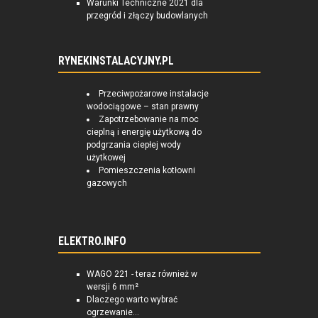
Warunki Techniczne 2021 dla
przegród i złączy budowlanych
RYNEKINSTALACYJNY.PL
Przeciwpożarowe instalacje
wodociągowe – stan prawny
Zapotrzebowanie na moc
cieplną i energię użytkową do
podgrzania ciepłej wody
użytkowej
Pomieszczenia kotłowni
gazowych
ELEKTRO.INFO
WAGO 221 - teraz również w
wersji 6 mm²
Dlaczego warto wybrać
ogrzewanie...