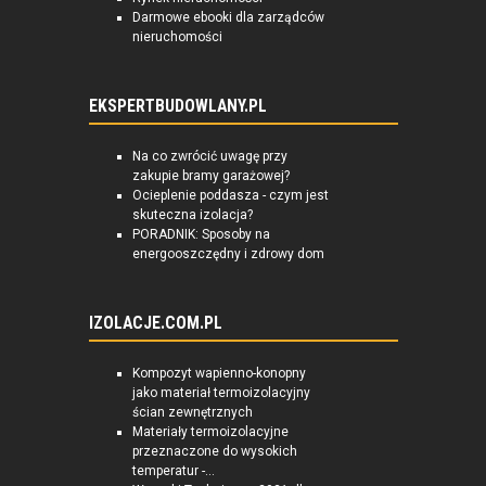
Darmowe ebooki dla zarządców
nieruchomości
EKSPERTBUDOWLANY.PL
Na co zwrócić uwagę przy
zakupie bramy garażowej?
Ocieplenie poddasza - czym jest
skuteczna izolacja?
PORADNIK: Sposoby na
energooszczędny i zdrowy dom
IZOLACJE.COM.PL
Kompozyt wapienno-konopny
jako materiał termoizolacyjny
ścian zewnętrznych
Materiały termoizolacyjne
przeznaczone do wysokich
temperatur -...