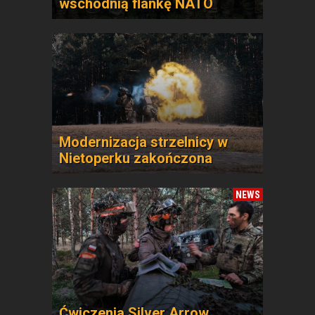
wschodnią flankę NATO
Modernizacja strzelnicy w
Nietoperku zakończona
NEWS
Ćwiczenia Silver Arrow