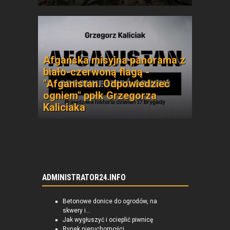
Afgańska misyjna panorama z
biało-czerwoną flagą -
"Afganistan. Odpowiedzieć
ogniem" ppłk Grzegorza
Kaliciaka
ADMINISTRATOR24.INFO
Betonowe donice do ogrodów, na
skwery i...
Jak wygłuszyć i ocieplić piwnicę
Rynek nieruchomości