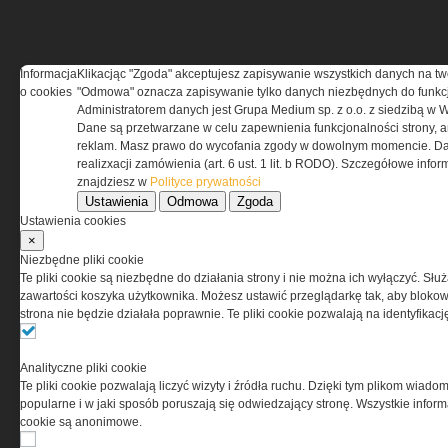
Informacja
Klikacjąc "Zgoda" akceptujesz zapisywanie wszystkich danych na tw
REGULAMIN
o cookies
"Odmowa" oznacza zapisywanie tylko danych niezbędnych do funkcj
Administratorem danych jest Grupa Medium sp. z o.o. z siedzibą w 
Dane są przetwarzane w celu zapewnienia funkcjonalności strony, a
Regulamin określa zasady korzystania z portalu
reklam. Masz prawo do wycofania zgody w dowolnym momencie. Da
www.special-ops.pl
realizxacji zamówienia (art. 6 ust. 1 lit. b RODO). Szczegółowe inf
znajdziesz w
Polityce prywatności
Ustawienia
Odmowa
Zgoda
Korzystanie z portalu jest równoznaczne
Ustawienia cookies
z zaakceptowaniem warunków ustanowionych
×
przez Grupa MEDIUM Spółka z ograniczoną
Niezbędne pliki cookie
odpowiedzialnością Spółka komandytowa, nr KRS:
Te pliki cookie są niezbędne do działania strony i nie można ich wyłączyć. Słu
0000537655, NIP 1132860378, REGON 146393437
zawartości koszyka użytkownika. Możesz ustawić przeglądarkę tak, aby blokował
(zwana dalej Grupa MEDIUM) w postaci Regulaminu.
strona nie będzie działała poprawnie. Te pliki cookie pozwalają na identyfika
Przeczytaj regulamin
Analityczne pliki cookie
Te pliki cookie pozwalają liczyć wizyty i źródła ruchu. Dzięki tym plikom wiadom
popularne i w jaki sposób poruszają się odwiedzający stronę. Wszystkie inform
cookie są anonimowe.