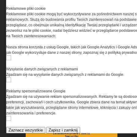
PRYWATNOŚĆ
Reklamowe pliki cookie
Reklamowe pliki cookie mogą być wykorzystywane za pośrednictwem naszej s
Ta witryna wykorzystuje pliki cookies do przechowywania
reklamowych. Służą do budowania profilu Twoich zainteresowań na podstawie i
informacji na Twoim komputerze. Pliki cookies stosujemy
przeglądasz, co obejmuje unikalną identyfikację Twojej przeglądarki i urządze
w celu świadczenia usług na najwyższym poziomie,
zezwolisz na te pliki cookie, nadal będziesz widzieć w przeglądarce podstawow
w tym w sposób dostosowany do indywidualnych potrzeb.
na Twoich zainteresowaniach.
Korzystanie z witryny bez zmiany ustawień dotyczących
cookies oznacza, że będą one zamieszczane w Twoim
Nasza strona korzysta z usług Google, takich jak Google Analytics i Google Ads
urządzeniu końcowym. W każdym momencie możesz
jak Google wykorzystuje dane z naszej strony, zapoznaj się z polityką prywatn
dokonać zmiany ustawień przeglądarki dotyczących
cookies. Nim Państwo zaczną korzystać z naszego
serwisu prosimy o zapoznanie się z naszą
polityką
Wysyłanie danych związanych z reklamami
prywatności
oraz
informacją o cookies
.
Zgadzam się na wysyłanie danych związanych z reklamami do Google.
Reklamy spersonalizowane Google
Zgadzam się na używanie reklam spersonalizowanych. Reklamy te są dostos
preferencji, zachowań i cech użytkownika. Google zbiera dane na temat aktywn
takie jak wyszukiwania, przeglądane strony internetowe, kliknięcia i zakupy onl
zainteresowania i preferencje.
Copyright © 2004-2019 Grupa MEDIUM Spółka z ograniczoną odpowiedzialnością
Spółka komandytowa, nr KRS: 0000537655. Wszelkie prawa, w tym Autora,
Wydawcy i Producenta bazy danych zastrzeżone. Jakiekolwiek dalsze
rozpowszechnianie artykułów zabronione. Korzystanie z serwisu i
Zaznacz wszystkie
Zapisz i zamknij
zamieszczonych w nim utworów i danych wyłącznie na zasadach określonych w
Zasadach korzystania z serwisu.
Special-Ops