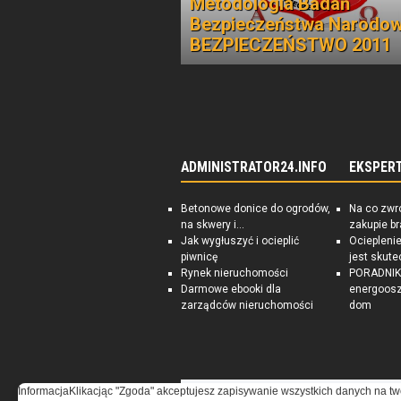
Metodologia Badań
Bezpieczeństwa Narodo
BEZPIECZEŃSTWO 2011
ADMINISTRATOR24.INFO
EKSPER
Betonowe donice do ogrodów,
Na co zwr
na skwery i...
zakupie b
Jak wygłuszyć i ocieplić
Ociepleni
piwnicę
jest skute
Rynek nieruchomości
PORADNIK:
Darmowe ebooki dla
energoosz
zarządców nieruchomości
dom
Informacja
Klikacjąc "Zgoda" akceptujesz zapisywanie wszystkich danych na tw