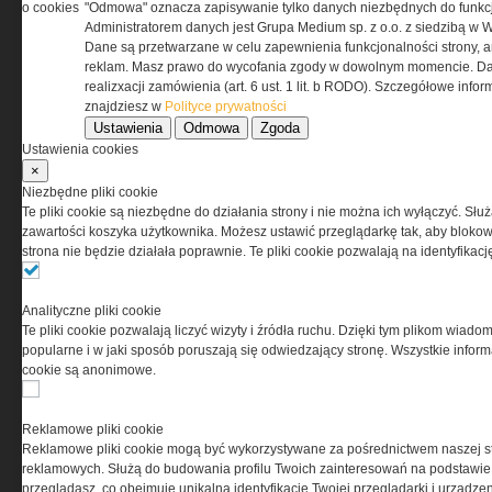
o cookies
"Odmowa" oznacza zapisywanie tylko danych niezbędnych do funkcj
Administratorem danych jest Grupa Medium sp. z o.o. z siedzibą w 
Dane są przetwarzane w celu zapewnienia funkcjonalności strony, a
reklam. Masz prawo do wycofania zgody w dowolnym momencie. Da
realizxacji zamówienia (art. 6 ust. 1 lit. b RODO). Szczegółowe inf
znajdziesz w
Polityce prywatności
Ustawienia
Odmowa
Zgoda
Ustawienia cookies
×
O NAS
Niezbędne pliki cookie
Te pliki cookie są niezbędne do działania strony i nie można ich wyłączyć. Słu
zawartości koszyka użytkownika. Możesz ustawić przeglądarkę tak, aby blokował
Codzienne źródło informacji o taktyce, s
strona nie będzie działała poprawnie. Te pliki cookie pozwalają na identyfika
misjach bojowych, uzbrojeniu, umundur
i wyposażeniu jednostek specjalnych w k
i na świecie.
Analityczne pliki cookie
Te pliki cookie pozwalają liczyć wizyty i źródła ruchu. Dzięki tym plikom wiadom
popularne i w jaki sposób poruszają się odwiedzający stronę. Wszystkie inform
cookie są anonimowe.
Reklamowe pliki cookie
Reklamowe pliki cookie mogą być wykorzystywane za pośrednictwem naszej s
reklamowych. Służą do budowania profilu Twoich zainteresowań na podstawie i
przeglądasz, co obejmuje unikalną identyfikację Twojej przeglądarki i urządze