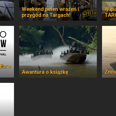
Weekend pełen wrażeń i
W pi
przygód na Targach!
TAR
 Euro
Awantura o książkę
Znó