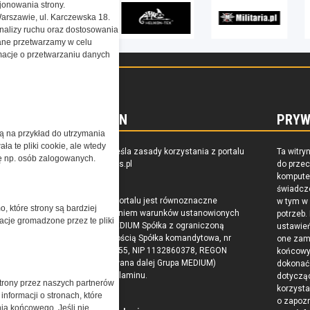
onowania strony.
Warszawie, ul. Karczewska 18.
nalizy ruchu oraz dostosowania
ne przetwarzamy w celu
ormacje o przetwarzaniu danych
REGULAMIN
PRYW
żą na przykład do utrzymania
a te pliki cookie, ale wtedy
zkoleniu,
Regulamin określa zasady korzystania z portalu
Ta witry
cję np. osób zalogowanych.
owaniu
www.special-ops.pl
do prze
raju
komputer
świadcz
Korzystanie z portalu jest równoznaczne
w tym w
o, które strony są bardziej
z zaakceptowaniem warunków ustanowionych
potrzeb.
acje gromadzone przez te pliki
przez Grupa MEDIUM Spółka z ograniczoną
ustawie
odpowiedzialnością Spółka komandytowa, nr
one zam
KRS: 0000537655, NIP 1132860378, REGON
końcow
146393437 (zwana dalej Grupa MEDIUM)
dokonać 
w postaci Regulaminu.
dotyczą
trony przez naszych partnerów
korzysta
nformacji o stronach, które
o zapoz
nia końcowego. Jeśli nie