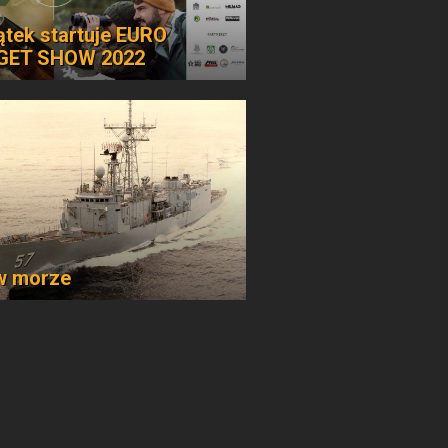
ątek startuje EURO
GET SHOW 2022
w morze