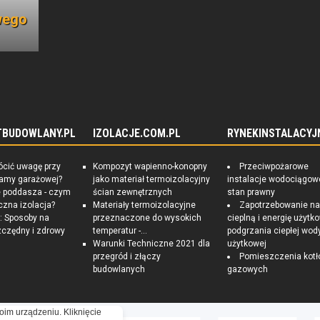
wego
TBUDOWLANY.PL
IZOLACJE.COM.PL
RYNEKINSTALACYJ
ócić uwagę przy
Kompozyt wapienno-konopny
Przeciwpożarowe
ramy garażowej?
jako materiał termoizolacyjny
instalacje wodociągow
e poddasza - czym
ścian zewnętrznych
stan prawny
czna izolacja?
Materiały termoizolacyjne
Zapotrzebowanie n
 Sposoby na
przeznaczone do wysokich
cieplną i energię użytk
czędny i zdrowy
temperatur -...
podgrzania ciepłej wod
Warunki Techniczne 2021 dla
użytkowej
przegród i złączy
Pomieszczenia kotł
budowlanych
gazowych
oim urządzeniu. Kliknięcie