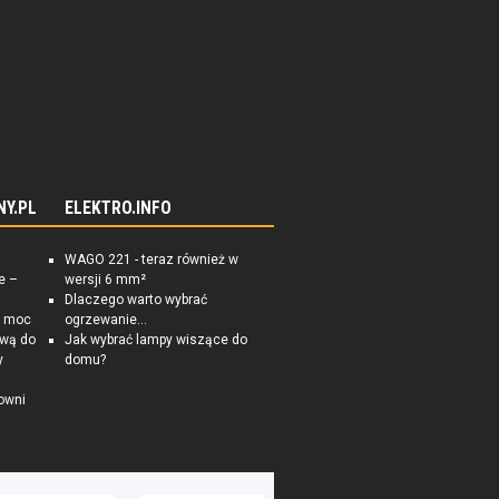
NY.PL
ELEKTRO.INFO
WAGO 221 - teraz również w
e –
wersji 6 mm²
Dlaczego warto wybrać
a moc
ogrzewanie...
ową do
Jak wybrać lampy wiszące do
y
domu?
owni