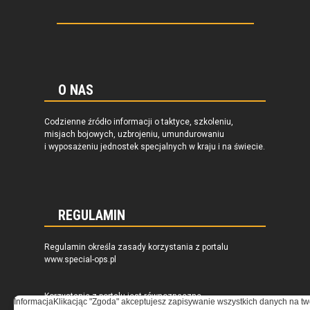
O NAS
Codzienne źródło informacji o taktyce, szkoleniu,
misjach bojowych, uzbrojeniu, umundurowaniu
i wyposażeniu jednostek specjalnych w kraju i na świecie.
REGULAMIN
Regulamin określa zasady korzystania z portalu
www.special-ops.pl
Korzystanie z portalu jest równoznaczne
Informacja
Klikacjąc "Zgoda" akceptujesz zapisywanie wszystkich danych na tw
z zaakceptowaniem warunków ustanowionych