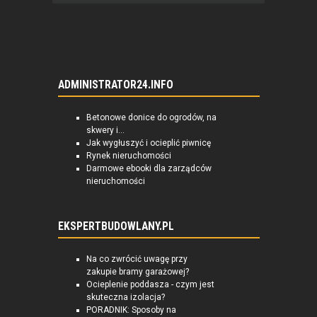
ADMINISTRATOR24.INFO
Betonowe donice do ogrodów, na
skwery i...
Jak wygłuszyć i ocieplić piwnicę
Rynek nieruchomości
Darmowe ebooki dla zarządców
nieruchomości
EKSPERTBUDOWLANY.PL
Na co zwrócić uwagę przy
zakupie bramy garażowej?
Ocieplenie poddasza - czym jest
skuteczna izolacja?
PORADNIK: Sposoby na