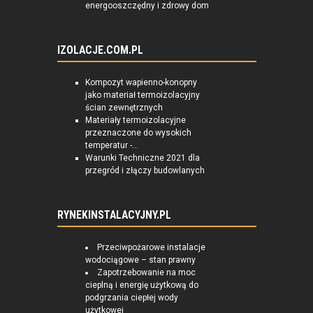
energooszczędny i zdrowy dom
IZOLACJE.COM.PL
Kompozyt wapienno-konopny
jako materiał termoizolacyjny
ścian zewnętrznych
Materiały termoizolacyjne
przeznaczone do wysokich
temperatur -...
Warunki Techniczne 2021 dla
przegród i złączy budowlanych
RYNEKINSTALACYJNY.PL
Przeciwpożarowe instalacje
wodociągowe – stan prawny
Zapotrzebowanie na moc
cieplną i energię użytkową do
podgrzania ciepłej wody
użytkowej