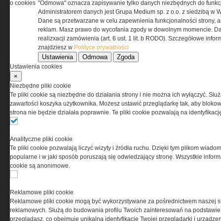
o cookies
"Odmowa" oznacza zapisywanie tylko danych niezbędnych do funkcj
przez Grupa MEDIUM Spółka z ograniczoną
Administratorem danych jest Grupa Medium sp. z o.o. z siedzibą w 
odpowiedzialnością Spółka komandytowa, nr KRS:
Dane są przetwarzane w celu zapewnienia funkcjonalności strony, a
0000537655, NIP 1132860378, REGON 146393437
reklam. Masz prawo do wycofania zgody w dowolnym momencie. Da
(zwana dalej Grupa MEDIUM) w postaci Regulaminu.
realizxacji zamówienia (art. 6 ust. 1 lit. b RODO). Szczegółowe inf
znajdziesz w
Polityce prywatności
Ustawienia
Odmowa
Zgoda
Przeczytaj regulamin
Ustawienia cookies
×
Niezbędne pliki cookie
Te pliki cookie są niezbędne do działania strony i nie można ich wyłączyć. Słu
zawartości koszyka użytkownika. Możesz ustawić przeglądarkę tak, aby blokował
PRYWATNOŚĆ
strona nie będzie działała poprawnie. Te pliki cookie pozwalają na identyfika
Ta witryna wykorzystuje pliki cookies do przechowywania
Analityczne pliki cookie
informacji na Twoim komputerze. Pliki cookies stosujemy
Te pliki cookie pozwalają liczyć wizyty i źródła ruchu. Dzięki tym plikom wiadom
w celu świadczenia usług na najwyższym poziomie,
popularne i w jaki sposób poruszają się odwiedzający stronę. Wszystkie inform
w tym w sposób dostosowany do indywidualnych potrzeb.
cookie są anonimowe.
Korzystanie z witryny bez zmiany ustawień dotyczących
cookies oznacza, że będą one zamieszczane w Twoim
urządzeniu końcowym. W każdym momencie możesz
Reklamowe pliki cookie
dokonać zmiany ustawień przeglądarki dotyczących
Reklamowe pliki cookie mogą być wykorzystywane za pośrednictwem naszej s
cookies. Nim Państwo zaczną korzystać z naszego
reklamowych. Służą do budowania profilu Twoich zainteresowań na podstawie i
serwisu prosimy o zapoznanie się z naszą
polityką
przeglądasz, co obejmuje unikalną identyfikację Twojej przeglądarki i urządze