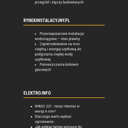
przegród i złączy budowlanych
RYNEKINSTALACYJNY.PL
Przeciwpożarowe instalacje
wodociągowe – stan prawny
Zapotrzebowanie na moc
cieplną i energię użytkową do
podgrzania ciepłej wody
użytkowej
Pomieszczenia kotłowni
gazowych
ELEKTRO.INFO
WAGO 221 - teraz również w
wersji 6 mm²
Dlaczego warto wybrać
ogrzewanie...
Jak wybrać lampy wiszące do