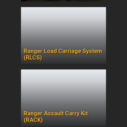
Ranger Load Carriage System
(RLCS)
Ranger Assault Carry Kit
(RACK)