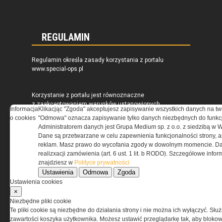
REGULAMIN
Regulamin określa zasady korzystania z portalu
www.special-ops.pl
Korzystanie z portalu jest równoznaczne
z zaakceptowaniem warunków ustanowionych
Informacja
Klikacjąc "Zgoda" akceptujesz zapisywanie wszystkich danych na tw
przez Grupa MEDIUM Spółka z ograniczoną
o cookies
"Odmowa" oznacza zapisywanie tylko danych niezbędnych do funkcj
odpowiedzialnością Spółka komandytowa, nr KRS:
Administratorem danych jest Grupa Medium sp. z o.o. z siedzibą w 
0000537655, NIP 1132860378, REGON 146393437
Dane są przetwarzane w celu zapewnienia funkcjonalności strony, a
(zwana dalej Grupa MEDIUM) w postaci Regulaminu.
reklam. Masz prawo do wycofania zgody w dowolnym momencie. Da
realizxacji zamówienia (art. 6 ust. 1 lit. b RODO). Szczegółowe inf
znajdziesz w
Polityce prywatności
Przeczytaj regulamin
Ustawienia
Odmowa
Zgoda
Ustawienia cookies
×
Niezbędne pliki cookie
Te pliki cookie są niezbędne do działania strony i nie można ich wyłączyć. Słu
PRYWATNOŚĆ
zawartości koszyka użytkownika. Możesz ustawić przeglądarkę tak, aby blokował