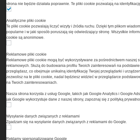
strona nie będzie działała poprawnie. Te pliki cookie pozwalają na identyfika
Ta witryna wykorzystuje pliki cookies do przechowywania
informacji na Twoim komputerze. Pliki cookies stosujemy
Analityczne pliki cookie
w celu świadczenia usług na najwyższym poziomie,
Te pliki cookie pozwalają liczyć wizyty i źródła ruchu. Dzięki tym plikom wiadom
w tym w sposób dostosowany do indywidualnych potrzeb.
popularne i w jaki sposób poruszają się odwiedzający stronę. Wszystkie inform
Korzystanie z witryny bez zmiany ustawień dotyczących
cookie są anonimowe.
cookies oznacza, że będą one zamieszczane w Twoim
urządzeniu końcowym. W każdym momencie możesz
dokonać zmiany ustawień przeglądarki dotyczących
Reklamowe pliki cookie
cookies. Nim Państwo zaczną korzystać z naszego
Reklamowe pliki cookie mogą być wykorzystywane za pośrednictwem naszej s
serwisu prosimy o zapoznanie się z naszą
polityką
reklamowych. Służą do budowania profilu Twoich zainteresowań na podstawie i
prywatności
oraz
informacją o cookies
.
przeglądasz, co obejmuje unikalną identyfikację Twojej przeglądarki i urządze
zezwolisz na te pliki cookie, nadal będziesz widzieć w przeglądarce podstawow
na Twoich zainteresowaniach.
Nasza strona korzysta z usług Google, takich jak Google Analytics i Google Ads
jak Google wykorzystuje dane z naszej strony, zapoznaj się z polityką prywatn
Wysyłanie danych związanych z reklamami
Copyright © 2004-2019 Grupa MEDIUM Spółka z ograniczoną odpowiedzialnością
Spółka komandytowa, nr KRS: 0000537655. Wszelkie prawa, w tym Autora,
Zgadzam się na wysyłanie danych związanych z reklamami do Google.
Wydawcy i Producenta bazy danych zastrzeżone. Jakiekolwiek dalsze
rozpowszechnianie artykułów zabronione. Korzystanie z serwisu i
zamieszczonych w nim utworów i danych wyłącznie na zasadach określonych w
Zasadach korzystania z serwisu.
Special-Ops
Reklamy spersonalizowane Google