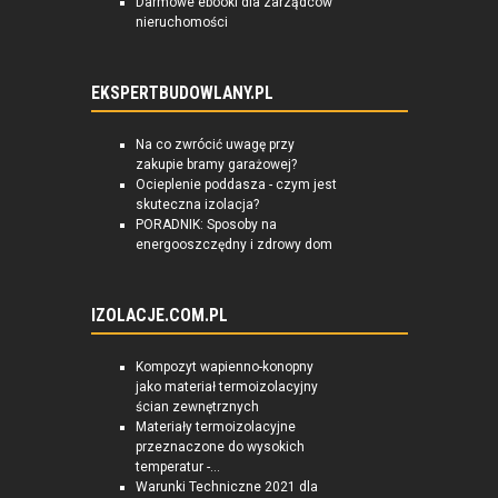
Darmowe ebooki dla zarządców
nieruchomości
EKSPERTBUDOWLANY.PL
Na co zwrócić uwagę przy
zakupie bramy garażowej?
Ocieplenie poddasza - czym jest
skuteczna izolacja?
PORADNIK: Sposoby na
energooszczędny i zdrowy dom
IZOLACJE.COM.PL
Kompozyt wapienno-konopny
jako materiał termoizolacyjny
ścian zewnętrznych
Materiały termoizolacyjne
przeznaczone do wysokich
temperatur -...
Warunki Techniczne 2021 dla