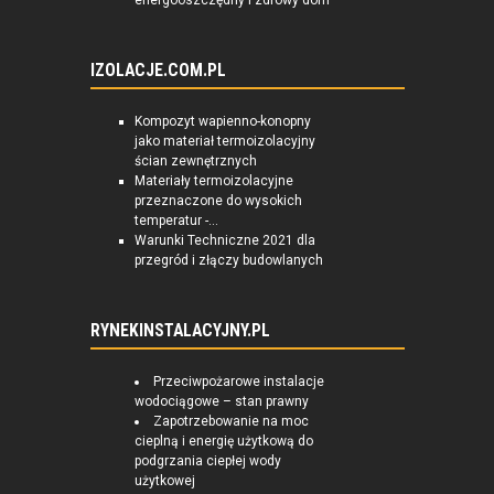
energooszczędny i zdrowy dom
IZOLACJE.COM.PL
Kompozyt wapienno-konopny
jako materiał termoizolacyjny
ścian zewnętrznych
Materiały termoizolacyjne
przeznaczone do wysokich
temperatur -...
Warunki Techniczne 2021 dla
przegród i złączy budowlanych
RYNEKINSTALACYJNY.PL
Przeciwpożarowe instalacje
wodociągowe – stan prawny
Zapotrzebowanie na moc
cieplną i energię użytkową do
podgrzania ciepłej wody
użytkowej