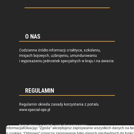
O NAS
Codzienne źródło informacji o taktyce, szkoleniu,
misjach bojowych, uzbrojeniu, umundurowaniu
i wyposażeniu jednostek specjalnych w kraju i na świecie.
REGULAMIN
Regulamin określa zasady korzystania z portalu
www.special-ops.pl
Korzystanie z portalu jest równoznaczne
Informacja
Klikacjąc "Zgoda" akceptujesz zapisywanie wszystkich danych na tw
z zaakceptowaniem warunków ustanowionych
o cookies
"Odmowa" oznacza zapisywanie tylko danych niezbędnych do funkcj