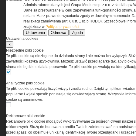
przez Grupa MEDIUM Spółka z ograniczoną
Administratorem danych jest Grupa Medium sp. z o.o. z siedzibą w 
odpowiedzialnością Spółka komandytowa, nr KRS:
Dane są przetwarzane w celu zapewnienia funkcjonalności strony, a
0000537655, NIP 1132860378, REGON 146393437
reklam. Masz prawo do wycofania zgody w dowolnym momencie. Da
(zwana dalej Grupa MEDIUM) w postaci Regulaminu.
realizxacji zamówienia (art. 6 ust. 1 lit. b RODO). Szczegółowe inf
znajdziesz w
Polityce prywatności
Ustawienia
Odmowa
Zgoda
Przeczytaj regulamin
Ustawienia cookies
×
Niezbędne pliki cookie
Te pliki cookie są niezbędne do działania strony i nie można ich wyłączyć. Słu
zawartości koszyka użytkownika. Możesz ustawić przeglądarkę tak, aby blokował
PRYWATNOŚĆ
strona nie będzie działała poprawnie. Te pliki cookie pozwalają na identyfika
Ta witryna wykorzystuje pliki cookies do przechowywania
Analityczne pliki cookie
informacji na Twoim komputerze. Pliki cookies stosujemy
Te pliki cookie pozwalają liczyć wizyty i źródła ruchu. Dzięki tym plikom wiadom
w celu świadczenia usług na najwyższym poziomie,
popularne i w jaki sposób poruszają się odwiedzający stronę. Wszystkie inform
w tym w sposób dostosowany do indywidualnych potrzeb.
cookie są anonimowe.
Korzystanie z witryny bez zmiany ustawień dotyczących
cookies oznacza, że będą one zamieszczane w Twoim
urządzeniu końcowym. W każdym momencie możesz
Reklamowe pliki cookie
dokonać zmiany ustawień przeglądarki dotyczących
Reklamowe pliki cookie mogą być wykorzystywane za pośrednictwem naszej s
cookies. Nim Państwo zaczną korzystać z naszego
reklamowych. Służą do budowania profilu Twoich zainteresowań na podstawie i
serwisu prosimy o zapoznanie się z naszą
polityką
przeglądasz, co obejmuje unikalną identyfikację Twojej przeglądarki i urządze
prywatności
oraz
informacją o cookies
.