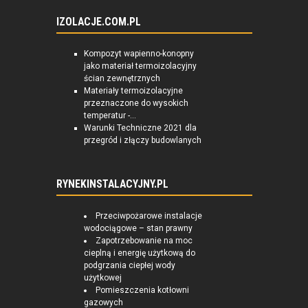
IZOLACJE.COM.PL
Kompozyt wapienno-konopny
jako materiał termoizolacyjny
ścian zewnętrznych
Materiały termoizolacyjne
przeznaczone do wysokich
temperatur -...
Warunki Techniczne 2021 dla
przegród i złączy budowlanych
RYNEKINSTALACYJNY.PL
Przeciwpożarowe instalacje
wodociągowe – stan prawny
Zapotrzebowanie na moc
cieplną i energię użytkową do
podgrzania ciepłej wody
użytkowej
Pomieszczenia kotłowni
gazowych