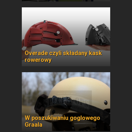
Overade czyli składany kask
rowerowy
W poszukiwaniu goglowego
Graala