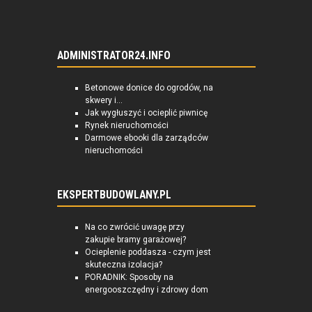
ADMINISTRATOR24.INFO
Betonowe donice do ogrodów, na
skwery i...
Jak wygłuszyć i ocieplić piwnicę
Rynek nieruchomości
Darmowe ebooki dla zarządców
nieruchomości
EKSPERTBUDOWLANY.PL
Na co zwrócić uwagę przy
zakupie bramy garażowej?
Ocieplenie poddasza - czym jest
skuteczna izolacja?
PORADNIK: Sposoby na
energooszczędny i zdrowy dom