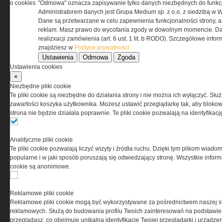
o cookies
"Odmowa" oznacza zapisywanie tylko danych niezbędnych do funkcj
0000537655, NIP 1132860378, REGON 146393437
Administratorem danych jest Grupa Medium sp. z o.o. z siedzibą w 
(zwana dalej Grupa MEDIUM) w postaci Regulaminu.
Dane są przetwarzane w celu zapewnienia funkcjonalności strony, a
reklam. Masz prawo do wycofania zgody w dowolnym momencie. Da
realizxacji zamówienia (art. 6 ust. 1 lit. b RODO). Szczegółowe inf
Przeczytaj regulamin
znajdziesz w
Polityce prywatności
Ustawienia
Odmowa
Zgoda
Ustawienia cookies
×
Niezbędne pliki cookie
PRYWATNOŚĆ
Te pliki cookie są niezbędne do działania strony i nie można ich wyłączyć. Słu
zawartości koszyka użytkownika. Możesz ustawić przeglądarkę tak, aby blokował
strona nie będzie działała poprawnie. Te pliki cookie pozwalają na identyfika
Ta witryna wykorzystuje pliki cookies do przechowywania
informacji na Twoim komputerze. Pliki cookies stosujemy
w celu świadczenia usług na najwyższym poziomie,
Analityczne pliki cookie
w tym w sposób dostosowany do indywidualnych potrzeb.
Te pliki cookie pozwalają liczyć wizyty i źródła ruchu. Dzięki tym plikom wiadom
Korzystanie z witryny bez zmiany ustawień dotyczących
popularne i w jaki sposób poruszają się odwiedzający stronę. Wszystkie inform
cookies oznacza, że będą one zamieszczane w Twoim
cookie są anonimowe.
urządzeniu końcowym. W każdym momencie możesz
dokonać zmiany ustawień przeglądarki dotyczących
cookies. Nim Państwo zaczną korzystać z naszego
Reklamowe pliki cookie
serwisu prosimy o zapoznanie się z naszą
polityką
Reklamowe pliki cookie mogą być wykorzystywane za pośrednictwem naszej s
prywatności
oraz
informacją o cookies
.
reklamowych. Służą do budowania profilu Twoich zainteresowań na podstawie i
przeglądasz, co obejmuje unikalną identyfikację Twojej przeglądarki i urządze