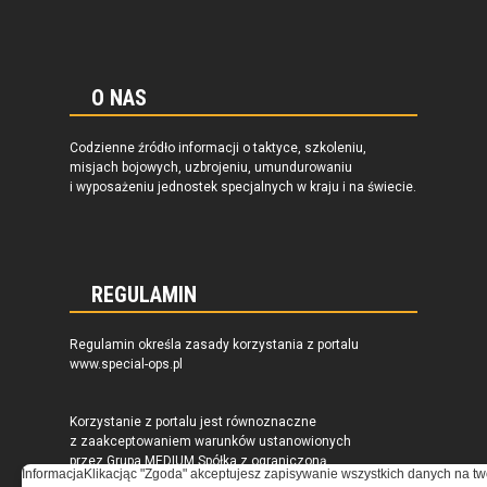
O NAS
Codzienne źródło informacji o taktyce, szkoleniu,
misjach bojowych, uzbrojeniu, umundurowaniu
i wyposażeniu jednostek specjalnych w kraju i na świecie.
REGULAMIN
Regulamin określa zasady korzystania z portalu
www.special-ops.pl
Korzystanie z portalu jest równoznaczne
z zaakceptowaniem warunków ustanowionych
przez Grupa MEDIUM Spółka z ograniczoną
Informacja
Klikacjąc "Zgoda" akceptujesz zapisywanie wszystkich danych na tw
odpowiedzialnością Spółka komandytowa, nr KRS: