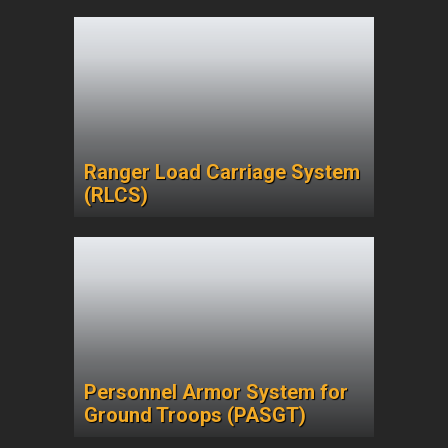
Ranger Load Carriage System
(RLCS)
Personnel Armor System for
Ground Troops (PASGT)