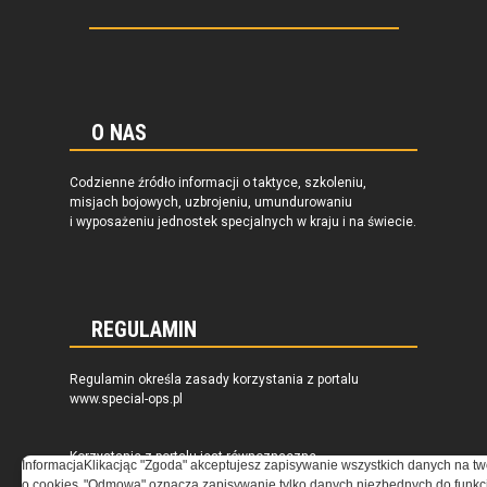
O NAS
Codzienne źródło informacji o taktyce, szkoleniu,
misjach bojowych, uzbrojeniu, umundurowaniu
i wyposażeniu jednostek specjalnych w kraju i na świecie.
REGULAMIN
Regulamin określa zasady korzystania z portalu
www.special-ops.pl
Korzystanie z portalu jest równoznaczne
Informacja
Klikacjąc "Zgoda" akceptujesz zapisywanie wszystkich danych na tw
z zaakceptowaniem warunków ustanowionych
o cookies
"Odmowa" oznacza zapisywanie tylko danych niezbędnych do funkcj