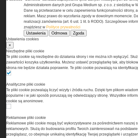
przez Grupa MEDIUM Spółka z ograniczoną
Administratorem danych jest Grupa Medium sp. z o.o. z siedzibą w 
odpowiedzialnością Spółka komandytowa, nr KRS:
Dane są przetwarzane w celu zapewnienia funkcjonalności strony, a
0000537655, NIP 1132860378, REGON 146393437
reklam. Masz prawo do wycofania zgody w dowolnym momencie. Da
(zwana dalej Grupa MEDIUM) w postaci Regulaminu.
realizxacji zamówienia (art. 6 ust. 1 lit. b RODO). Szczegółowe inf
znajdziesz w
Polityce prywatności
Ustawienia
Odmowa
Zgoda
Przeczytaj regulamin
Ustawienia cookies
×
Niezbędne pliki cookie
Te pliki cookie są niezbędne do działania strony i nie można ich wyłączyć. Słu
zawartości koszyka użytkownika. Możesz ustawić przeglądarkę tak, aby blokował
PRYWATNOŚĆ
strona nie będzie działała poprawnie. Te pliki cookie pozwalają na identyfika
Ta witryna wykorzystuje pliki cookies do przechowywania
Analityczne pliki cookie
informacji na Twoim komputerze. Pliki cookies stosujemy
Te pliki cookie pozwalają liczyć wizyty i źródła ruchu. Dzięki tym plikom wiadom
w celu świadczenia usług na najwyższym poziomie,
popularne i w jaki sposób poruszają się odwiedzający stronę. Wszystkie inform
w tym w sposób dostosowany do indywidualnych potrzeb.
cookie są anonimowe.
Korzystanie z witryny bez zmiany ustawień dotyczących
cookies oznacza, że będą one zamieszczane w Twoim
urządzeniu końcowym. W każdym momencie możesz
Reklamowe pliki cookie
dokonać zmiany ustawień przeglądarki dotyczących
Reklamowe pliki cookie mogą być wykorzystywane za pośrednictwem naszej s
cookies. Nim Państwo zaczną korzystać z naszego
reklamowych. Służą do budowania profilu Twoich zainteresowań na podstawie i
serwisu prosimy o zapoznanie się z naszą
polityką
przeglądasz, co obejmuje unikalną identyfikację Twojej przeglądarki i urządze
prywatności
oraz
informacją o cookies
.