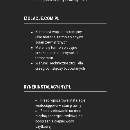
energooszczędny i zdrowy dom
IZOLACJE.COM.PL
Kompozyt wapienno-konopny
jako materiał termoizolacyjny
ścian zewnętrznych
Materiały termoizolacyjne
przeznaczone do wysokich
temperatur -...
Warunki Techniczne 2021 dla
przegród i złączy budowlanych
RYNEKINSTALACYJNY.PL
Przeciwpożarowe instalacje
wodociągowe – stan prawny
Zapotrzebowanie na moc
cieplną i energię użytkową do
podgrzania ciepłej wody
użytkowej