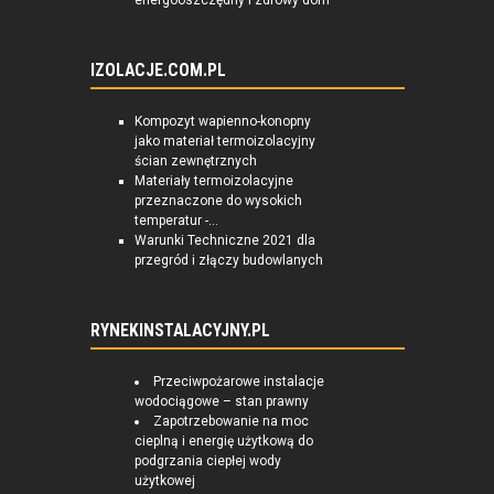
energooszczędny i zdrowy dom
IZOLACJE.COM.PL
Kompozyt wapienno-konopny
jako materiał termoizolacyjny
ścian zewnętrznych
Materiały termoizolacyjne
przeznaczone do wysokich
temperatur -...
Warunki Techniczne 2021 dla
przegród i złączy budowlanych
RYNEKINSTALACYJNY.PL
Przeciwpożarowe instalacje
wodociągowe – stan prawny
Zapotrzebowanie na moc
cieplną i energię użytkową do
podgrzania ciepłej wody
użytkowej