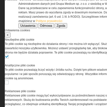
przez Grupa MEDIUM Spółka z ograniczoną
Administratorem danych jest Grupa Medium sp. z o.o. z siedzibą w 
odpowiedzialnością Spółka komandytowa, nr KRS:
Dane są przetwarzane w celu zapewnienia funkcjonalności strony, a
0000537655, NIP 1132860378, REGON 146393437
reklam. Masz prawo do wycofania zgody w dowolnym momencie. Da
(zwana dalej Grupa MEDIUM) w postaci Regulaminu.
realizxacji zamówienia (art. 6 ust. 1 lit. b RODO). Szczegółowe inf
znajdziesz w
Polityce prywatności
Ustawienia
Odmowa
Zgoda
Przeczytaj regulamin
Ustawienia cookies
×
Niezbędne pliki cookie
Te pliki cookie są niezbędne do działania strony i nie można ich wyłączyć. Słu
zawartości koszyka użytkownika. Możesz ustawić przeglądarkę tak, aby blokował
PRYWATNOŚĆ
strona nie będzie działała poprawnie. Te pliki cookie pozwalają na identyfika
Ta witryna wykorzystuje pliki cookies do przechowywania
Analityczne pliki cookie
informacji na Twoim komputerze. Pliki cookies stosujemy
Te pliki cookie pozwalają liczyć wizyty i źródła ruchu. Dzięki tym plikom wiadom
w celu świadczenia usług na najwyższym poziomie,
popularne i w jaki sposób poruszają się odwiedzający stronę. Wszystkie inform
w tym w sposób dostosowany do indywidualnych potrzeb.
cookie są anonimowe.
Korzystanie z witryny bez zmiany ustawień dotyczących
cookies oznacza, że będą one zamieszczane w Twoim
urządzeniu końcowym. W każdym momencie możesz
Reklamowe pliki cookie
dokonać zmiany ustawień przeglądarki dotyczących
Reklamowe pliki cookie mogą być wykorzystywane za pośrednictwem naszej s
cookies. Nim Państwo zaczną korzystać z naszego
reklamowych. Służą do budowania profilu Twoich zainteresowań na podstawie i
serwisu prosimy o zapoznanie się z naszą
polityką
przeglądasz, co obejmuje unikalną identyfikację Twojej przeglądarki i urządze
prywatności
oraz
informacją o cookies
.