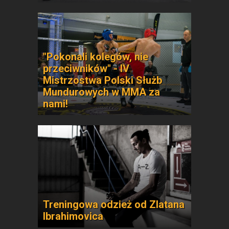
"Pokonali kolegów, nie
przeciwników" - IV
Mistrzostwa Polski Służb
Mundurowych w MMA za
nami!
Treningowa odzież od Zlatana
Ibrahimovica