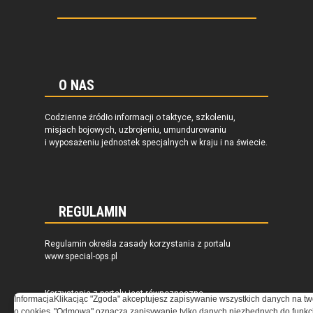
O NAS
Codzienne źródło informacji o taktyce, szkoleniu,
misjach bojowych, uzbrojeniu, umundurowaniu
i wyposażeniu jednostek specjalnych w kraju i na świecie.
REGULAMIN
Regulamin określa zasady korzystania z portalu
www.special-ops.pl
Korzystanie z portalu jest równoznaczne
Informacja
Klikacjąc "Zgoda" akceptujesz zapisywanie wszystkich danych na tw
z zaakceptowaniem warunków ustanowionych
o cookies
"Odmowa" oznacza zapisywanie tylko danych niezbędnych do funkcj