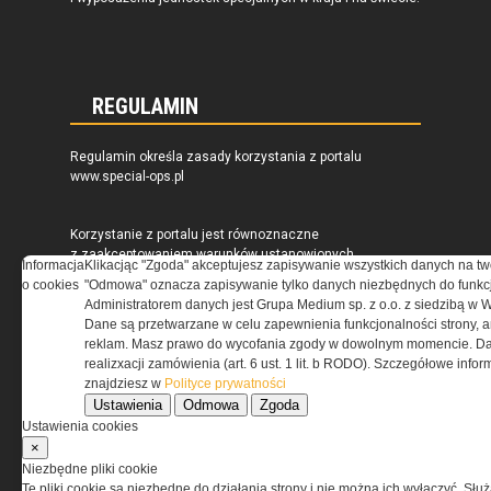
REGULAMIN
Regulamin określa zasady korzystania z portalu
www.special-ops.pl
Korzystanie z portalu jest równoznaczne
z zaakceptowaniem warunków ustanowionych
Informacja
Klikacjąc "Zgoda" akceptujesz zapisywanie wszystkich danych na tw
przez Grupa MEDIUM Spółka z ograniczoną
o cookies
"Odmowa" oznacza zapisywanie tylko danych niezbędnych do funkcj
odpowiedzialnością Spółka komandytowa, nr KRS:
Administratorem danych jest Grupa Medium sp. z o.o. z siedzibą w 
0000537655, NIP 1132860378, REGON 146393437
Dane są przetwarzane w celu zapewnienia funkcjonalności strony, a
(zwana dalej Grupa MEDIUM) w postaci Regulaminu.
reklam. Masz prawo do wycofania zgody w dowolnym momencie. Da
realizxacji zamówienia (art. 6 ust. 1 lit. b RODO). Szczegółowe inf
znajdziesz w
Polityce prywatności
Przeczytaj regulamin
Ustawienia
Odmowa
Zgoda
Ustawienia cookies
×
Niezbędne pliki cookie
Te pliki cookie są niezbędne do działania strony i nie można ich wyłączyć. Słu