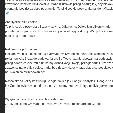
PRYWATNOŚĆ
zawartości koszyka użytkownika. Możesz ustawić przeglądarkę tak, aby blokował
strona nie będzie działała poprawnie. Te pliki cookie pozwalają na identyfika
Ta witryna wykorzystuje pliki cookies do przechowywania
informacji na Twoim komputerze. Pliki cookies stosujemy
Analityczne pliki cookie
w celu świadczenia usług na najwyższym poziomie,
Te pliki cookie pozwalają liczyć wizyty i źródła ruchu. Dzięki tym plikom wiadom
w tym w sposób dostosowany do indywidualnych potrzeb.
popularne i w jaki sposób poruszają się odwiedzający stronę. Wszystkie inform
Korzystanie z witryny bez zmiany ustawień dotyczących
cookie są anonimowe.
cookies oznacza, że będą one zamieszczane w Twoim
urządzeniu końcowym. W każdym momencie możesz
dokonać zmiany ustawień przeglądarki dotyczących
Reklamowe pliki cookie
cookies. Nim Państwo zaczną korzystać z naszego
Reklamowe pliki cookie mogą być wykorzystywane za pośrednictwem naszej s
serwisu prosimy o zapoznanie się z naszą
polityką
reklamowych. Służą do budowania profilu Twoich zainteresowań na podstawie i
prywatności
oraz
informacją o cookies
.
przeglądasz, co obejmuje unikalną identyfikację Twojej przeglądarki i urządze
zezwolisz na te pliki cookie, nadal będziesz widzieć w przeglądarce podstawow
na Twoich zainteresowaniach.
Nasza strona korzysta z usług Google, takich jak Google Analytics i Google Ads
jak Google wykorzystuje dane z naszej strony, zapoznaj się z polityką prywatn
Wysyłanie danych związanych z reklamami
Copyright © 2004-2019 Grupa MEDIUM Spółka z ograniczoną odpowiedzialnością
Spółka komandytowa, nr KRS: 0000537655. Wszelkie prawa, w tym Autora,
Zgadzam się na wysyłanie danych związanych z reklamami do Google.
Wydawcy i Producenta bazy danych zastrzeżone. Jakiekolwiek dalsze
rozpowszechnianie artykułów zabronione. Korzystanie z serwisu i
zamieszczonych w nim utworów i danych wyłącznie na zasadach określonych w
Zasadach korzystania z serwisu.