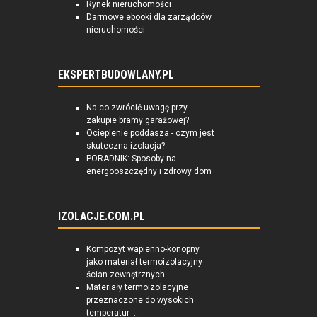
Rynek nieruchomości
Darmowe ebooki dla zarządców
nieruchomości
EKSPERTBUDOWLANY.PL
Na co zwrócić uwagę przy
zakupie bramy garażowej?
Ocieplenie poddasza - czym jest
skuteczna izolacja?
PORADNIK: Sposoby na
energooszczędny i zdrowy dom
IZOLACJE.COM.PL
Kompozyt wapienno-konopny
jako materiał termoizolacyjny
ścian zewnętrznych
Materiały termoizolacyjne
przeznaczone do wysokich
temperatur -...