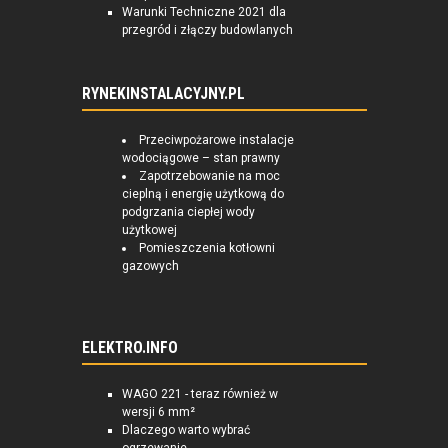
Warunki Techniczne 2021 dla
przegród i złączy budowlanych
RYNEKINSTALACYJNY.PL
Przeciwpożarowe instalacje
wodociągowe – stan prawny
Zapotrzebowanie na moc
cieplną i energię użytkową do
podgrzania ciepłej wody
użytkowej
Pomieszczenia kotłowni
gazowych
ELEKTRO.INFO
WAGO 221 - teraz również w
wersji 6 mm²
Dlaczego warto wybrać