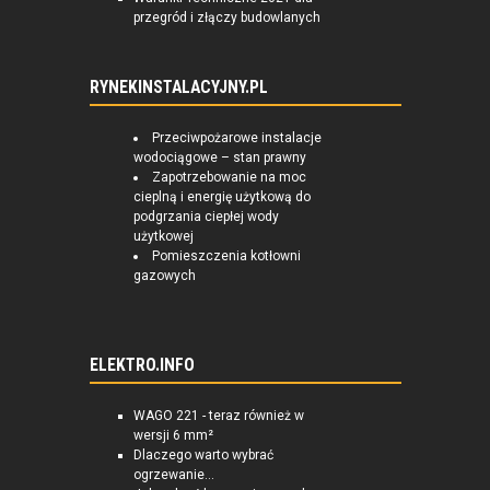
przegród i złączy budowlanych
RYNEKINSTALACYJNY.PL
Przeciwpożarowe instalacje
wodociągowe – stan prawny
Zapotrzebowanie na moc
cieplną i energię użytkową do
podgrzania ciepłej wody
użytkowej
Pomieszczenia kotłowni
gazowych
ELEKTRO.INFO
WAGO 221 - teraz również w
wersji 6 mm²
Dlaczego warto wybrać
ogrzewanie...