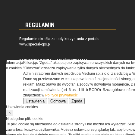
REGULAMIN
Regulamin określa zasady korzystania z portalu
www.special-ops.pl
Korzystanie z portalu jest równoznaczne
Informacja
Klikacjąc "Zgoda" akceptujesz zapisywanie wszystkich danych na tw
z zaakceptowaniem warunków ustanowionych
o cookies
"Odmowa" oznacza zapisywanie tylko danych niezbędnych do funkcj
przez Grupa MEDIUM Spółka z ograniczoną
Administratorem danych jest Grupa Medium sp. z o.o. z siedzibą w 
odpowiedzialnością Spółka komandytowa, nr KRS:
Dane są przetwarzane w celu zapewnienia funkcjonalności strony, a
0000537655, NIP 1132860378, REGON 146393437
reklam. Masz prawo do wycofania zgody w dowolnym momencie. Da
(zwana dalej Grupa MEDIUM) w postaci Regulaminu.
realizxacji zamówienia (art. 6 ust. 1 lit. b RODO). Szczegółowe inf
znajdziesz w
Polityce prywatności
Ustawienia
Odmowa
Zgoda
Przeczytaj regulamin
Ustawienia cookies
×
Niezbędne pliki cookie
Te pliki cookie są niezbędne do działania strony i nie można ich wyłączyć. Słu
zawartości koszyka użytkownika. Możesz ustawić przeglądarkę tak, aby blokował
PRYWATNOŚĆ