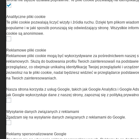
strona nie będzie działała poprawnie. Te pliki cookie pozwalają na identyfika
Ta witryna wykorzystuje pliki cookies do przechowywania
Analityczne pliki cookie
informacji na Twoim komputerze. Pliki cookies stosujemy
Te pliki cookie pozwalają liczyć wizyty i źródła ruchu. Dzięki tym plikom wiadom
w celu świadczenia usług na najwyższym poziomie,
popularne i w jaki sposób poruszają się odwiedzający stronę. Wszystkie inform
w tym w sposób dostosowany do indywidualnych potrzeb.
cookie są anonimowe.
Korzystanie z witryny bez zmiany ustawień dotyczących
cookies oznacza, że będą one zamieszczane w Twoim
urządzeniu końcowym. W każdym momencie możesz
Reklamowe pliki cookie
dokonać zmiany ustawień przeglądarki dotyczących
Reklamowe pliki cookie mogą być wykorzystywane za pośrednictwem naszej s
cookies. Nim Państwo zaczną korzystać z naszego
reklamowych. Służą do budowania profilu Twoich zainteresowań na podstawie i
serwisu prosimy o zapoznanie się z naszą
polityką
przeglądasz, co obejmuje unikalną identyfikację Twojej przeglądarki i urządze
prywatności
oraz
informacją o cookies
.
zezwolisz na te pliki cookie, nadal będziesz widzieć w przeglądarce podstawow
na Twoich zainteresowaniach.
Nasza strona korzysta z usług Google, takich jak Google Analytics i Google Ads
jak Google wykorzystuje dane z naszej strony, zapoznaj się z polityką prywatn
Wysyłanie danych związanych z reklamami
Zgadzam się na wysyłanie danych związanych z reklamami do Google.
Copyright © 2004-2019 Grupa MEDIUM Spółka z ograniczoną odpowiedzialnością
Spółka komandytowa, nr KRS: 0000537655. Wszelkie prawa, w tym Autora,
Wydawcy i Producenta bazy danych zastrzeżone. Jakiekolwiek dalsze
rozpowszechnianie artykułów zabronione. Korzystanie z serwisu i
zamieszczonych w nim utworów i danych wyłącznie na zasadach określonych w
Reklamy spersonalizowane Google
Zasadach korzystania z serwisu.
Special-Ops