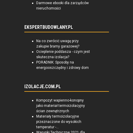
Darmowe ebooki dla zarządców
nieruchomości
EKSPERTBUDOWLANY.PL
Na co zwrócić uwagę przy
zakupie bramy garażowej?
Ocieplenie poddasza - czym jest
skuteczna izolacja?
PORADNIK: Sposoby na
energooszczędny i zdrowy dom
IZOLACJE.COM.PL
Kompozyt wapienno-konopny
jako materiał termoizolacyjny
ścian zewnętrznych
Materiały termoizolacyjne
przeznaczone do wysokich
temperatur -...
Warunki Techniczne 2021 dla