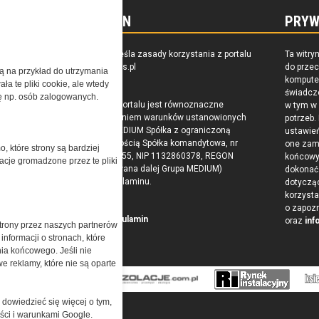
REGULAMIN
PRYW
zkoleniu,
Regulamin określa zasady korzystania z portalu
Ta witry
owaniu
www.special-ops.pl
do prze
żą na przykład do utrzymania
raju
komputer
a te pliki cookie, ale wtedy
świadcz
cję np. osób zalogowanych.
Korzystanie z portalu jest równoznaczne
w tym w
z zaakceptowaniem warunków ustanowionych
potrzeb.
przez Grupa MEDIUM Spółka z ograniczoną
ustawie
odpowiedzialnością Spółka komandytowa, nr
one zam
o, które strony są bardziej
KRS: 0000537655, NIP 1132860378, REGON
końcow
acje gromadzone przez te pliki
146393437 (zwana dalej Grupa MEDIUM)
dokonać 
w postaci Regulaminu.
dotyczą
korzysta
o zapoz
Przeczytaj regulamin
oraz
inf
trony przez naszych partnerów
nformacji o stronach, które
nia końcowego. Jeśli nie
e reklamy, które nie są oparte
 dowiedzieć się więcej o tym,
ości i warunkami Google.