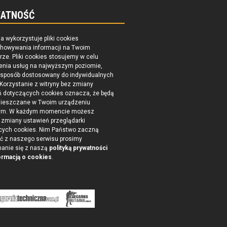
ATNOŚĆ
na wykorzystuje pliki cookies
chowywania informacji na Twoim
ze. Pliki cookies stosujemy w celu
enia usług na najwyższym poziomie,
 sposób dostosowany do indywidualnych
 Korzystanie z witryny bez zmiany
ń dotyczących cookies oznacza, że będą
ieszczane w Twoim urządzeniu
ym. W każdym momencie możesz
zmiany ustawień przeglądarki
cych cookies. Nim Państwo zaczną
ć z naszego serwisu prosimy
nanie się z naszą
polityką prywatności
ormacją o cookies
.