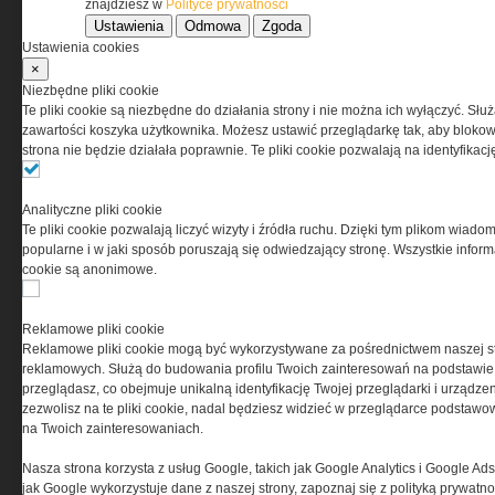
znajdziesz w
Polityce prywatności
Ustawienia
Odmowa
Zgoda
O NAS
Ustawienia cookies
×
Codzienne źródło informacji o taktyce, s
Niezbędne pliki cookie
misjach bojowych, uzbrojeniu, umundur
Te pliki cookie są niezbędne do działania strony i nie można ich wyłączyć. Słu
i wyposażeniu jednostek specjalnych w k
zawartości koszyka użytkownika. Możesz ustawić przeglądarkę tak, aby blokował
i na świecie.
strona nie będzie działała poprawnie. Te pliki cookie pozwalają na identyfika
Analityczne pliki cookie
Te pliki cookie pozwalają liczyć wizyty i źródła ruchu. Dzięki tym plikom wiadom
popularne i w jaki sposób poruszają się odwiedzający stronę. Wszystkie inform
cookie są anonimowe.
Reklamowe pliki cookie
Reklamowe pliki cookie mogą być wykorzystywane za pośrednictwem naszej s
reklamowych. Służą do budowania profilu Twoich zainteresowań na podstawie i
przeglądasz, co obejmuje unikalną identyfikację Twojej przeglądarki i urządze
zezwolisz na te pliki cookie, nadal będziesz widzieć w przeglądarce podstawow
na Twoich zainteresowaniach.
Nasza strona korzysta z usług Google, takich jak Google Analytics i Google Ads
jak Google wykorzystuje dane z naszej strony, zapoznaj się z polityką prywatn