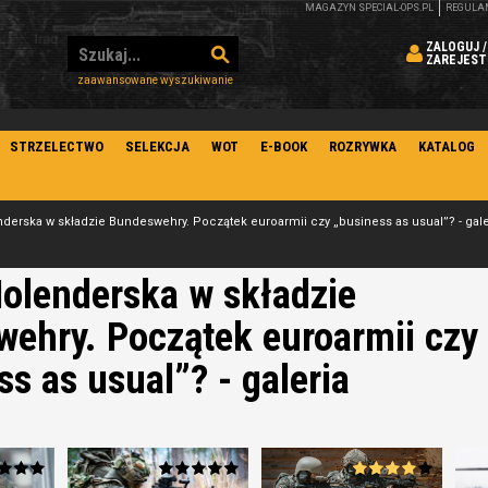
MAGAZYN SPECIAL-OPS.PL
REGULA
ZALOGUJ /
ZAREJEST
zaawansowane wyszukiwanie
STRZELECTWO
SELEKCJA
WOT
E-BOOK
ROZRYWKA
KATALOG
nderska w składzie Bundeswehry. Początek euroarmii czy „business as usual”? - gale
olenderska w składzie
ehry. Początek euroarmii czy
ss as usual”? - galeria