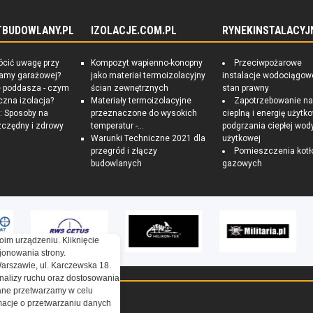
TBUDOWLANY.PL
IZOLACJE.COM.PL
RYNEKINSTALACYJ
ócić uwagę przy
Kompozyt wapienno-konopny
Przeciwpożarowe
ramy garażowej?
jako materiał termoizolacyjny
instalacje wodociągow
e poddasza - czym
ścian zewnętrznych
stan prawny
czna izolacja?
Materiały termoizolacyjne
Zapotrzebowanie n
 Sposoby na
przeznaczone do wysokich
cieplną i energię użytk
czędny i zdrowy
temperatur -...
podgrzania ciepłej wod
Warunki Techniczne 2021 dla
użytkowej
przegród i złączy
Pomieszczenia kotł
budowlanych
gazowych
oim urządzeniu. Kliknięcie
onowania strony.
Warszawie, ul. Karczewska 18.
nalizy ruchu oraz dostosowania
ne przetwarzamy w celu
ormacje o przetwarzaniu danych