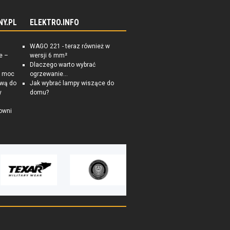
NY.PL
ELEKTRO.INFO
WAGO 221 - teraz również w
e –
wersji 6 mm²
Dlaczego warto wybrać
a moc
ogrzewanie...
ową do
Jak wybrać lampy wiszące do
y
domu?
owni