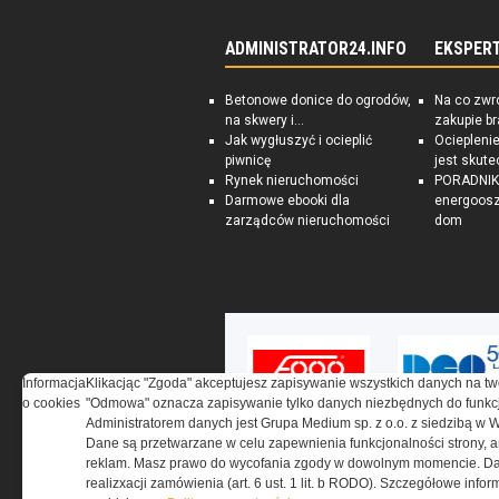
ADMINISTRATOR24.INFO
EKSPER
Betonowe donice do ogrodów,
Na co zwr
na skwery i...
zakupie b
Jak wygłuszyć i ocieplić
Ociepleni
piwnicę
jest skute
Rynek nieruchomości
PORADNIK:
Darmowe ebooki dla
energoosz
zarządców nieruchomości
dom
Informacja
Klikacjąc "Zgoda" akceptujesz zapisywanie wszystkich danych na tw
o cookies
"Odmowa" oznacza zapisywanie tylko danych niezbędnych do funkcj
Administratorem danych jest Grupa Medium sp. z o.o. z siedzibą w 
Dane są przetwarzane w celu zapewnienia funkcjonalności strony, a
reklam. Masz prawo do wycofania zgody w dowolnym momencie. Da
realizxacji zamówienia (art. 6 ust. 1 lit. b RODO). Szczegółowe inf