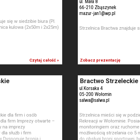
ul. Mała 8
66-210 Zbąszynek
mazur-jan1@wp.pl
e się w siedzibie biura (Pl.
lnica kulowa (2x50m i 2x25m)
Strzelnica Bractwa znajduje 
Czytaj całość »
Zobacz prezentację
skie
Bractwo Strzeleckie
ul.Korsaka 4
05-200 Wołomin
salwa@salwa.pl
kie dla firm i osób
Strzelnica mieści się w podzi
 dla firm Imprezy otwarte –
Rekreacji w Wołominie. Posia
cy na imprezy
monitoringiem oraz ruchome 
la służb i firm
możliwością strzelania co 5 
 Dysponuje bronią i
do obsługi broni sportowej, 