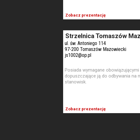
Zobacz prezentację
Strzelnica Tomaszów Maz
ul. św. Antoniego 114
97-200 Tomaszów Mazowiecki
js1002@op.pl
Posiada wymagane obowiązującymi 
dopuszczające ją do odbywania na ni
stanowisk.
Zobacz prezentację