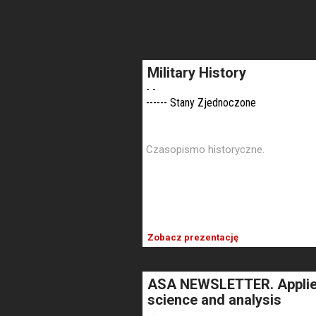
Military History
- -
------ Stany Zjednoczone
Czasopismo historyczne.
Zobacz prezentację
ASA NEWSLETTER. Appli
science and analysis