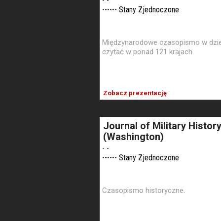
- -
------ Stany Zjednoczone
Międzynarodowe czasopismo w dzied
czytać w ponad 121 krajach.
Zobacz prezentację
Journal of Military Histor
(Washington)
- -
------ Stany Zjednoczone
Czasopismo historyczne.