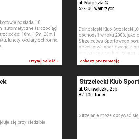
ul. Moniuszki 45
58-300 Wałbrzych
kotowie posiada: 10
m, automatyczne tarczociągi
Dolnośląski Klub Strzelecki „
rzeleckie: 10m, 15m, 20m i
obchodził w roku 2003, jako 
u, lunety, okulary ochronne,
Strzelectwa Sportowego posia
a.
strzelectwa sportowego z broni
centralnego zapłonu włączni
Czytaj całość »
Zobacz prezentację
zek
Strzelecki Klub Spo
ul. Grunwaldzka 25b
87-100 Toruń
Strzelanie może odbywać się
duje się przy siedzibie