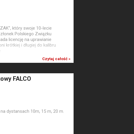
CZAK”, który swoje 10-lecie
członek Polskiego Związku
da licencję na uprawianie
 krótkiej i długiej do kalibru
e
Czytaj całość »
rtowy FALCO
 na dystansach 10m, 15 m, 20 m.