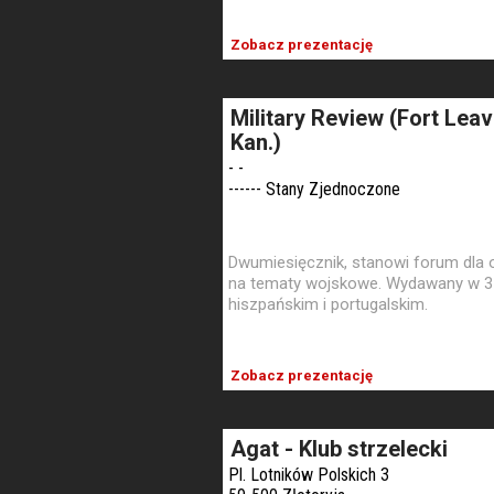
Zobacz prezentację
Military Review (Fort Lea
Kan.)
- -
------ Stany Zjednoczone
Dwumiesięcznik, stanowi forum dla
na tematy wojskowe. Wydawany w 3 j
hiszpańskim i portugalskim.
Zobacz prezentację
Agat - Klub strzelecki
Pl. Lotników Polskich 3