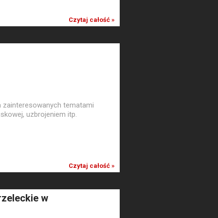
Czytaj całość »
a zainteresowanych tematami
skowej, uzbrojeniem itp.
Czytaj całość »
zeleckie w