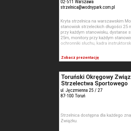
02-511 Warszawa
strzelnica@wodnypark.com.pl
Kryta strzelnica na warszawskim Mo
stanowisk strzeleckich długości 25 
przy każdym stanowisku, dystanse st
25m, monitory przy każdym stanowisk
ochronniki słuchu, kadra instruktorsk
Zobacz prezentację
Toruński Okręgowy Zwią
Strzelectwa Sportowego
ul. Jęczmienna 25 / 27
87-100 Toruń
Strzelnica dostępna dla każdego znaj
Związku.