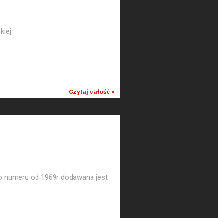
iej.
Czytaj całość »
o numeru od 1969r dodawana jest