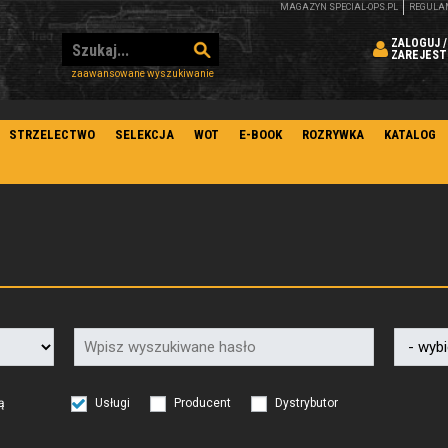
MAGAZYN SPECIAL-OPS.PL
REGULA
ZALOGUJ /
ZAREJEST
zaawansowane wyszukiwanie
STRZELECTWO
SELEKCJA
WOT
E-BOOK
ROZRYWKA
KATALOG
ą
Usługi
Producent
Dystrybutor