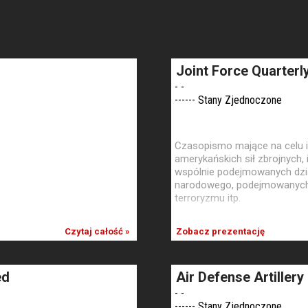
Joint Force Quarterl
- -
------ Stany Zjednoczone
Czasopismo mające na celu 
amerykańskich sił zbrojnych, 
wspólnie podejmowanych dzia
narodowego, podejmowanych 
terroryzmu itp.
Czytaj całość »
Zobacz prezentację
ed
Air Defense Artillery
- -
------ Stany Zjednoczone