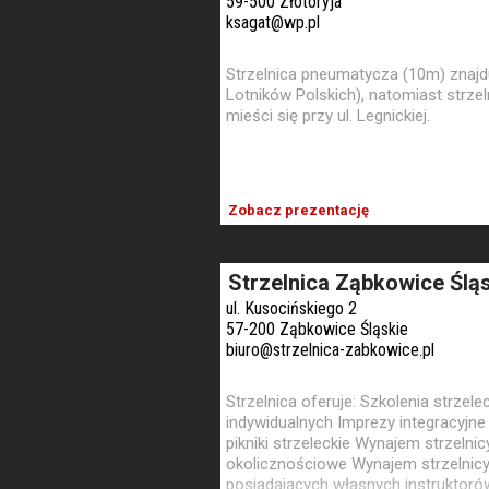
59-500 Złotoryja
ksagat@wp.pl
Strzelnica pneumatycza (10m) znajduj
Lotników Polskich), natomiast strze
mieści się przy ul. Legnickiej.
Zobacz prezentację
Strzelnica Ząbkowice Ślą
ul. Kusocińskiego 2
57-200 Ząbkowice Śląskie
biuro@strzelnica-zabkowice.pl
Strzelnica oferuje: Szkolenia strzelec
indywidualnych Imprezy integracyjne
pikniki strzeleckie Wynajem strzelni
okolicznościowe Wynajem strzelnicy d
posiadających własnych instruktorów