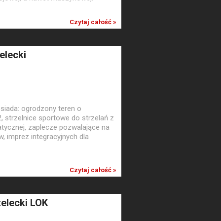
Czytaj całość »
elecki
siada: ogrodzony teren o
 strzelnice sportowe do strzelań z
umatycznej, zaplecze pozwalające na
, imprez integracyjnych dla
Czytaj całość »
zelecki LOK