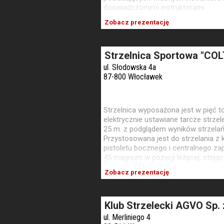
doswiadczonymi instruktorami.
Zobacz prezentację
Strzelnica Sportowa "COL
ul. Słodowska 4a
87-800 Włocławek
Strzelnica wyposażona jest w pięć 
elektrycznie ustawiane tarcze strzel
25 m. z podglądem wyników strzelań
Przystosowana jest do strzelania z 
pistoletu bocznego i centralnego zap
45 magnum w pozycji leżącej, stojące
Zobacz prezentację
Klub Strzelecki AGVO Sp. 
ul. Merliniego 4