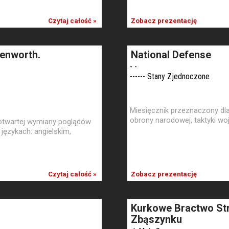
Czytaj całość »
Zobacz prezentację
venworth.
National Defense
- -
------ Stany Zjednoczone
Miesięcznik przeznaczony dl
obrony narodowej, taktyki woj
 otwartej wymiany poglądów
ęzykach: angielskim,
Czytaj całość »
Zobacz prezentację
Kurkowe Bractwo Str
Zbąszynku