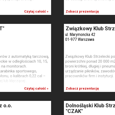
Czytaj całość »
Zobacz prezentację
T"
Związkowy Klub Strz
ul. Marymoncka 42
01-977 Warszawa
torów z automatyką tarczową,
Związkowy Klub Strzelecki po
eckie w odległościach 10, 15,
powierzchni ponad 20 000 m2,
 na monitorach.
broni krótkiej, długiej i pne
karabinka sportowego,
urządzanie pikników, zawodów
łonu, o kalibrach 0,22 cal –
pracowników firm i instytucji.
j lub klęczącej .
Czytaj całość »
Zobacz prezentację
z o.o.
Dolnośląski Klub Str
"CZAK"