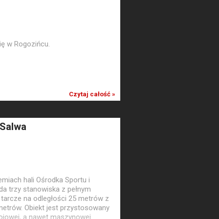
się w Rogozińcu.
Czytaj całość »
 Salwa
emiach hali Ośrodka Sportu i
da trzy stanowiska z pełnym
tarcze na odległości 25 metrów z
metrów. Obiekt jest przystosowany
bojowej, a nawet maszynowej.