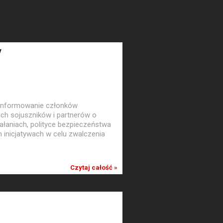
y
informowanie członków
ich sojuszników i partnerów o
łaniach, polityce bezpieczeństwa
inicjatywach w celu zwalczenia
Czytaj całość »