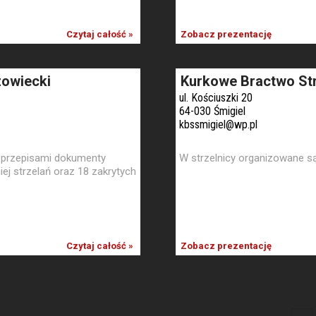
Czytaj całość »
Zobacz prezentację
owiecki
Kurkowe Bractwo Str
ul. Kościuszki 20
64-030 Śmigiel
kbssmigiel@wp.pl
przepisami dokumenty
W strzelnicy organizowane są 
ej strzelań oraz 18 zakrytych
Czytaj całość »
Zobacz prezentację