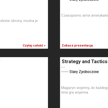
Czasopismo armii amerykańsk
zinie obrony, można je
Czytaj całość »
Zobacz prezentację
y
Strategy and Tactics
- -
------ Stany Zjednoczone
Magazyn wojenny, do każdeg
inna gra wojenna.