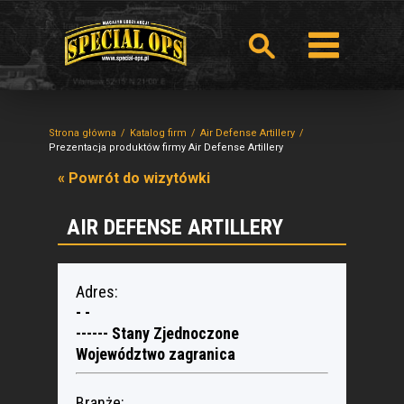
Strona główna
Katalog firm
Air Defense Artillery
Prezentacja produktów firmy Air Defense Artillery
« Powrót do wizytówki
AIR DEFENSE ARTILLERY
Adres:
- -
------ Stany Zjednoczone
Województwo zagranica
Branże: