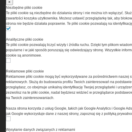
×
Niezbędne pliki cookie
Te pliki cookie są niezbędne do działania strony i nie można ich wyłączyć. Słu
PRYWATNOŚĆ
zawartości koszyka użytkownika. Możesz ustawić przeglądarkę tak, aby blokował
strona nie będzie działała poprawnie. Te pliki cookie pozwalają na identyfika
Ta witryna wykorzystuje pliki cookies do przechowywania
informacji na Twoim komputerze. Pliki cookies stosujemy
Analityczne pliki cookie
w celu świadczenia usług na najwyższym poziomie,
Te pliki cookie pozwalają liczyć wizyty i źródła ruchu. Dzięki tym plikom wiadom
w tym w sposób dostosowany do indywidualnych potrzeb.
popularne i w jaki sposób poruszają się odwiedzający stronę. Wszystkie inform
Korzystanie z witryny bez zmiany ustawień dotyczących
cookie są anonimowe.
cookies oznacza, że będą one zamieszczane w Twoim
urządzeniu końcowym. W każdym momencie możesz
dokonać zmiany ustawień przeglądarki dotyczących
Reklamowe pliki cookie
cookies. Nim Państwo zaczną korzystać z naszego
Reklamowe pliki cookie mogą być wykorzystywane za pośrednictwem naszej s
serwisu prosimy o zapoznanie się z naszą
polityką
reklamowych. Służą do budowania profilu Twoich zainteresowań na podstawie i
prywatności
oraz
informacją o cookies
.
przeglądasz, co obejmuje unikalną identyfikację Twojej przeglądarki i urządze
zezwolisz na te pliki cookie, nadal będziesz widzieć w przeglądarce podstawow
na Twoich zainteresowaniach.
Nasza strona korzysta z usług Google, takich jak Google Analytics i Google Ads
jak Google wykorzystuje dane z naszej strony, zapoznaj się z polityką prywatn
Wysyłanie danych związanych z reklamami