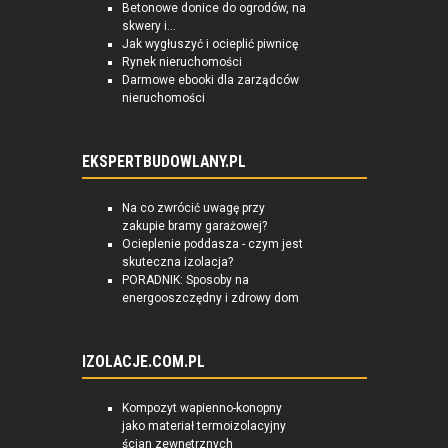
Betonowe donice do ogrodów, na
skwery i...
Jak wygłuszyć i ocieplić piwnicę
Rynek nieruchomości
Darmowe ebooki dla zarządców
nieruchomości
EKSPERTBUDOWLANY.PL
Na co zwrócić uwagę przy
zakupie bramy garażowej?
Ocieplenie poddasza - czym jest
skuteczna izolacja?
PORADNIK: Sposoby na
energooszczędny i zdrowy dom
IZOLACJE.COM.PL
Kompozyt wapienno-konopny
jako materiał termoizolacyjny
ścian zewnętrznych