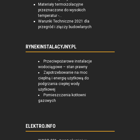
Materiały termoizolacyjne
przeznaczone do wysokich
temperatur -...
Warunki Techniczne 2021 dla
przegród i złączy budowlanych
RYNEKINSTALACYJNY.PL
Przeciwpożarowe instalacje
wodociągowe – stan prawny
Zapotrzebowanie na moc
cieplną i energię użytkową do
podgrzania ciepłej wody
użytkowej
Pomieszczenia kotłowni
gazowych
ELEKTRO.INFO