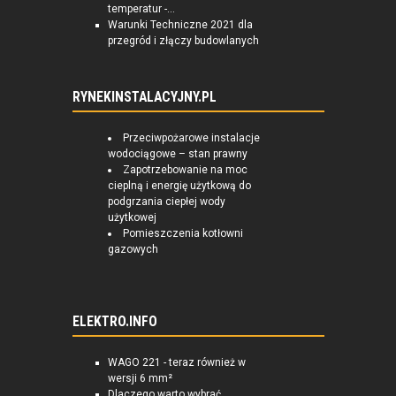
temperatur -...
Warunki Techniczne 2021 dla
przegród i złączy budowlanych
RYNEKINSTALACYJNY.PL
Przeciwpożarowe instalacje
wodociągowe – stan prawny
Zapotrzebowanie na moc
cieplną i energię użytkową do
podgrzania ciepłej wody
użytkowej
Pomieszczenia kotłowni
gazowych
ELEKTRO.INFO
WAGO 221 - teraz również w
wersji 6 mm²
Dlaczego warto wybrać