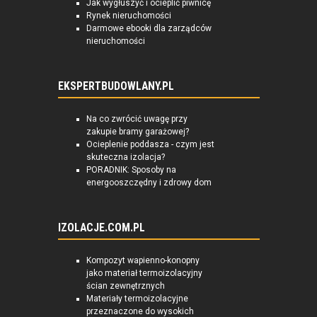
Jak wygłuszyć i ocieplić piwnicę
Rynek nieruchomości
Darmowe ebooki dla zarządców
nieruchomości
EKSPERTBUDOWLANY.PL
Na co zwrócić uwagę przy
zakupie bramy garażowej?
Ocieplenie poddasza - czym jest
skuteczna izolacja?
PORADNIK: Sposoby na
energooszczędny i zdrowy dom
IZOLACJE.COM.PL
Kompozyt wapienno-konopny
jako materiał termoizolacyjny
ścian zewnętrznych
Materiały termoizolacyjne
przeznaczone do wysokich