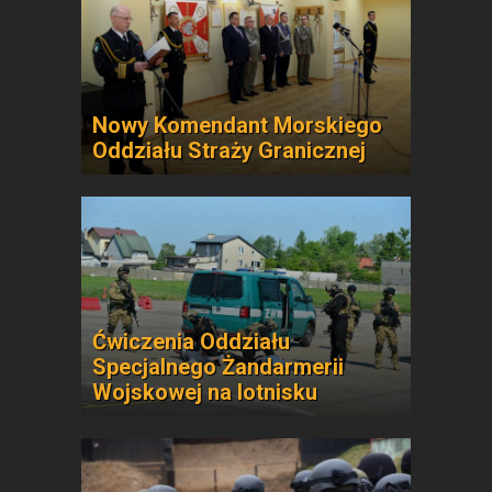
Nowy Komendant Morskiego
Oddziału Straży Granicznej
Ćwiczenia Oddziału
Specjalnego Żandarmerii
Wojskowej na lotnisku