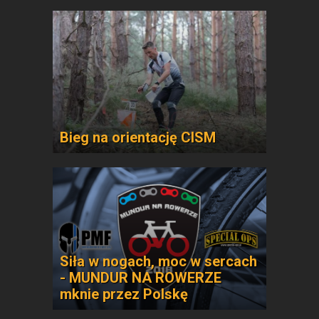
Bieg na orientację CISM
Siła w nogach, moc w sercach
- MUNDUR NA ROWERZE
mknie przez Polskę