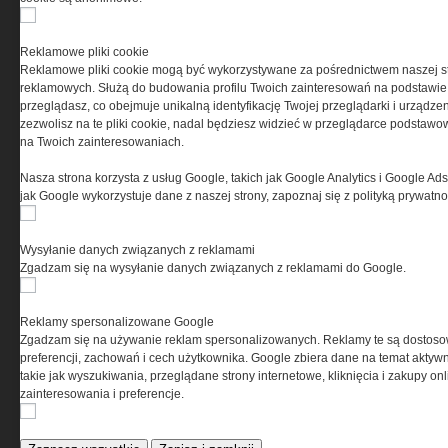
PRYWATNOŚĆ
Reklamowe pliki cookie
Reklamowe pliki cookie mogą być wykorzystywane za pośrednictwem naszej s
Ta witryna wykorzystuje pliki cookies do przechowywania
reklamowych. Służą do budowania profilu Twoich zainteresowań na podstawie i
informacji na Twoim komputerze. Pliki cookies stosujemy
przeglądasz, co obejmuje unikalną identyfikację Twojej przeglądarki i urządze
w celu świadczenia usług na najwyższym poziomie,
zezwolisz na te pliki cookie, nadal będziesz widzieć w przeglądarce podstawow
w tym w sposób dostosowany do indywidualnych potrzeb.
na Twoich zainteresowaniach.
Korzystanie z witryny bez zmiany ustawień dotyczących
cookies oznacza, że będą one zamieszczane w Twoim
Nasza strona korzysta z usług Google, takich jak Google Analytics i Google Ads
urządzeniu końcowym. W każdym momencie możesz
jak Google wykorzystuje dane z naszej strony, zapoznaj się z polityką prywatn
dokonać zmiany ustawień przeglądarki dotyczących
cookies. Nim Państwo zaczną korzystać z naszego
serwisu prosimy o zapoznanie się z naszą
polityką
Wysyłanie danych związanych z reklamami
prywatności
oraz
informacją o cookies
.
Zgadzam się na wysyłanie danych związanych z reklamami do Google.
Reklamy spersonalizowane Google
Zgadzam się na używanie reklam spersonalizowanych. Reklamy te są dostos
preferencji, zachowań i cech użytkownika. Google zbiera dane na temat aktywn
takie jak wyszukiwania, przeglądane strony internetowe, kliknięcia i zakupy onl
zainteresowania i preferencje.
Copyright © 2004-2019 Grupa MEDIUM Spółka z ograniczoną odpowiedzialnością
Spółka komandytowa, nr KRS: 0000537655. Wszelkie prawa, w tym Autora,
Wydawcy i Producenta bazy danych zastrzeżone. Jakiekolwiek dalsze
rozpowszechnianie artykułów zabronione. Korzystanie z serwisu i