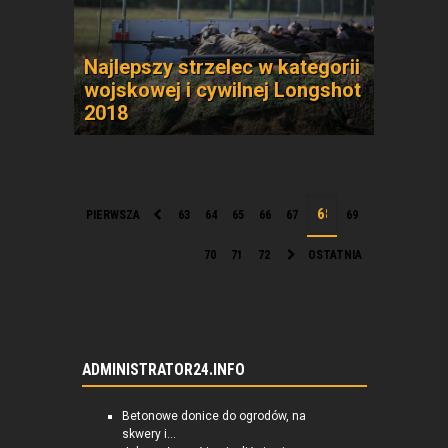
Najlepszy strzelec w kategorii
wojskowej i cywilnej Longshot
2018
PIERWSZA
63
64
65
66
67
69
70
71
72
OSTATNIA
ADMINISTRATOR24.INFO
Betonowe donice do ogrodów, na
skwery i...