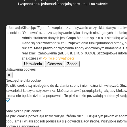
i wyposażeniu jednostek specjalnych w kraju i na świecie.
Informacja
Klikacjąc "Zgoda" akceptujesz zapisywanie wszystkich danych na tw
REGULAMIN
o cookies
"Odmowa" oznacza zapisywanie tylko danych niezbędnych do funkcj
Administratorem danych jest Grupa Medium sp. z o.o. z siedzibą w 
Dane są przetwarzane w celu zapewnienia funkcjonalności strony, a
Regulamin określa zasady korzystania z portalu
reklam. Masz prawo do wycofania zgody w dowolnym momencie. Da
www.special-ops.pl
realizxacji zamówienia (art. 6 ust. 1 lit. b RODO). Szczegółowe inf
znajdziesz w
Polityce prywatności
Ustawienia
Odmowa
Zgoda
Korzystanie z portalu jest równoznaczne
Ustawienia cookies
z zaakceptowaniem warunków ustanowionych
×
przez Grupa MEDIUM Spółka z ograniczoną
Niezbędne pliki cookie
odpowiedzialnością Spółka komandytowa, nr KRS:
Te pliki cookie są niezbędne do działania strony i nie można ich wyłączyć. Słu
0000537655, NIP 1132860378, REGON 146393437
zawartości koszyka użytkownika. Możesz ustawić przeglądarkę tak, aby blokował
(zwana dalej Grupa MEDIUM) w postaci Regulaminu.
strona nie będzie działała poprawnie. Te pliki cookie pozwalają na identyfika
Przeczytaj regulamin
Analityczne pliki cookie
Te pliki cookie pozwalają liczyć wizyty i źródła ruchu. Dzięki tym plikom wiadom
popularne i w jaki sposób poruszają się odwiedzający stronę. Wszystkie inform
cookie są anonimowe.