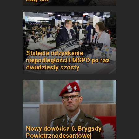
Stulecie odzyskania
niepodległości i MSPO po raz
dwudziesty szósty
Nowy dowódca 6. Brygady
Powietrznodesantowej