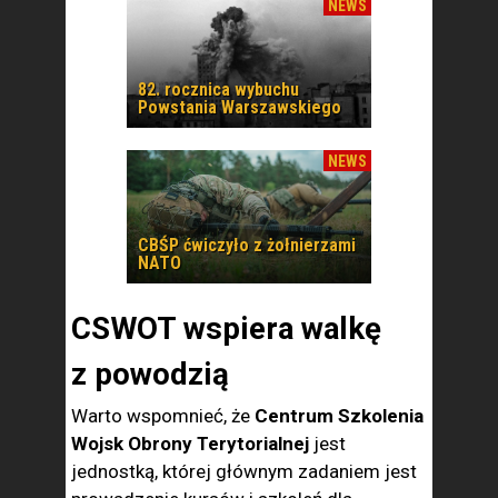
NEWS
82. rocznica wybuchu
Powstania Warszawskiego
NEWS
CBŚP ćwiczyło z żołnierzami
NATO
CSWOT wspiera walkę
z powodzią
Warto wspomnieć, że
Centrum Szkolenia
Wojsk Obrony Terytorialnej
jest
jednostką, której głównym zadaniem jest