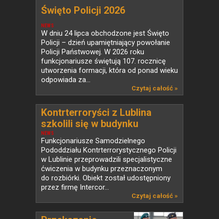
Święto Policji 2026
NEWS
W dniu 24 lipca obchodzone jest Święto
Policji – dzień upamiętniający powołanie
Policji Państwowej. W 2026 roku
funkcjonariusze świętują 107. rocznicę
utworzenia formacji, która od ponad wieku
odpowiada za...
Czytaj całość »
Kontrterroryści z Lublina
szkolili się w budynku
przeznaczonym do rozbiórki
NEWS
Funkcjonariusze Samodzielnego
Pododdziału Kontrterrorystycznego Policji
w Lublinie przeprowadzili specjalistyczne
ćwiczenia w budynku przeznaczonym
do rozbiórki. Obiekt został udostępniony
przez firmę Intercor...
Czytaj całość »