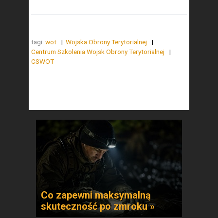
tagi:
wot
Wojska Obrony Terytorialnej
Centrum Szkolenia Wojsk Obrony Terytorialnej
CSWOT
Co zapewni maksymalną
skuteczność po zmroku »