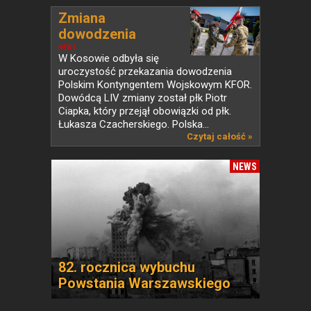
Zmiana
dowodzenia
Polskim...
NEWS
W Kosowie odbyła się
uroczystość przekazania dowodzenia
Polskim Kontyngentem Wojskowym KFOR.
Dowódcą LIV zmiany został płk Piotr
Ciapka, który przejął obowiązki od płk.
Łukasza Czacherskiego. Polska...
Czytaj całość »
NEWS
82. rocznica wybuchu
Powstania Warszawskiego