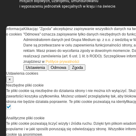
misjach bojowych, uzbrojeniu, umundurowaniu
i wyposażeniu jednostek specjalnych w kraju i na świecie.
Informacja
Klikacjąc "Zgoda" akceptujesz zapisywanie wszystkich danych na tw
o cookies
"Odmowa" oznacza zapisywanie tylko danych niezbędnych do funkcj
REGULAMIN
Administratorem danych jest Grupa Medium sp. z o.o. z siedzibą w 
Dane są przetwarzane w celu zapewnienia funkcjonalności strony, a
Regulamin określa zasady korzystania z portalu
reklam. Masz prawo do wycofania zgody w dowolnym momencie. Da
www.special-ops.pl
realizxacji zamówienia (art. 6 ust. 1 lit. b RODO). Szczegółowe inf
znajdziesz w
Polityce prywatności
Ustawienia
Odmowa
Zgoda
Korzystanie z portalu jest równoznaczne
Ustawienia cookies
z zaakceptowaniem warunków ustanowionych
×
przez Grupa MEDIUM Spółka z ograniczoną
Niezbędne pliki cookie
odpowiedzialnością Spółka komandytowa, nr KRS:
Te pliki cookie są niezbędne do działania strony i nie można ich wyłączyć. Słu
0000537655, NIP 1132860378, REGON 146393437
zawartości koszyka użytkownika. Możesz ustawić przeglądarkę tak, aby blokował
(zwana dalej Grupa MEDIUM) w postaci Regulaminu.
strona nie będzie działała poprawnie. Te pliki cookie pozwalają na identyfika
Przeczytaj regulamin
Analityczne pliki cookie
Te pliki cookie pozwalają liczyć wizyty i źródła ruchu. Dzięki tym plikom wiadom
popularne i w jaki sposób poruszają się odwiedzający stronę. Wszystkie inform
cookie są anonimowe.