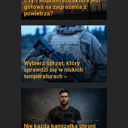
Czy Twoja infrastruktura jest
gotowa na zagrożenia z
powietrza?
Wybierz sprzęt, który
sprawdzi się w niskich
temperaturach »
Nie każda kamizelka chroni