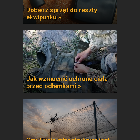
Dobierz sprzęt do reszty
ekwipunku »
Jak wzmocnić ochronę ciała
przed odłamkami »