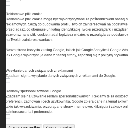
PRYWATNOŚĆ
Reklamowe pliki cookie
Reklamowe pliki cookie mogą być wykorzystywane za pośrednictwem naszej s
Ta witryna wykorzystuje pliki cookies do przechowywania
reklamowych. Służą do budowania profilu Twoich zainteresowań na podstawie i
informacji na Twoim komputerze. Pliki cookies stosujemy
przeglądasz, co obejmuje unikalną identyfikację Twojej przeglądarki i urządze
w celu świadczenia usług na najwyższym poziomie,
zezwolisz na te pliki cookie, nadal będziesz widzieć w przeglądarce podstawow
w tym w sposób dostosowany do indywidualnych potrzeb.
na Twoich zainteresowaniach.
Korzystanie z witryny bez zmiany ustawień dotyczących
cookies oznacza, że będą one zamieszczane w Twoim
Nasza strona korzysta z usług Google, takich jak Google Analytics i Google Ads
urządzeniu końcowym. W każdym momencie możesz
jak Google wykorzystuje dane z naszej strony, zapoznaj się z polityką prywatn
dokonać zmiany ustawień przeglądarki dotyczących
cookies. Nim Państwo zaczną korzystać z naszego
serwisu prosimy o zapoznanie się z naszą
polityką
Wysyłanie danych związanych z reklamami
prywatności
oraz
informacją o cookies
.
Zgadzam się na wysyłanie danych związanych z reklamami do Google.
Reklamy spersonalizowane Google
Zgadzam się na używanie reklam spersonalizowanych. Reklamy te są dostos
preferencji, zachowań i cech użytkownika. Google zbiera dane na temat aktywn
takie jak wyszukiwania, przeglądane strony internetowe, kliknięcia i zakupy onl
zainteresowania i preferencje.
Copyright © 2004-2019 Grupa MEDIUM Spółka z ograniczoną odpowiedzialnością
Spółka komandytowa, nr KRS: 0000537655. Wszelkie prawa, w tym Autora, Wydawcy i
Producenta bazy danych zastrzeżone. Jakiekolwiek dalsze rozpowszechnianie
Zaznacz wszystkie
Zapisz i zamknij
artykułów zabronione. Korzystanie z serwisu i zamieszczonych w nim utworów i danych