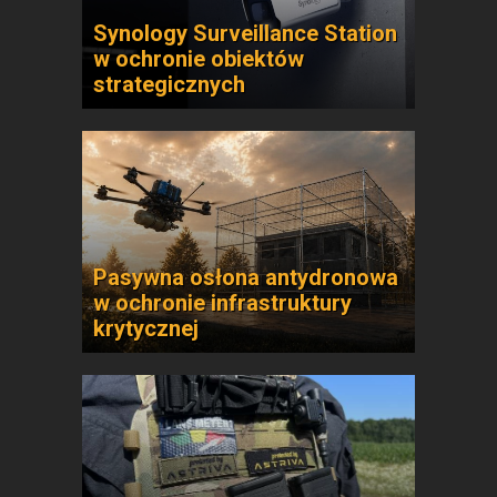
Synology Surveillance Station
w ochronie obiektów
strategicznych
Pasywna osłona antydronowa
w ochronie infrastruktury
krytycznej