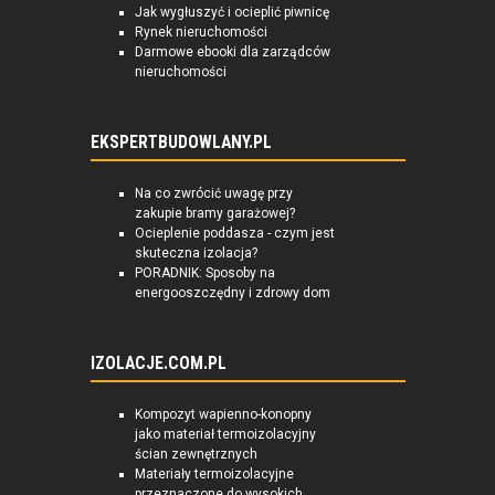
Jak wygłuszyć i ocieplić piwnicę
Rynek nieruchomości
Darmowe ebooki dla zarządców
nieruchomości
EKSPERTBUDOWLANY.PL
Na co zwrócić uwagę przy
zakupie bramy garażowej?
Ocieplenie poddasza - czym jest
skuteczna izolacja?
PORADNIK: Sposoby na
energooszczędny i zdrowy dom
IZOLACJE.COM.PL
Kompozyt wapienno-konopny
jako materiał termoizolacyjny
ścian zewnętrznych
Materiały termoizolacyjne
przeznaczone do wysokich