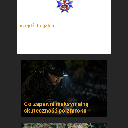
przejdź do galerii
Co zapewni maksymalną
skuteczność po zmroku »