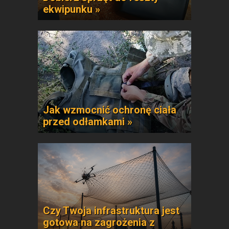
ekwipunku »
Jak wzmocnić ochronę ciała
przed odłamkami »
Czy Twoja infrastruktura jest
gotowa na zagrożenia z