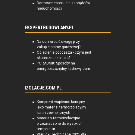
Darmowe ebooki dla zarządców
nieruchomości
EKSPERTBUDOWLANY.PL
Na co zwrócić uwagę przy
zakupie bramy garażowej?
Ocieplenie poddasza - czym jest
skuteczna izolacja?
PORADNIK: Sposoby na
energooszczędny i zdrowy dom
IZOLACJE.COM.PL
Kompozyt wapienno-konopny
jako materiał termoizolacyjny
ścian zewnętrznych
Materiały termoizolacyjne
przeznaczone do wysokich
temperatur -...
Warunki Techniczne 2021 dla