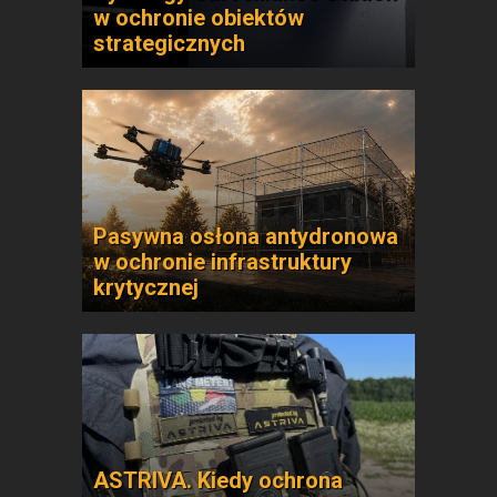
w ochronie obiektów
strategicznych
Pasywna osłona antydronowa
w ochronie infrastruktury
krytycznej
ASTRIVA. Kiedy ochrona