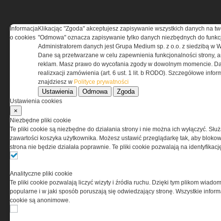
Informacja
Klikacjąc "Zgoda" akceptujesz zapisywanie wszystkich danych na tw
o cookies
"Odmowa" oznacza zapisywanie tylko danych niezbędnych do funkcj
REGULAMIN
Administratorem danych jest Grupa Medium sp. z o.o. z siedzibą w 
Dane są przetwarzane w celu zapewnienia funkcjonalności strony, a
Regulamin określa zasady korzystania z portalu
reklam. Masz prawo do wycofania zgody w dowolnym momencie. Da
www.special-ops.pl
realizxacji zamówienia (art. 6 ust. 1 lit. b RODO). Szczegółowe inf
znajdziesz w
Polityce prywatności
Ustawienia
Odmowa
Zgoda
Korzystanie z portalu jest równoznaczne
Ustawienia cookies
z zaakceptowaniem warunków ustanowionych
×
przez Grupa MEDIUM Spółka z ograniczoną
Niezbędne pliki cookie
odpowiedzialnością Spółka komandytowa, nr KRS:
Te pliki cookie są niezbędne do działania strony i nie można ich wyłączyć. Słu
0000537655, NIP 1132860378, REGON 146393437
zawartości koszyka użytkownika. Możesz ustawić przeglądarkę tak, aby blokował
(zwana dalej Grupa MEDIUM) w postaci Regulaminu.
strona nie będzie działała poprawnie. Te pliki cookie pozwalają na identyfika
Przeczytaj regulamin
Analityczne pliki cookie
Te pliki cookie pozwalają liczyć wizyty i źródła ruchu. Dzięki tym plikom wiadom
popularne i w jaki sposób poruszają się odwiedzający stronę. Wszystkie inform
cookie są anonimowe.
PRYWATNOŚĆ