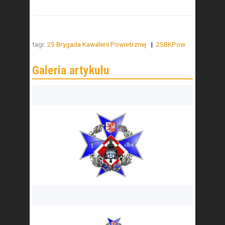
tagi:
25 Brygada Kawalerii Powietrznej
25BKPow