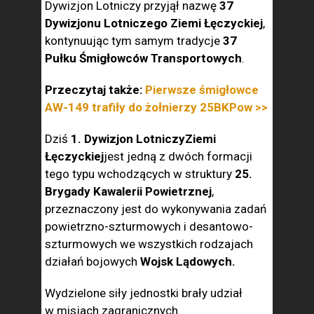
Dywizjon Lotniczy przyjął nazwę
37
Dywizjonu Lotniczego Ziemi Łęczyckiej
,
kontynuując tym samym tradycje
37
Pułku Śmigłowców Transportowych
.
Przeczytaj także:
Pierwsze śmigłowce
AW-149 trafiły do żołnierzy 25BKPow >>
Dziś
1. Dywizjon Lotniczy
Ziemi
Łęczyckiej
jest jedną z dwóch formacji
tego typu wchodzących w struktury
25.
Brygady Kawalerii Powietrznej
,
przeznaczony jest do wykonywania zadań
powietrzno-szturmowych i desantowo-
szturmowych we wszystkich rodzajach
działań bojowych
Wojsk Lądowych.
Wydzielone siły jednostki brały udział
w misjach zagranicznych