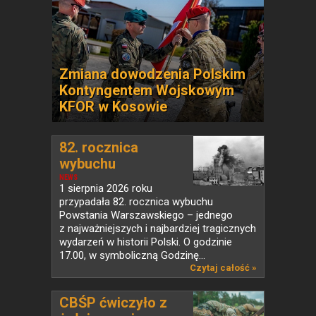
Zmiana dowodzenia Polskim
Kontyngentem Wojskowym
KFOR w Kosowie
82. rocznica
wybuchu
Powstania...
NEWS
1 sierpnia 2026 roku
przypadała 82. rocznica wybuchu
Powstania Warszawskiego – jednego
z najważniejszych i najbardziej tragicznych
wydarzeń w historii Polski. O godzinie
17.00, w symboliczną Godzinę...
Czytaj całość »
CBŚP ćwiczyło z