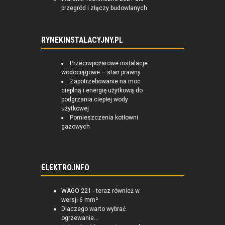
przegród i złączy budowlanych
RYNEKINSTALACYJNY.PL
Przeciwpożarowe instalacje
wodociągowe – stan prawny
Zapotrzebowanie na moc
cieplną i energię użytkową do
podgrzania ciepłej wody
użytkowej
Pomieszczenia kotłowni
gazowych
ELEKTRO.INFO
WAGO 221 - teraz również w
wersji 6 mm²
Dlaczego warto wybrać
ogrzewanie...