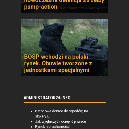
nowoczesna definicja strzelby
pump-action
BOSP wchodzi na polski
rynek. Obuwie tworzone z
jednostkami specjalnymi
ADMINISTRATOR24.INFO
Betonowe donice do ogrodów, na
skwery i...
Jak wygłuszyć i ocieplić piwnicę
Rynek nieruchomości