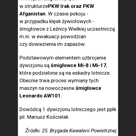
w strukturze
PKW Irak oraz PKW
Afganistan
. W czasie pokoju -
w przypadku klęsk żywiołowych -
śmigłowce z Leźnicy Wielkiej uczestniczą
m.in. w ewakuacji powodzian
czy dowiezienia im zapasów.
Podstawowym elementem uzbrojenia
dywizjonu są
śmigłowce Mi-8 i Mi-17
,
które podzielone są na eskadry lotnicze.
Obecnie trwa proces wymiany tych
maszyn na nowoczesne
śmigłowce
Leonardo AW101.
Dowódcą 1 dywizjonu lotniczego jest ppłk
pil. Mariusz Kościelak.
Źródło: 25. Brygada Kawalerii Powietrznej