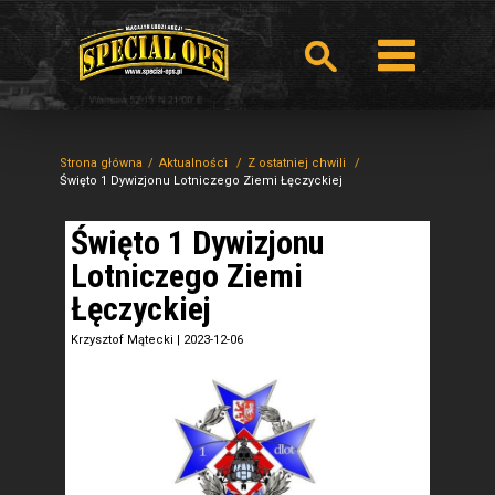
Strona główna
Aktualności
Z ostatniej chwili
Święto 1 Dywizjonu Lotniczego Ziemi Łęczyckiej
Święto 1 Dywizjonu
Lotniczego Ziemi
Łęczyckiej
Krzysztof Mątecki
|
2023-12-06