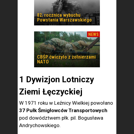
82. rocznica wybuchu
Powstania Warszawskiego
NEWS
CBŚP ćwiczyło z żołnierzami
NATO
1 Dywizjon Lotniczy
Ziemi Łęczyckiej
W 1971 roku w Leźnicy Wielkiej powołano
37 Pułk Śmigłowców Transportowych
pod dowództwem płk. pil. Bogusława
Andrychowskiego.