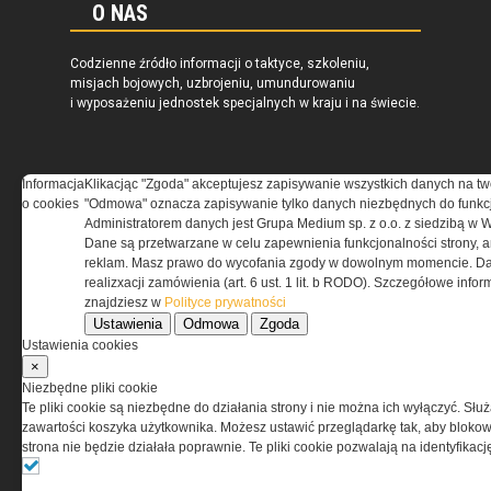
O NAS
Codzienne źródło informacji o taktyce, szkoleniu,
misjach bojowych, uzbrojeniu, umundurowaniu
i wyposażeniu jednostek specjalnych w kraju i na świecie.
Informacja
Klikacjąc "Zgoda" akceptujesz zapisywanie wszystkich danych na tw
o cookies
"Odmowa" oznacza zapisywanie tylko danych niezbędnych do funkcj
REGULAMIN
Administratorem danych jest Grupa Medium sp. z o.o. z siedzibą w 
Dane są przetwarzane w celu zapewnienia funkcjonalności strony, a
Regulamin określa zasady korzystania z portalu
reklam. Masz prawo do wycofania zgody w dowolnym momencie. Da
www.special-ops.pl
realizxacji zamówienia (art. 6 ust. 1 lit. b RODO). Szczegółowe inf
znajdziesz w
Polityce prywatności
Ustawienia
Odmowa
Zgoda
Korzystanie z portalu jest równoznaczne
Ustawienia cookies
z zaakceptowaniem warunków ustanowionych
×
przez Grupa MEDIUM Spółka z ograniczoną
Niezbędne pliki cookie
odpowiedzialnością Spółka komandytowa, nr KRS:
Te pliki cookie są niezbędne do działania strony i nie można ich wyłączyć. Słu
0000537655, NIP 1132860378, REGON 146393437
zawartości koszyka użytkownika. Możesz ustawić przeglądarkę tak, aby blokował
(zwana dalej Grupa MEDIUM) w postaci Regulaminu.
strona nie będzie działała poprawnie. Te pliki cookie pozwalają na identyfika