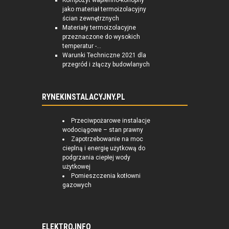
Kompozyt wapienno-konopny
jako materiał termoizolacyjny
ścian zewnętrznych
Materiały termoizolacyjne
przeznaczone do wysokich
temperatur -...
Warunki Techniczne 2021 dla
przegród i złączy budowlanych
RYNEKINSTALACYJNY.PL
Przeciwpożarowe instalacje
wodociągowe – stan prawny
Zapotrzebowanie na moc
cieplną i energię użytkową do
podgrzania ciepłej wody
użytkowej
Pomieszczenia kotłowni
gazowych
ELEKTRO.INFO