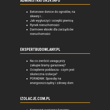
ADMINISTRATOR24.INFO
Betonowe donice do ogrodów, na
skwery i...
Jak wygłuszyć i ocieplić piwnicę
Rynek nieruchomości
Darmowe ebooki dla zarządców
nieruchomości
EKSPERTBUDOWLANY.PL
Na co zwrócić uwagę przy
zakupie bramy garażowej?
Ocieplenie poddasza - czym jest
skuteczna izolacja?
PORADNIK: Sposoby na
energooszczędny i zdrowy dom
IZOLACJE.COM.PL