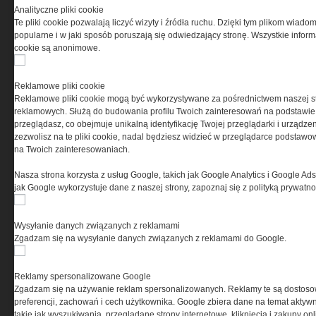
Przeczytaj regulamin
Analityczne pliki cookie
Te pliki cookie pozwalają liczyć wizyty i źródła ruchu. Dzięki tym plikom wiadom
popularne i w jaki sposób poruszają się odwiedzający stronę. Wszystkie inform
cookie są anonimowe.
PRYWATNOŚĆ
Reklamowe pliki cookie
Reklamowe pliki cookie mogą być wykorzystywane za pośrednictwem naszej s
Ta witryna wykorzystuje pliki cookies do przechowywania
reklamowych. Służą do budowania profilu Twoich zainteresowań na podstawie i
informacji na Twoim komputerze. Pliki cookies stosujemy
przeglądasz, co obejmuje unikalną identyfikację Twojej przeglądarki i urządze
w celu świadczenia usług na najwyższym poziomie,
zezwolisz na te pliki cookie, nadal będziesz widzieć w przeglądarce podstawow
w tym w sposób dostosowany do indywidualnych potrzeb.
na Twoich zainteresowaniach.
Korzystanie z witryny bez zmiany ustawień dotyczących
cookies oznacza, że będą one zamieszczane w Twoim
Nasza strona korzysta z usług Google, takich jak Google Analytics i Google Ads
urządzeniu końcowym. W każdym momencie możesz
jak Google wykorzystuje dane z naszej strony, zapoznaj się z polityką prywatn
dokonać zmiany ustawień przeglądarki dotyczących
cookies. Nim Państwo zaczną korzystać z naszego
serwisu prosimy o zapoznanie się z naszą
polityką
Wysyłanie danych związanych z reklamami
prywatności
oraz
informacją o cookies
.
Zgadzam się na wysyłanie danych związanych z reklamami do Google.
Reklamy spersonalizowane Google
Zgadzam się na używanie reklam spersonalizowanych. Reklamy te są dostos
preferencji, zachowań i cech użytkownika. Google zbiera dane na temat aktywn
takie jak wyszukiwania, przeglądane strony internetowe, kliknięcia i zakupy onl