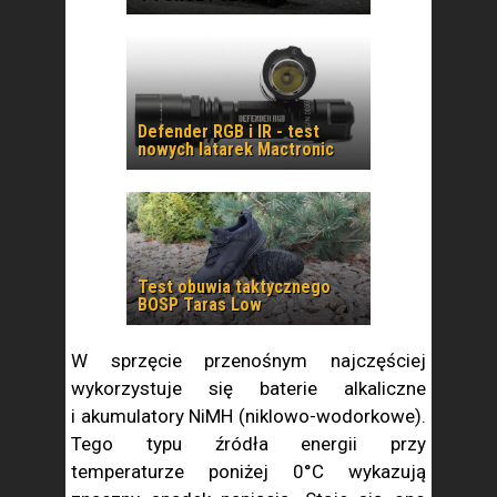
Defender RGB i IR - test
nowych latarek Mactronic
Test obuwia taktycznego
BOSP Taras Low
W sprzęcie przenośnym najczęściej
wykorzystuje się baterie alkaliczne
i akumulatory NiMH (niklowo-wodorkowe).
Tego typu źródła energii przy
temperaturze poniżej 0°C wykazują