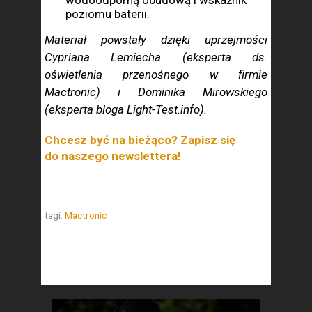
wodoodporną obudową i wskaźnik
poziomu baterii.
Materiał powstały dzięki uprzejmości
Cypriana Lemiecha (eksperta ds.
oświetlenia przenośnego w firmie
Mactronic) i Dominika Mirowskiego
(eksperta bloga Light-Test.info).
Chcesz być na bieżąco? Zapisz się
do naszego newslettera!
tagi:
Mactronic