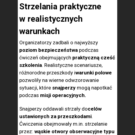
Strzelania praktyczne
w realistycznych
warunkach
Organizatorzy zadbali o najwyższy
poziom bezpieczeństwa
podczas
ćwiczeń obejmujących
praktyczną cześć
szkolenia
. Realistyczne scenariusze,
różnorodne przeszkody i
warunki polowe
pozwoliły na wierne odwzorowanie
sytuacji, które
snajperzy
mogą napotkać
podczas
misji operacyjnych.
Snajperzy oddawali strzały do
celów
ustawionych za przeszkodami
.
Ćwiczenia obejmowały m.in. strzelanie
przez:
wąskie otwory obserwacyjne
typu