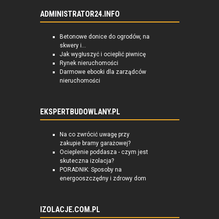
ADMINISTRATOR24.INFO
Betonowe donice do ogrodów, na
skwery i...
Jak wygłuszyć i ocieplić piwnicę
Rynek nieruchomości
Darmowe ebooki dla zarządców
nieruchomości
EKSPERTBUDOWLANY.PL
Na co zwrócić uwagę przy
zakupie bramy garażowej?
Ocieplenie poddasza - czym jest
skuteczna izolacja?
PORADNIK: Sposoby na
energooszczędny i zdrowy dom
IZOLACJE.COM.PL