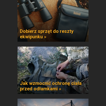
Dobierz sprzęt do reszty
ekwipunku »
Jak wzmocnić ochronę ciała
przed odłamkami »