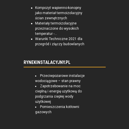
Kompozyt wapienno-konopny
jako materiał termoizolacyjny
ścian zewnętrznych
Materiały termoizolacyjne
przeznaczone do wysokich
temperatur -...
Warunki Techniczne 2021 dla
przegród i złączy budowlanych
RYNEKINSTALACYJNY.PL
Przeciwpożarowe instalacje
wodociągowe – stan prawny
Zapotrzebowanie na moc
cieplną i energię użytkową do
podgrzania ciepłej wody
użytkowej
Pomieszczenia kotłowni
gazowych