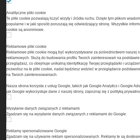
Przeczytaj regulamin
Analityczne pliki cookie
Te pliki cookie pozwalają liczyć wizyty i źródła ruchu. Dzięki tym plikom wiadom
popularne i w jaki sposób poruszają się odwiedzający stronę. Wszystkie inform
cookie są anonimowe.
PRYWATNOŚĆ
Reklamowe pliki cookie
Reklamowe pliki cookie mogą być wykorzystywane za pośrednictwem naszej s
Ta witryna wykorzystuje pliki cookies do przechowywania
reklamowych. Służą do budowania profilu Twoich zainteresowań na podstawie i
informacji na Twoim komputerze. Pliki cookies stosujemy
przeglądasz, co obejmuje unikalną identyfikację Twojej przeglądarki i urządze
w celu świadczenia usług na najwyższym poziomie,
zezwolisz na te pliki cookie, nadal będziesz widzieć w przeglądarce podstawow
w tym w sposób dostosowany do indywidualnych potrzeb.
na Twoich zainteresowaniach.
Korzystanie z witryny bez zmiany ustawień dotyczących
cookies oznacza, że będą one zamieszczane w Twoim
Nasza strona korzysta z usług Google, takich jak Google Analytics i Google Ads
urządzeniu końcowym. W każdym momencie możesz
jak Google wykorzystuje dane z naszej strony, zapoznaj się z polityką prywatn
dokonać zmiany ustawień przeglądarki dotyczących
cookies. Nim Państwo zaczną korzystać z naszego
serwisu prosimy o zapoznanie się z naszą
polityką
Wysyłanie danych związanych z reklamami
prywatności
oraz
informacją o cookies
.
Zgadzam się na wysyłanie danych związanych z reklamami do Google.
Reklamy spersonalizowane Google
Zgadzam się na używanie reklam spersonalizowanych. Reklamy te są dostos