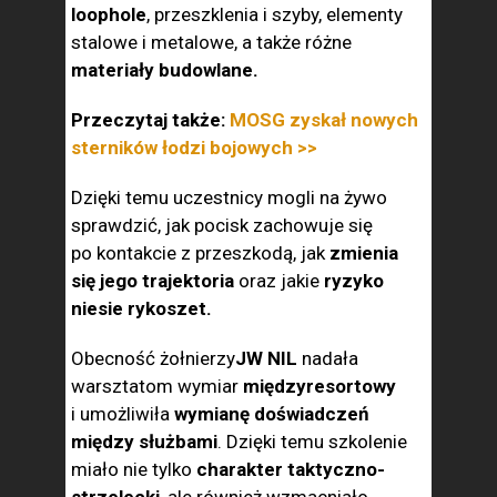
loophole
, przeszklenia i szyby, elementy
stalowe i metalowe, a także różne
materiały budowlane.
Przeczytaj także:
MOSG zyskał nowych
sterników łodzi bojowych >>
Dzięki temu uczestnicy mogli na żywo
sprawdzić, jak pocisk zachowuje się
po kontakcie z przeszkodą, jak
zmienia
się jego trajektoria
oraz jakie
ryzyko
niesie rykoszet.
Obecność żołnierzy
JW NIL
nadała
warsztatom wymiar
międzyresortowy
i umożliwiła
wymianę doświadczeń
między służbami
. Dzięki temu szkolenie
miało nie tylko
charakter taktyczno-