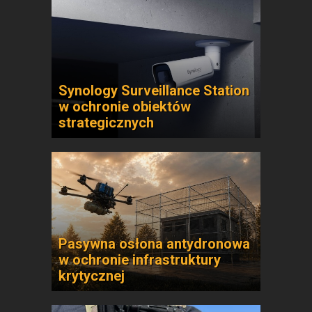
Synology Surveillance Station
w ochronie obiektów
strategicznych
Pasywna osłona antydronowa
w ochronie infrastruktury
krytycznej