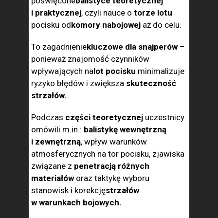
poświęcone
balistyce teoretycznej
i praktycznej
, czyli nauce o
torze lotu
pocisku od
komory nabojowej
aż do celu.
To zagadnienie
kluczowe dla snajperów
–
ponieważ znajomość czynników
wpływających na
lot pocisku
minimalizuje
ryzyko błędów i zwiększa
skuteczność
strzałów.
Podczas
części teoretycznej
uczestnicy
omówili m.in.:
balistykę wewnętrzną
i zewnętrzną
, wpływ warunków
atmosferycznych na tor pocisku, zjawiska
związane z
penetracją różnych
materiałów
oraz taktykę wyboru
stanowisk i korekcję
strzałów
w warunkach bojowych.