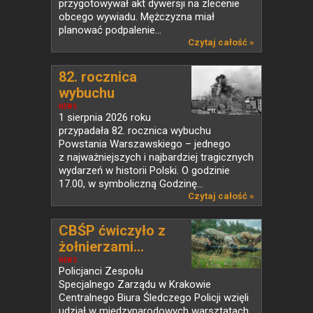
przygotowywał akt dywersji na zlecenie
obcego wywiadu. Mężczyzna miał
planować podpalenie...
Czytaj całość »
82. rocznica
wybuchu
Powstania...
NEWS
1 sierpnia 2026 roku
przypadała 82. rocznica wybuchu
Powstania Warszawskiego – jednego
z najważniejszych i najbardziej tragicznych
wydarzeń w historii Polski. O godzinie
17.00, w symboliczną Godzinę...
Czytaj całość »
CBŚP ćwiczyło z
żołnierzami...
NEWS
Policjanci Zespołu
Specjalnego Zarządu w Krakowie
Centralnego Biura Śledczego Policji wzięli
udział w międzynarodowych warsztatach