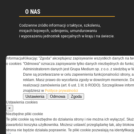
O NAS
Codzienne źródło informacji o taktyce, szkoleniu,
misjach bojowych, uzbrojeniu, umundurowaniu
i wyposażeniu jednostek specjalnych w kraju i na świecie.
Informacja
Klikacjąc "Zgoda" akceptujesz zapisywanie wszystkich danych na tw
o cookies
"Odmowa" oznacza zapisywanie tylko danych niezbędnych do funkcj
REGULAMIN
Administratorem danych jest Grupa Medium sp. z o.o. z siedzibą w 
Dane są przetwarzane w celu zapewnienia funkcjonalności strony, a
Regulamin określa zasady korzystania z portalu
reklam. Masz prawo do wycofania zgody w dowolnym momencie. Da
www.special-ops.pl
realizxacji zamówienia (art. 6 ust. 1 lit. b RODO). Szczegółowe inf
znajdziesz w
Polityce prywatności
Ustawienia
Odmowa
Zgoda
Korzystanie z portalu jest równoznaczne
Ustawienia cookies
z zaakceptowaniem warunków ustanowionych
×
przez Grupa MEDIUM Spółka z ograniczoną
Niezbędne pliki cookie
odpowiedzialnością Spółka komandytowa, nr KRS:
Te pliki cookie są niezbędne do działania strony i nie można ich wyłączyć. Słu
0000537655, NIP 1132860378, REGON 146393437
zawartości koszyka użytkownika. Możesz ustawić przeglądarkę tak, aby blokował
(zwana dalej Grupa MEDIUM) w postaci Regulaminu.
strona nie będzie działała poprawnie. Te pliki cookie pozwalają na identyfika