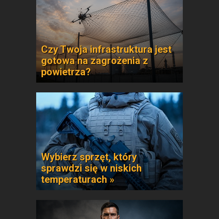
Czy Twoja infrastruktura jest
gotowa na zagrożenia z
powietrza?
Wybierz sprzęt, który
sprawdzi się w niskich
temperaturach »