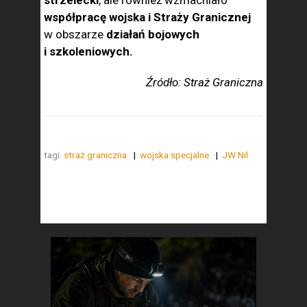
strzelecki
, ale również wzmacniało
współpracę wojska i Straży Granicznej
w obszarze
działań bojowych
i szkoleniowych.
Źródło: Straż Graniczna
tagi:
straż graniczna
wojska specjalne
JW Nil