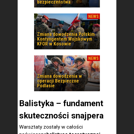
bezpieczeństwa
NEWS
Zmiana dowodzenia Polskim
Kontyngentem Wojskowym
KFOR w Kosowie
NEWS
Zmiana dowodzenia w
operacji Bezpieczne
Podlasie
Balistyka – fundament
skuteczności snajpera
Warsztaty zostały w całości