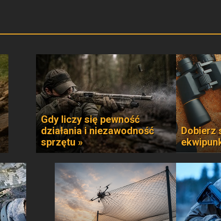
Gdy liczy się pewność
działania i niezawodność
Dobierz 
sprzętu »
ekwipun