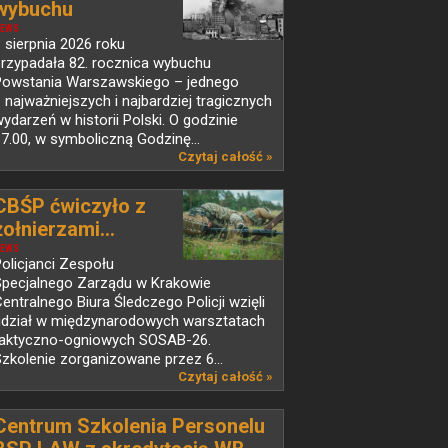
wybuchu
Powstania...
EWS
 sierpnia 2026 roku
przypadała 82. rocznica wybuchu
Powstania Warszawskiego – jednego
 najważniejszych i najbardziej tragicznych
ydarzeń w historii Polski. O godzinie
7.00, w symboliczną Godzinę...
Czytaj całość »
CBŚP ćwiczyło z
żołnierzami...
EWS
olicjanci Zespołu
Specjalnego Zarządu w Krakowie
entralnego Biura Śledczego Policji wzięli
udział w międzynarodowych warsztatach
taktyczno-ogniowych SOSAB-26.
zkolenie zorganizowane przez 6...
Czytaj całość »
Centrum Szkolenia Personelu