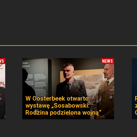
WS
NEWS
W Oosterbeek otwarto
wystawę „Sosabowski:
Rodzina podzielona wojną”