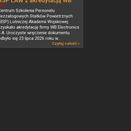
BSP LAW z akredytacją WB
Electronics
EWS
Centrum Szkolenia Personelu
Bezzałogowych Statków Powietrznych
(BSP) Lotniczej Akademii Wojskowej
zyskało akredytację firmy WB Electronics
S.A. Uroczyste wręczenie dokumentu
dbyło się 23 lipca 2026 roku w...
Czytaj całość »