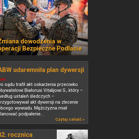
Zmiana dowodzenia w
operacji Bezpieczne Podlasie
ABW udaremniła plan dywersji
EWS
o sądu trafił akt oskarżenia przeciwko
bywatelowi Białorusi Vitalijowi S., który –
edług ustaleń śledczych –
rzygotowywał akt dywersji na zlecenie
obcego wywiadu. Mężczyzna miał
lanować podpalenie...
Czytaj całość »
82. rocznica