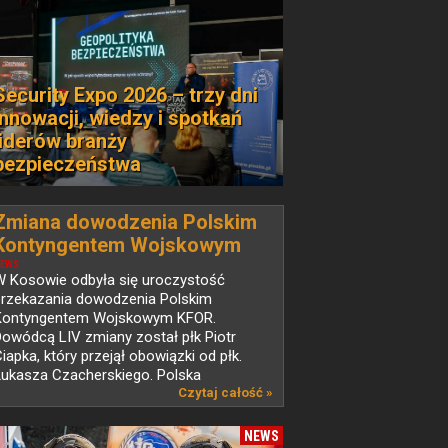
Security Expo 2026 – trzy dni
innowacji, wiedzy i spotkań
liderów branży
bezpieczeństwa
Zmiana dowodzenia Polskim
Kontyngentem Wojskowym
KFOR w Kosowie
EWS
W Kosowie odbyła się uroczystość
przekazania dowodzenia Polskim
Kontyngentem Wojskowym KFOR.
owódcą LIV zmiany został płk Piotr
iapka, który przejął obowiązki od płk.
Łukasza Czacherskiego. Polska
d ponad...
Czytaj całość »
NEWS