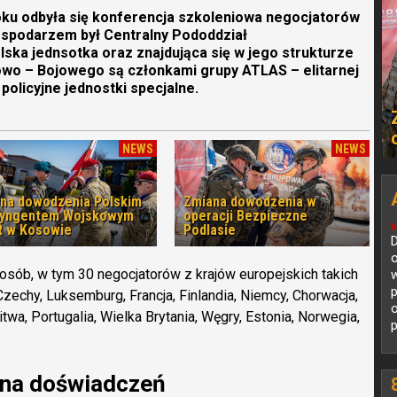
roku odbyła się konferencja szkoleniowa negocjatorów
gospodarzem był Centralny Pododdział
olska jednsotka oraz znajdująca się w jego strukturze
owo – Bojowego są członkami grupy ATLAS – elitarnej
policyjne jednostki specjalne.
NEWS
NEWS
na dowodzenia Polskim
Zmiana dowodzenia w
tyngentem Wojskowym
operacji Bezpieczne
 w Kosowie
Podlasie
N
D
o
sób, w tym 30 negocjatorów z krajów europejskich takich
w
p
 Czechy, Luksemburg, Francja, Finlandia, Niemcy, Chorwacja,
itwa, Portugalia, Wielka Brytania, Węgry, Estonia, Norwegia,
p
na doświadczeń