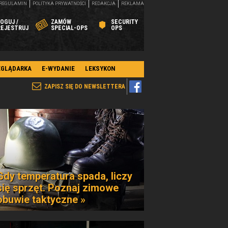
REGULAMIN
POLITYKA PRYWATNOŚCI
REDAKCJA
REKLAMA
OGUJ /
ZAMÓW
SECURITY
REJESTRUJ
SPECIAL-OPS
OPS
EGLĄDARKA
E-WYDANIE
LEKSYKON
ZAPISZ SIĘ DO NEWSLETTERA
Gdy temperatura spada, liczy
się sprzęt. Poznaj zimowe
obuwie taktyczne »