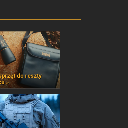
sprzęt do reszty
ku »