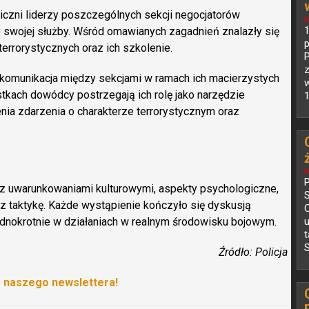
niczni liderzy poszczególnych sekcji negocjatorów
N
1
e swojej służby. Wśród omawianych zagadnień znalazły się
rterrorystycznych oraz ich szkolenie.
z
a komunikacja między sekcjami w ramach ich macierzystych
w
ostkach dowódcy postrzegają ich rolę jako narzędzie
1
ia zdarzenia o charakterze terrorystycznym oraz
N
P
z uwarunkowaniami kulturowymi, aspekty psychologiczne,
raz taktykę. Każde wystąpienie kończyło się dyskusją
C
dnokrotnie w działaniach w realnym środowisku bojowym.
S
Źródło: Policja
o naszego newslettera!