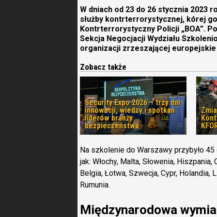
W dniach od 23 do 26 stycznia 2023 
służby kontrterrorystycznej, kórej 
Kontrterrorystyczny Policji „BOA”. P
Sekcja Negocjacji Wydziału Szkoleni
organizacji zrzeszającej europejskie 
Zobacz także
Security Expo 2026 – trzy dni
innowacji, wiedzy i spotkań
Zmia
liderów branży
Kon
bezpieczeństwa
KFOR
Na szkolenie do Warszawy przybyło 45 o
jak: Włochy, Malta, Słowenia, Hiszpania,
Belgia, Łotwa, Szwecja, Cypr, Holandia, L
Rumunia.
Międzynarodowa wymia