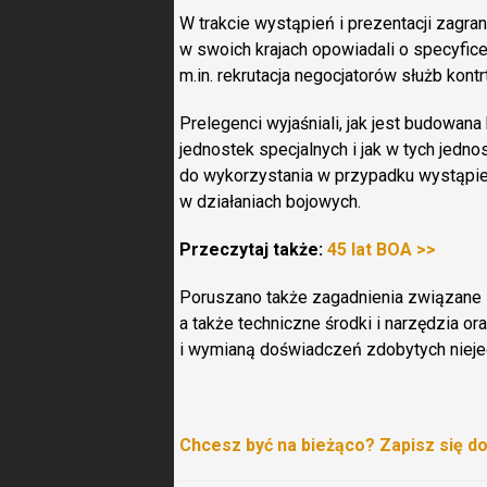
W trakcie wystąpień i prezentacji zagra
w swoich krajach opowiadali o specyfic
m.in. rekrutacja negocjatorów służb kont
Prelegenci wyjaśniali, jak jest budowan
jednostek specjalnych i jak w tych jedn
do wykorzystania w przypadku wystąpien
w działaniach bojowych.
Przeczytaj także:
45 lat BOA >>
Poruszano także zagadnienia związane 
a także techniczne środki i narzędzia o
i wymianą doświadczeń zdobytych nieje
Chcesz być na bieżąco? Zapisz się d