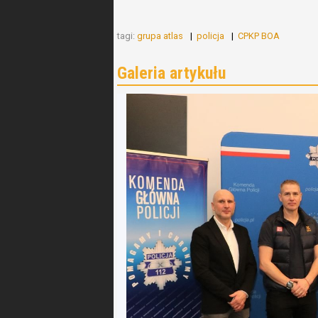
tagi:
grupa atlas
policja
CPKP BOA