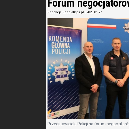
Forum negocjator
Redakcja SpecialOps.pl
|
2023-01-27
Przedstawiciele Policji na forum negocjatoró