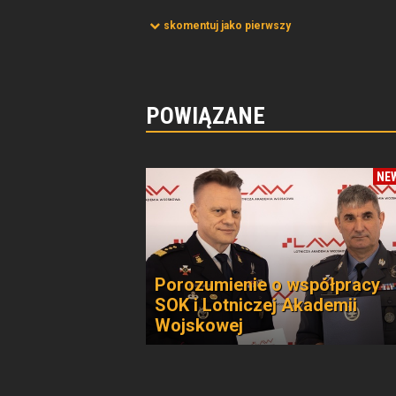
skomentuj jako pierwszy
POWIĄZANE
NE
Porozumienie o współpracy
SOK i Lotniczej Akademii
Wojskowej