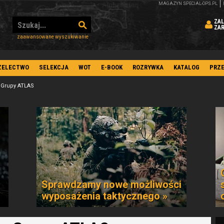
MAGAZYN SPECIAL-OPS.PL
ZAL
ZA
zaawansowane wyszukiwanie
ZELECTWO
SELEKCJA
WOT
E-BOOK
ROZRYWKA
KATALOG
PRZ
 Grupy ATLAS
Sprawdzamy nowe możliwości
wyposażenia taktycznego »