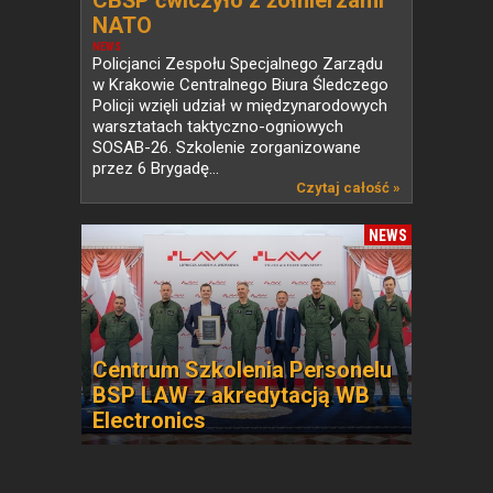
CBŚP ćwiczyło z żołnierzami
NATO
NEWS
Policjanci Zespołu Specjalnego Zarządu
w Krakowie Centralnego Biura Śledczego
Policji wzięli udział w międzynarodowych
warsztatach taktyczno-ogniowych
SOSAB-26. Szkolenie zorganizowane
przez 6 Brygadę...
Czytaj całość »
NEWS
Centrum Szkolenia Personelu
BSP LAW z akredytacją WB
Electronics