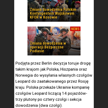
Zmiana dowodzenia Polskim
Kontyngentem Wojskowym
KFOR w Kosowie
NEWS
Zmiana dowodzenia w
operacji Bezpieczne
Podlasie
Podjęta przez Berlin decyzja toruje drogę
takim krajom jak Polska, Hiszpania oraz
Norwegia do wysyłania własnych czołgów
Leopard do zaatakowanego przez Rosję
kraju. Polska przekaże Ukrainie kompanię
czołgów Leopard liczącą 14 pojazdów-
trzy plutony po cztery czołgi i sekcja
dowodzenia (dwa czołgi).