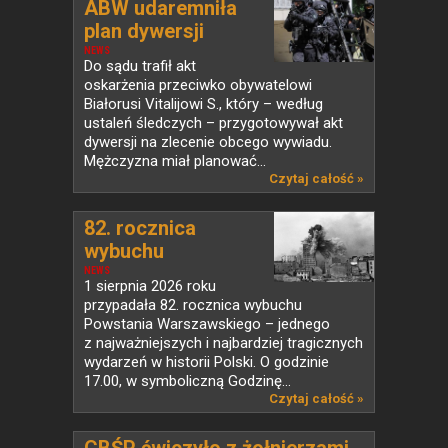
ABW udaremniła
plan dywersji
NEWS
Do sądu trafił akt
oskarżenia przeciwko obywatelowi
Białorusi Vitalijowi S., który – według
ustaleń śledczych – przygotowywał akt
dywersji na zlecenie obcego wywiadu.
Mężczyzna miał planować...
Czytaj całość »
82. rocznica
wybuchu
Powstania...
NEWS
1 sierpnia 2026 roku
przypadała 82. rocznica wybuchu
Powstania Warszawskiego – jednego
z najważniejszych i najbardziej tragicznych
wydarzeń w historii Polski. O godzinie
17.00, w symboliczną Godzinę...
Czytaj całość »