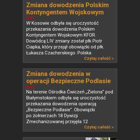
Zmiana dowodzenia Polskim
Kontyngentem Wojskowym
KFOR w Kosowie
NEWS
W Kosowie odbyła się uroczystość
przekazania dowodzenia Polskim
Kontyngentem Wojskowym KFOR.
Dowódcą LIV zmiany został płk Piotr
Ciapka, który przejął obowiązki od płk.
Łukasza Czacherskiego. Polska
od ponad...
Czytaj całość »
Zmiana dowodzenia w
operacji Bezpieczne Podlasie
NEWS
Na terenie Ośrodka Ćwiczeń „Zielona” pod
Białymstokiem odbyła się uroczystość
przekazania dowodzenia operacją
„Bezpieczne Podlasie”. Obowiązki
po żołnierzach 18 Dywizji
Zmechanizowanej przejęła 12
Szczecińska...
Czytaj całość »