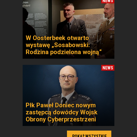
NEWS
W Oosterbeek otwarto
wystawę „Sosabowski:
Rodzina podzielona wojną”
NEWS
Płk Paweł Doniec nowym
zastępcą dowódcy Wojsk
Obrony Cyberprzestrzeni
POKAŻ WSZYSTKIE