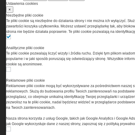
Korzystanie z portalu jest równoznaczne
Ustawienia cookies
z zaakceptowaniem warunków ustanowionych
×
przez Grupa MEDIUM Spółka z ograniczoną
Niezbędne pliki cookie
odpowiedzialnością Spółka komandytowa, nr KRS:
Te pliki cookie są niezbędne do działania strony i nie można ich wyłączyć. Słu
0000537655, NIP 1132860378, REGON 146393437
zawartości koszyka użytkownika. Możesz ustawić przeglądarkę tak, aby blokował
(zwana dalej Grupa MEDIUM) w postaci Regulaminu.
strona nie będzie działała poprawnie. Te pliki cookie pozwalają na identyfika
Przeczytaj regulamin
Analityczne pliki cookie
Te pliki cookie pozwalają liczyć wizyty i źródła ruchu. Dzięki tym plikom wiadom
popularne i w jaki sposób poruszają się odwiedzający stronę. Wszystkie inform
cookie są anonimowe.
PRYWATNOŚĆ
Reklamowe pliki cookie
Reklamowe pliki cookie mogą być wykorzystywane za pośrednictwem naszej s
Ta witryna wykorzystuje pliki cookies do przechowywania
reklamowych. Służą do budowania profilu Twoich zainteresowań na podstawie i
informacji na Twoim komputerze. Pliki cookies stosujemy
przeglądasz, co obejmuje unikalną identyfikację Twojej przeglądarki i urządze
w celu świadczenia usług na najwyższym poziomie,
zezwolisz na te pliki cookie, nadal będziesz widzieć w przeglądarce podstawow
w tym w sposób dostosowany do indywidualnych potrzeb.
na Twoich zainteresowaniach.
Korzystanie z witryny bez zmiany ustawień dotyczących
cookies oznacza, że będą one zamieszczane w Twoim
Nasza strona korzysta z usług Google, takich jak Google Analytics i Google Ads
urządzeniu końcowym. W każdym momencie możesz
jak Google wykorzystuje dane z naszej strony, zapoznaj się z polityką prywatn
dokonać zmiany ustawień przeglądarki dotyczących
cookies. Nim Państwo zaczną korzystać z naszego