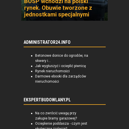
BOSP wchodzi na polski
rynek. Obuwie tworzone z
jednostkami specjalnymi
ADMINISTRATOR24.INFO
Betonowe donice do ogrodów, na
skwery i...
Jak wygłuszyć i ocieplić piwnicę
Rynek nieruchomości
Darmowe ebooki dla zarządców
nieruchomości
EKSPERTBUDOWLANY.PL
Na co zwrócić uwagę przy
zakupie bramy garażowej?
Ocieplenie poddasza - czym jest
skuteczna izolacja?