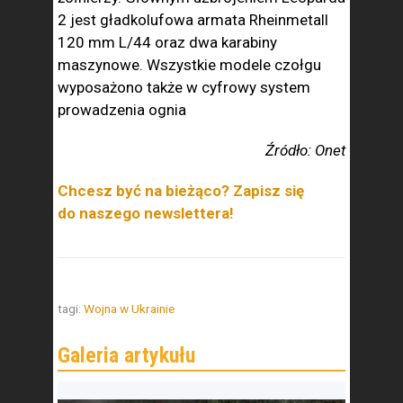
2 jest gładkolufowa armata Rheinmetall
120 mm L/44 oraz dwa karabiny
maszynowe. Wszystkie modele czołgu
wyposażono także w cyfrowy system
prowadzenia ognia
Źródło: Onet
Chcesz być na bieżąco? Zapisz się
do naszego newslettera!
tagi:
Wojna w Ukrainie