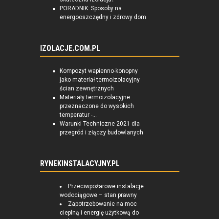
PORADNIK: Sposoby na
energooszczędny i zdrowy dom
IZOLACJE.COM.PL
Kompozyt wapienno-konopny
jako materiał termoizolacyjny
ścian zewnętrznych
Materiały termoizolacyjne
przeznaczone do wysokich
temperatur -...
Warunki Techniczne 2021 dla
przegród i złączy budowlanych
RYNEKINSTALACYJNY.PL
Przeciwpożarowe instalacje
wodociągowe – stan prawny
Zapotrzebowanie na moc
cieplną i energię użytkową do