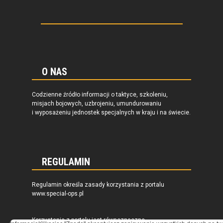
O NAS
Codzienne źródło informacji o taktyce, szkoleniu,
misjach bojowych, uzbrojeniu, umundurowaniu
i wyposażeniu jednostek specjalnych w kraju i na świecie.
REGULAMIN
Regulamin określa zasady korzystania z portalu
www.special-ops.pl
Korzystanie z portalu jest równoznaczne