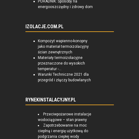
PORADNIK: Sposoby na
energooszczędny i zdrowy dom
IZOLACJE.COM.PL
Kompozyt wapienno-konopny
jako materiał termoizolacyjny
ścian zewnętrznych
Materiały termoizolacyjne
przeznaczone do wysokich
temperatur -...
Warunki Techniczne 2021 dla
przegród i złączy budowlanych
RYNEKINSTALACYJNY.PL
Przeciwpożarowe instalacje
wodociągowe – stan prawny
Zapotrzebowanie na moc
cieplną i energię użytkową do
podgrzania ciepłej wody