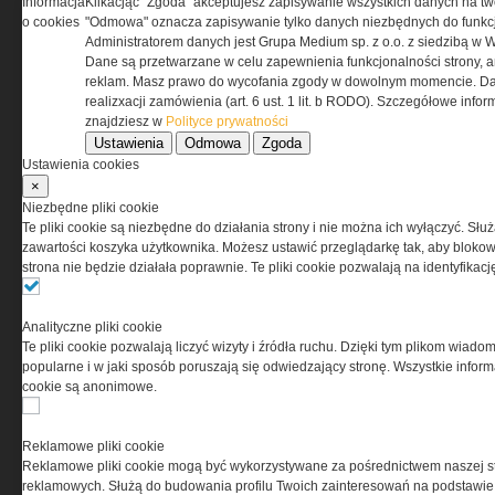
Informacja
Klikacjąc "Zgoda" akceptujesz zapisywanie wszystkich danych na tw
z zaakceptowaniem warunków ustanowionych
o cookies
"Odmowa" oznacza zapisywanie tylko danych niezbędnych do funkcj
przez Grupa MEDIUM Spółka z ograniczoną
Administratorem danych jest Grupa Medium sp. z o.o. z siedzibą w 
odpowiedzialnością Spółka komandytowa, nr KRS:
Dane są przetwarzane w celu zapewnienia funkcjonalności strony, a
0000537655, NIP 1132860378, REGON 146393437
reklam. Masz prawo do wycofania zgody w dowolnym momencie. Da
(zwana dalej Grupa MEDIUM) w postaci Regulaminu.
realizxacji zamówienia (art. 6 ust. 1 lit. b RODO). Szczegółowe inf
znajdziesz w
Polityce prywatności
Ustawienia
Odmowa
Zgoda
Przeczytaj regulamin
Ustawienia cookies
×
Niezbędne pliki cookie
Te pliki cookie są niezbędne do działania strony i nie można ich wyłączyć. Słu
zawartości koszyka użytkownika. Możesz ustawić przeglądarkę tak, aby blokował
PRYWATNOŚĆ
strona nie będzie działała poprawnie. Te pliki cookie pozwalają na identyfika
Ta witryna wykorzystuje pliki cookies do przechowywania
Analityczne pliki cookie
informacji na Twoim komputerze. Pliki cookies stosujemy
Te pliki cookie pozwalają liczyć wizyty i źródła ruchu. Dzięki tym plikom wiadom
w celu świadczenia usług na najwyższym poziomie,
popularne i w jaki sposób poruszają się odwiedzający stronę. Wszystkie inform
w tym w sposób dostosowany do indywidualnych potrzeb.
cookie są anonimowe.
Korzystanie z witryny bez zmiany ustawień dotyczących
cookies oznacza, że będą one zamieszczane w Twoim
urządzeniu końcowym. W każdym momencie możesz
Reklamowe pliki cookie
dokonać zmiany ustawień przeglądarki dotyczących
Reklamowe pliki cookie mogą być wykorzystywane za pośrednictwem naszej s
cookies. Nim Państwo zaczną korzystać z naszego
reklamowych. Służą do budowania profilu Twoich zainteresowań na podstawie i
serwisu prosimy o zapoznanie się z naszą
polityką