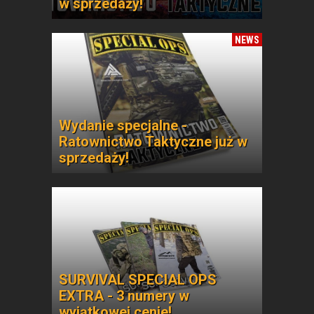
w sprzedaży!
NEWS
Wydanie specjalne -
Ratownictwo Taktyczne już w
sprzedaży!
SURVIVAL SPECIAL OPS
EXTRA - 3 numery w
wyjątkowej cenie!