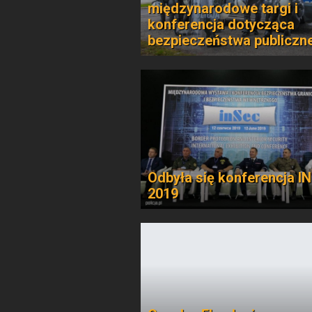
międzynarodowe targi i
konferencja dotycząca
bezpieczeństwa publiczn
Odbyła się konferencja I
2019