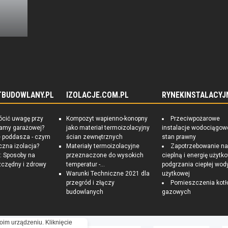
TBUDOWLANY.PL
IZOLACJE.COM.PL
RYNEKINSTALACYJ
ócić uwagę przy
Kompozyt wapienno-konopny
Przeciwpożarowe
ramy garażowej?
jako materiał termoizolacyjny
instalacje wodociągow
e poddasza - czym
ścian zewnętrznych
stan prawny
czna izolacja?
Materiały termoizolacyjne
Zapotrzebowanie n
 Sposoby na
przeznaczone do wysokich
cieplną i energię użytk
czędny i zdrowy
temperatur -...
podgrzania ciepłej wod
Warunki Techniczne 2021 dla
użytkowej
przegród i złączy
Pomieszczenia kotł
budowlanych
gazowych
oim urządzeniu. Kliknięcie