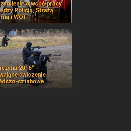
zumienie o współpracy
ędzy Policją, Strażą
rną i WOT
iczyna 2016” -
wające ćwiczenie
ódczo-sztabowe