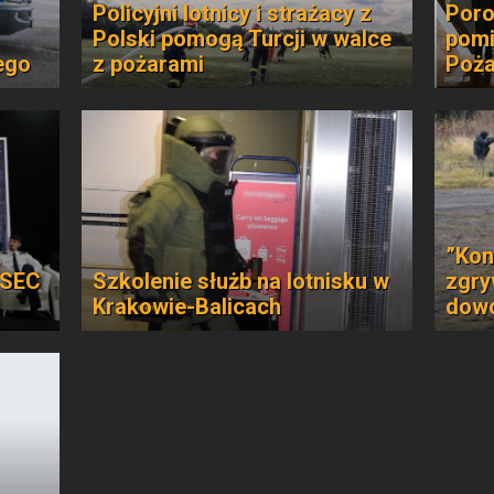
Policyjni lotnicy i strażacy z
Poro
Polski pomogą Turcji w walce
pomi
ego
z pożarami
Poża
”Kon
NSEC
Szkolenie służb na lotnisku w
zgry
Krakowie-Balicach
dow