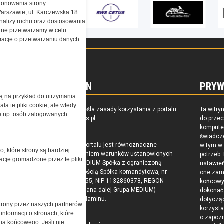
onowania strony.
Warszawie, ul. Karczewska 18.
nalizy ruchu oraz dostosowania
ne przetwarzamy w celu
ormacje o przetwarzaniu danych
REGULAMIN
PRYW
żą na przykład do utrzymania
a te pliki cookie, ale wtedy
zkoleniu,
Regulamin określa zasady korzystania z portalu
Ta witry
cję np. osób zalogowanych.
owaniu
www.special-ops.pl
do prze
raju
komputer
świadcz
Korzystanie z portalu jest równoznaczne
w tym w
o, które strony są bardziej
z zaakceptowaniem warunków ustanowionych
potrzeb.
acje gromadzone przez te pliki
przez Grupa MEDIUM Spółka z ograniczoną
ustawie
odpowiedzialnością Spółka komandytowa, nr
one zam
KRS: 0000537655, NIP 1132860378, REGON
końcow
146393437 (zwana dalej Grupa MEDIUM)
dokonać 
w postaci Regulaminu.
dotyczą
trony przez naszych partnerów
korzysta
nformacji o stronach, które
o zapoz
nia końcowego. Jeśli nie