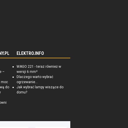
NY.PL
ELEKTRO.INFO
WAGO 221 - teraz również w
e –
wersji 6 mm²
Dlaczego warto wybrać
a moc
ogrzewanie...
ową do
Jak wybrać lampy wiszące do
y
domu?
owni