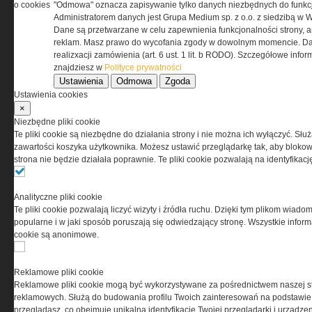
o cookies
"Odmowa" oznacza zapisywanie tylko danych niezbędnych do funkcj
Administratorem danych jest Grupa Medium sp. z o.o. z siedzibą w 
Dane są przetwarzane w celu zapewnienia funkcjonalności strony, a
reklam. Masz prawo do wycofania zgody w dowolnym momencie. Da
realizxacji zamówienia (art. 6 ust. 1 lit. b RODO). Szczegółowe inf
znajdziesz w
Polityce prywatności
Ustawienia
Odmowa
Zgoda
Ustawienia cookies
×
O NAS
Niezbędne pliki cookie
Te pliki cookie są niezbędne do działania strony i nie można ich wyłączyć. Słu
zawartości koszyka użytkownika. Możesz ustawić przeglądarkę tak, aby blokował
Codzienne źródło informacji o taktyce, s
strona nie będzie działała poprawnie. Te pliki cookie pozwalają na identyfika
misjach bojowych, uzbrojeniu, umundur
i wyposażeniu jednostek specjalnych w k
i na świecie.
Analityczne pliki cookie
Te pliki cookie pozwalają liczyć wizyty i źródła ruchu. Dzięki tym plikom wiadom
popularne i w jaki sposób poruszają się odwiedzający stronę. Wszystkie inform
cookie są anonimowe.
Reklamowe pliki cookie
Reklamowe pliki cookie mogą być wykorzystywane za pośrednictwem naszej s
reklamowych. Służą do budowania profilu Twoich zainteresowań na podstawie i
przeglądasz, co obejmuje unikalną identyfikację Twojej przeglądarki i urządze