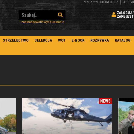
MAGAZYN SPECIAL-OPS.PL
REGULA
ZALOGUJ /
ZAREJEST
zaawansowane wyszukiwanie
STRZELECTWO
SELEKCJA
WOT
E-BOOK
ROZRYWKA
KATALOG
NEWS