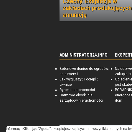
Czechy. Eksplozja w
zakładach produkujących
amunicję
ADMINISTRATOR24.INFO
EKSPER
Betonowe donice do ogrodów,
Na co zwr
na skwery i...
zakupie b
Jak wygłuszyć i ocieplić
Ociepleni
piwnicę
jest skute
Rynek nieruchomości
PORADNIK:
Darmowe ebooki dla
energoosz
zarządców nieruchomości
dom
Informacja
Klikacjąc "Zgoda" akceptujesz zapisywanie wszystkich danych na tw