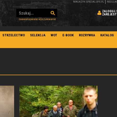
MAGAZYN SPECIAL-OPS.PL
REGULA
ZALOGUJ /
ZAREJEST
zaawansowane wyszukiwanie
STRZELECTWO
SELEKCJA
WOT
E-BOOK
ROZRYWKA
KATALOG