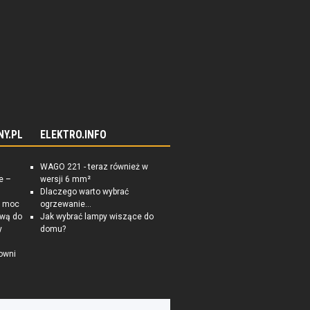
NY.PL
ELEKTRO.INFO
WAGO 221 - teraz również w
e –
wersji 6 mm²
Dlaczego warto wybrać
a moc
ogrzewanie...
ową do
Jak wybrać lampy wiszące do
y
domu?
owni