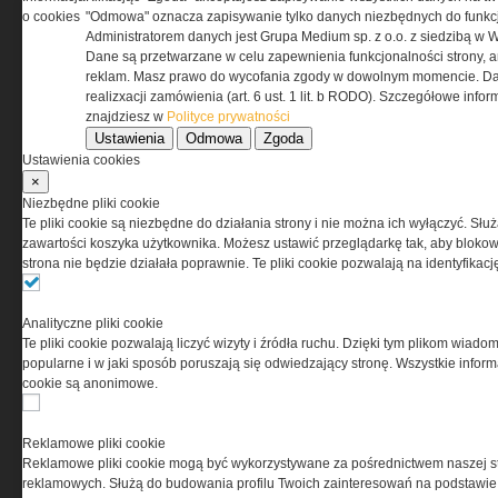
o cookies
"Odmowa" oznacza zapisywanie tylko danych niezbędnych do funkcj
Administratorem danych jest Grupa Medium sp. z o.o. z siedzibą w 
Dane są przetwarzane w celu zapewnienia funkcjonalności strony, a
reklam. Masz prawo do wycofania zgody w dowolnym momencie. Da
realizxacji zamówienia (art. 6 ust. 1 lit. b RODO). Szczegółowe inf
znajdziesz w
Polityce prywatności
Ustawienia
Odmowa
Zgoda
Ustawienia cookies
×
O NAS
Niezbędne pliki cookie
Te pliki cookie są niezbędne do działania strony i nie można ich wyłączyć. Słu
zawartości koszyka użytkownika. Możesz ustawić przeglądarkę tak, aby blokował
Codzienne źródło informacji o taktyce, s
strona nie będzie działała poprawnie. Te pliki cookie pozwalają na identyfika
misjach bojowych, uzbrojeniu, umundur
i wyposażeniu jednostek specjalnych w k
i na świecie.
Analityczne pliki cookie
Te pliki cookie pozwalają liczyć wizyty i źródła ruchu. Dzięki tym plikom wiadom
popularne i w jaki sposób poruszają się odwiedzający stronę. Wszystkie inform
cookie są anonimowe.
Reklamowe pliki cookie
Reklamowe pliki cookie mogą być wykorzystywane za pośrednictwem naszej s
reklamowych. Służą do budowania profilu Twoich zainteresowań na podstawie i