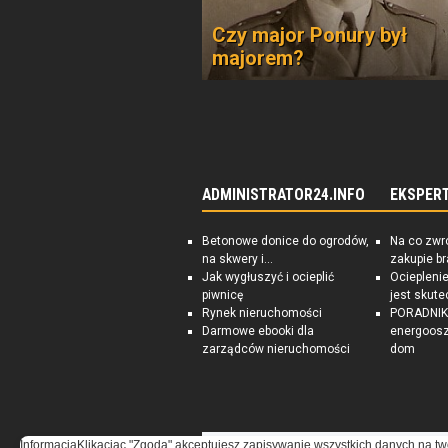
Czy major Ponury był
majorem?
ADMINISTRATOR24.INFO
EKSPER
Betonowe donice do ogrodów,
Na co zwr
na skwery i...
zakupie b
Jak wygłuszyć i ocieplić
Ociepleni
piwnicę
jest skute
Rynek nieruchomości
PORADNIK:
Darmowe ebooki dla
energoosz
zarządców nieruchomości
dom
Informacja
Klikacjąc "Zgoda" akceptujesz zapisywanie wszystkich danych na tw