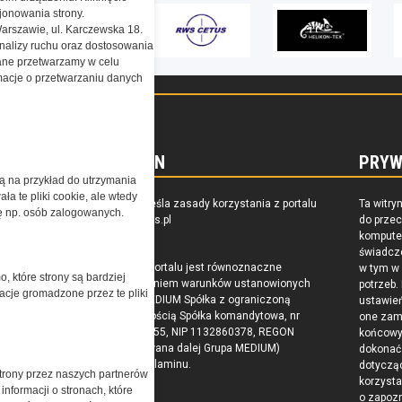
onowania strony.
Warszawie, ul. Karczewska 18.
nalizy ruchu oraz dostosowania
ne przetwarzamy w celu
ormacje o przetwarzaniu danych
REGULAMIN
PRYW
żą na przykład do utrzymania
a te pliki cookie, ale wtedy
zkoleniu,
Regulamin określa zasady korzystania z portalu
Ta witry
cję np. osób zalogowanych.
owaniu
www.special-ops.pl
do prze
raju
komputer
świadcz
Korzystanie z portalu jest równoznaczne
w tym w
o, które strony są bardziej
z zaakceptowaniem warunków ustanowionych
potrzeb.
acje gromadzone przez te pliki
przez Grupa MEDIUM Spółka z ograniczoną
ustawie
odpowiedzialnością Spółka komandytowa, nr
one zam
KRS: 0000537655, NIP 1132860378, REGON
końcow
146393437 (zwana dalej Grupa MEDIUM)
dokonać 
w postaci Regulaminu.
dotyczą
trony przez naszych partnerów
korzysta
nformacji o stronach, które
o zapoz