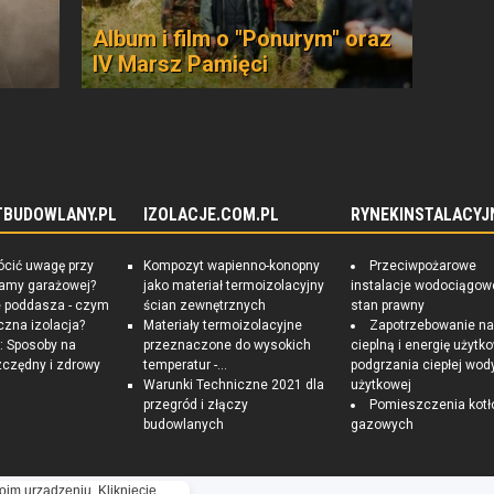
Album i film o "Ponurym" oraz
IV Marsz Pamięci
TBUDOWLANY.PL
IZOLACJE.COM.PL
RYNEKINSTALACYJ
ócić uwagę przy
Kompozyt wapienno-konopny
Przeciwpożarowe
ramy garażowej?
jako materiał termoizolacyjny
instalacje wodociągow
e poddasza - czym
ścian zewnętrznych
stan prawny
czna izolacja?
Materiały termoizolacyjne
Zapotrzebowanie n
 Sposoby na
przeznaczone do wysokich
cieplną i energię użytk
czędny i zdrowy
temperatur -...
podgrzania ciepłej wod
Warunki Techniczne 2021 dla
użytkowej
przegród i złączy
Pomieszczenia kotł
budowlanych
gazowych
oim urządzeniu. Kliknięcie