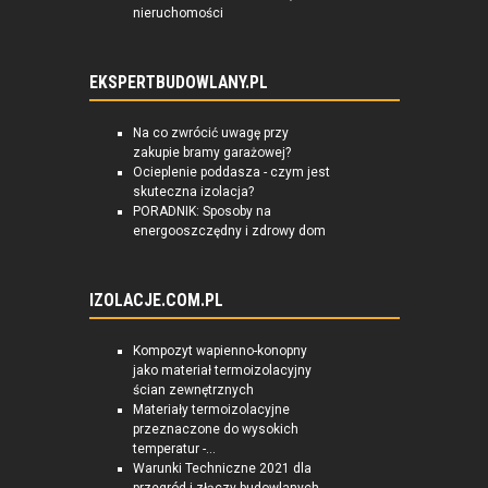
nieruchomości
EKSPERTBUDOWLANY.PL
Na co zwrócić uwagę przy
zakupie bramy garażowej?
Ocieplenie poddasza - czym jest
skuteczna izolacja?
PORADNIK: Sposoby na
energooszczędny i zdrowy dom
IZOLACJE.COM.PL
Kompozyt wapienno-konopny
jako materiał termoizolacyjny
ścian zewnętrznych
Materiały termoizolacyjne
przeznaczone do wysokich
temperatur -...
Warunki Techniczne 2021 dla