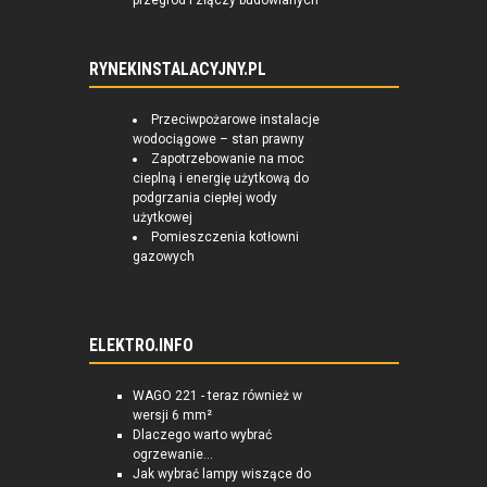
przegród i złączy budowlanych
RYNEKINSTALACYJNY.PL
Przeciwpożarowe instalacje
wodociągowe – stan prawny
Zapotrzebowanie na moc
cieplną i energię użytkową do
podgrzania ciepłej wody
użytkowej
Pomieszczenia kotłowni
gazowych
ELEKTRO.INFO
WAGO 221 - teraz również w
wersji 6 mm²
Dlaczego warto wybrać
ogrzewanie...
Jak wybrać lampy wiszące do