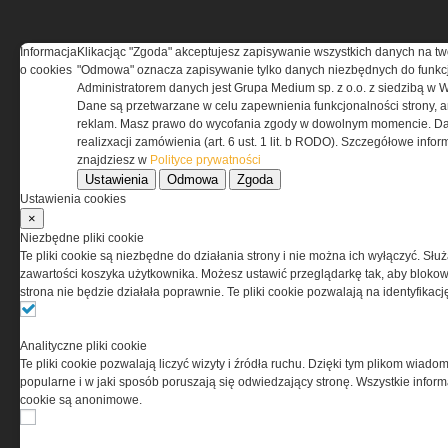
Informacja
Klikacjąc "Zgoda" akceptujesz zapisywanie wszystkich danych na tw
REGULAMIN
o cookies
"Odmowa" oznacza zapisywanie tylko danych niezbędnych do funkcj
Administratorem danych jest Grupa Medium sp. z o.o. z siedzibą w 
Dane są przetwarzane w celu zapewnienia funkcjonalności strony, a
Regulamin określa zasady korzystania z portalu
reklam. Masz prawo do wycofania zgody w dowolnym momencie. Da
www.special-ops.pl
realizxacji zamówienia (art. 6 ust. 1 lit. b RODO). Szczegółowe inf
znajdziesz w
Polityce prywatności
Ustawienia
Odmowa
Zgoda
Korzystanie z portalu jest równoznaczne
Ustawienia cookies
z zaakceptowaniem warunków ustanowionych
×
przez Grupa MEDIUM Spółka z ograniczoną
Niezbędne pliki cookie
odpowiedzialnością Spółka komandytowa, nr KRS:
Te pliki cookie są niezbędne do działania strony i nie można ich wyłączyć. Słu
0000537655, NIP 1132860378, REGON 146393437
zawartości koszyka użytkownika. Możesz ustawić przeglądarkę tak, aby blokował
(zwana dalej Grupa MEDIUM) w postaci Regulaminu.
strona nie będzie działała poprawnie. Te pliki cookie pozwalają na identyfika
Przeczytaj regulamin
Analityczne pliki cookie
Te pliki cookie pozwalają liczyć wizyty i źródła ruchu. Dzięki tym plikom wiadom
popularne i w jaki sposób poruszają się odwiedzający stronę. Wszystkie inform
cookie są anonimowe.
PRYWATNOŚĆ