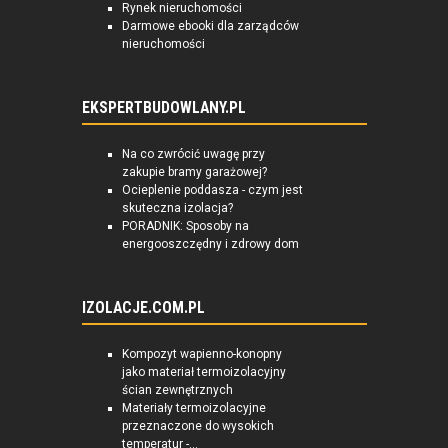
Rynek nieruchomości
Darmowe ebooki dla zarządców
nieruchomości
EKSPERTBUDOWLANY.PL
Na co zwrócić uwagę przy
zakupie bramy garażowej?
Ocieplenie poddasza - czym jest
skuteczna izolacja?
PORADNIK: Sposoby na
energooszczędny i zdrowy dom
IZOLACJE.COM.PL
Kompozyt wapienno-konopny
jako materiał termoizolacyjny
ścian zewnętrznych
Materiały termoizolacyjne
przeznaczone do wysokich
temperatur -...