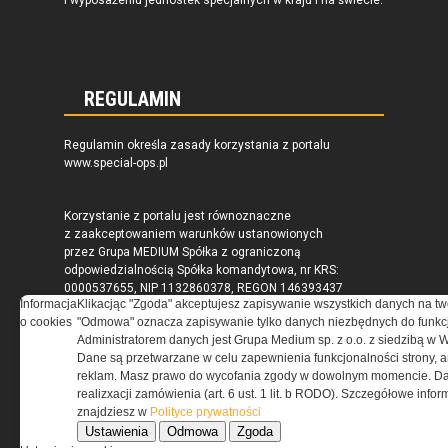
i wyposażeniu jednostek specjalnych w kraju i na świecie.
REGULAMIN
Regulamin określa zasady korzystania z portalu
www.special-ops.pl
Korzystanie z portalu jest równoznaczne
z zaakceptowaniem warunków ustanowionych
przez Grupa MEDIUM Spółka z ograniczoną
odpowiedzialnością Spółka komandytowa, nr KRS:
0000537655, NIP 1132860378, REGON 146393437
Informacja
Klikacjąc "Zgoda" akceptujesz zapisywanie wszystkich danych na tw
(zwana dalej Grupa MEDIUM) w postaci Regulaminu.
o cookies
"Odmowa" oznacza zapisywanie tylko danych niezbędnych do funkcj
Administratorem danych jest Grupa Medium sp. z o.o. z siedzibą w 
Dane są przetwarzane w celu zapewnienia funkcjonalności strony, a
Przeczytaj regulamin
reklam. Masz prawo do wycofania zgody w dowolnym momencie. Da
realizxacji zamówienia (art. 6 ust. 1 lit. b RODO). Szczegółowe inf
znajdziesz w
Polityce prywatności
Ustawienia
Odmowa
Zgoda