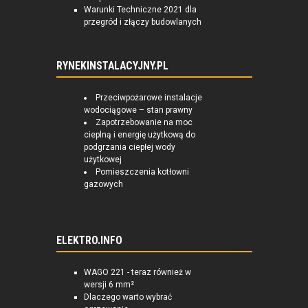
Warunki Techniczne 2021 dla
przegród i złączy budowlanych
RYNEKINSTALACYJNY.PL
Przeciwpożarowe instalacje
wodociągowe – stan prawny
Zapotrzebowanie na moc
cieplną i energię użytkową do
podgrzania ciepłej wody
użytkowej
Pomieszczenia kotłowni
gazowych
ELEKTRO.INFO
WAGO 221 - teraz również w
wersji 6 mm²
Dlaczego warto wybrać