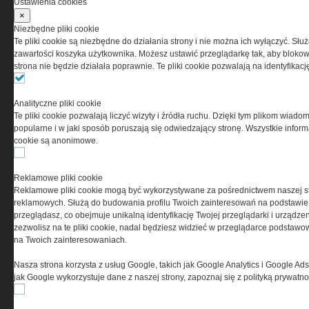
Ustawienia cookies
PRYWATNOŚĆ
×
Niezbędne pliki cookie
Ta witryna wykorzystuje pliki cookies do przechowywania
Te pliki cookie są niezbędne do działania strony i nie można ich wyłączyć. Słu
informacji na Twoim komputerze. Pliki cookies stosujemy
zawartości koszyka użytkownika. Możesz ustawić przeglądarkę tak, aby blokował
w celu świadczenia usług na najwyższym poziomie,
strona nie będzie działała poprawnie. Te pliki cookie pozwalają na identyfika
w tym w sposób dostosowany do indywidualnych potrzeb.
Korzystanie z witryny bez zmiany ustawień dotyczących
cookies oznacza, że będą one zamieszczane w Twoim
Analityczne pliki cookie
urządzeniu końcowym. W każdym momencie możesz
Te pliki cookie pozwalają liczyć wizyty i źródła ruchu. Dzięki tym plikom wiadom
dokonać zmiany ustawień przeglądarki dotyczących
popularne i w jaki sposób poruszają się odwiedzający stronę. Wszystkie inform
cookies. Nim Państwo zaczną korzystać z naszego
cookie są anonimowe.
serwisu prosimy o zapoznanie się z naszą
polityką
prywatności
oraz
informacją o cookies
.
Reklamowe pliki cookie
Reklamowe pliki cookie mogą być wykorzystywane za pośrednictwem naszej s
reklamowych. Służą do budowania profilu Twoich zainteresowań na podstawie i
przeglądasz, co obejmuje unikalną identyfikację Twojej przeglądarki i urządze
zezwolisz na te pliki cookie, nadal będziesz widzieć w przeglądarce podstawow
na Twoich zainteresowaniach.
Nasza strona korzysta z usług Google, takich jak Google Analytics i Google Ads
Copyright © 2004-2019 Grupa MEDIUM Spółka z ograniczoną odpowiedzialnością
jak Google wykorzystuje dane z naszej strony, zapoznaj się z polityką prywatn
Spółka komandytowa, nr KRS: 0000537655. Wszelkie prawa, w tym Autora,
Wydawcy i Producenta bazy danych zastrzeżone. Jakiekolwiek dalsze
rozpowszechnianie artykułów zabronione. Korzystanie z serwisu i
zamieszczonych w nim utworów i danych wyłącznie na zasadach określonych w
Zasadach korzystania z serwisu.