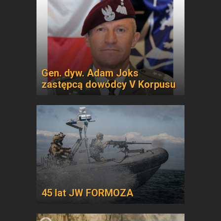
Gen. dyw. Adam Joks
zastępcą dowódcy V Korpusu
45 lat JW FORMOZA