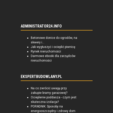
ADMINISTRATOR24.INFO
Betonowe donice do ogrodów, na
skwery i...
Jak wygłuszyć i ocieplić piwnicę
Rynek nieruchomości
Darmowe ebooki dla zarządców
nieruchomości
EKSPERTBUDOWLANY.PL
Na co zwrócić uwagę przy
zakupie bramy garażowej?
Ocieplenie poddasza - czym jest
skuteczna izolacja?
PORADNIK: Sposoby na
energooszczędny i zdrowy dom