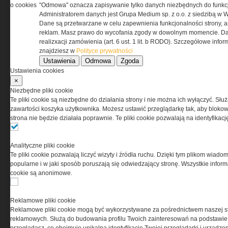
przez Grupa MEDIUM Spółka z ograniczoną
o cookies
"Odmowa" oznacza zapisywanie tylko danych niezbędnych do funkcj
odpowiedzialnością Spółka komandytowa, nr KRS:
Administratorem danych jest Grupa Medium sp. z o.o. z siedzibą w 
0000537655, NIP 1132860378, REGON 146393437
Dane są przetwarzane w celu zapewnienia funkcjonalności strony, a
(zwana dalej Grupa MEDIUM) w postaci Regulaminu.
reklam. Masz prawo do wycofania zgody w dowolnym momencie. Da
realizxacji zamówienia (art. 6 ust. 1 lit. b RODO). Szczegółowe inf
znajdziesz w
Polityce prywatności
Przeczytaj regulamin
Ustawienia
Odmowa
Zgoda
Ustawienia cookies
×
Niezbędne pliki cookie
Te pliki cookie są niezbędne do działania strony i nie można ich wyłączyć. Słu
PRYWATNOŚĆ
zawartości koszyka użytkownika. Możesz ustawić przeglądarkę tak, aby blokował
strona nie będzie działała poprawnie. Te pliki cookie pozwalają na identyfika
Ta witryna wykorzystuje pliki cookies do przechowywania
informacji na Twoim komputerze. Pliki cookies stosujemy
Analityczne pliki cookie
w celu świadczenia usług na najwyższym poziomie,
Te pliki cookie pozwalają liczyć wizyty i źródła ruchu. Dzięki tym plikom wiadom
w tym w sposób dostosowany do indywidualnych potrzeb.
popularne i w jaki sposób poruszają się odwiedzający stronę. Wszystkie inform
Korzystanie z witryny bez zmiany ustawień dotyczących
cookie są anonimowe.
cookies oznacza, że będą one zamieszczane w Twoim
urządzeniu końcowym. W każdym momencie możesz
dokonać zmiany ustawień przeglądarki dotyczących
Reklamowe pliki cookie
cookies. Nim Państwo zaczną korzystać z naszego
Reklamowe pliki cookie mogą być wykorzystywane za pośrednictwem naszej s
serwisu prosimy o zapoznanie się z naszą
polityką
reklamowych. Służą do budowania profilu Twoich zainteresowań na podstawie i
prywatności
oraz
informacją o cookies
.