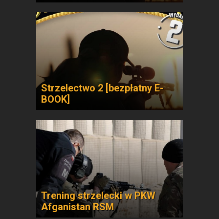
Strzelectwo 2 [bezpłatny E-
BOOK]
Trening strzelecki w PKW
Afganistan RSM