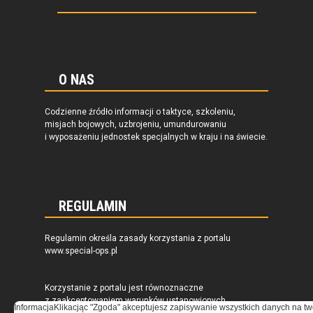
O NAS
Codzienne źródło informacji o taktyce, szkoleniu,
misjach bojowych, uzbrojeniu, umundurowaniu
i wyposażeniu jednostek specjalnych w kraju i na świecie.
REGULAMIN
Regulamin określa zasady korzystania z portalu
www.special-ops.pl
Korzystanie z portalu jest równoznaczne
z zaakceptowaniem warunków ustanowionych
Informacja
Klikacjąc "Zgoda" akceptujesz zapisywanie wszystkich danych na tw