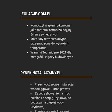
IZOLACJE.COM.PL
Kompozyt wapienno-konopny
jako materiał termoizolacyjny
ścian zewnętrznych
Materiały termoizolacyjne
przeznaczone do wysokich
temperatur -...
Warunki Techniczne 2021 dla
przegród i złączy budowlanych
RYNEKINSTALACYJNY.PL
Przeciwpożarowe instalacje
wodociągowe – stan prawny
Zapotrzebowanie na moc
cieplną i energię użytkową do
podgrzania ciepłej wody
użytkowej
Pomieszczenia kotłowni