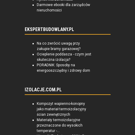
Darmowe ebooki dla zarządców
nieruchomości
EKSPERTBUDOWLANY.PL
Na co zwrócić uwagę przy
zakupie bramy garażowej?
Ocieplenie poddasza - czym jest
skuteczna izolacja?
PORADNIK: Sposoby na
energooszczędny i zdrowy dom
IZOLACJE.COM.PL
Kompozyt wapienno-konopny
jako materiał termoizolacyjny
ścian zewnętrznych
Materiały termoizolacyjne
przeznaczone do wysokich
temperatur -...