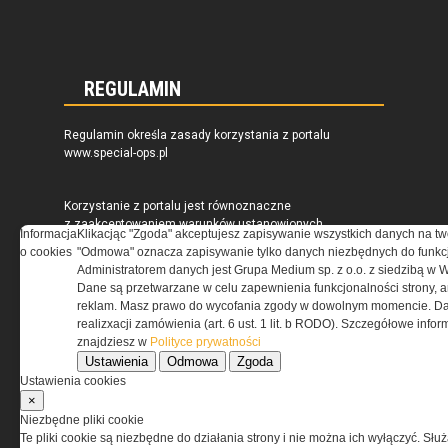
REGULAMIN
Regulamin określa zasady korzystania z portalu
www.special-ops.pl
Korzystanie z portalu jest równoznaczne
z zaakceptowaniem warunków ustanowionych
Informacja
Klikacjąc "Zgoda" akceptujesz zapisywanie wszystkich danych na tw
przez Grupa MEDIUM Spółka z ograniczoną
o cookies
"Odmowa" oznacza zapisywanie tylko danych niezbędnych do funkcj
odpowiedzialnością Spółka komandytowa, nr KRS:
Administratorem danych jest Grupa Medium sp. z o.o. z siedzibą w 
0000537655, NIP 1132860378, REGON 146393437
Dane są przetwarzane w celu zapewnienia funkcjonalności strony, a
(zwana dalej Grupa MEDIUM) w postaci Regulaminu.
reklam. Masz prawo do wycofania zgody w dowolnym momencie. Da
realizxacji zamówienia (art. 6 ust. 1 lit. b RODO). Szczegółowe inf
znajdziesz w
Polityce prywatności
Przeczytaj regulamin
Ustawienia
Odmowa
Zgoda
Ustawienia cookies
×
Niezbędne pliki cookie
Te pliki cookie są niezbędne do działania strony i nie można ich wyłączyć. Słu