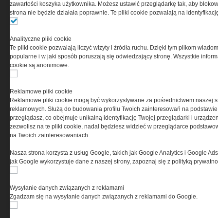
PRYWATNOŚĆ
zawartości koszyka użytkownika. Możesz ustawić przeglądarkę tak, aby blokował
strona nie będzie działała poprawnie. Te pliki cookie pozwalają na identyfika
Ta witryna wykorzystuje pliki cookies do przechowywania
informacji na Twoim komputerze. Pliki cookies stosujemy
Analityczne pliki cookie
w celu świadczenia usług na najwyższym poziomie,
Te pliki cookie pozwalają liczyć wizyty i źródła ruchu. Dzięki tym plikom wiadom
w tym w sposób dostosowany do indywidualnych potrzeb.
popularne i w jaki sposób poruszają się odwiedzający stronę. Wszystkie inform
Korzystanie z witryny bez zmiany ustawień dotyczących
cookie są anonimowe.
cookies oznacza, że będą one zamieszczane w Twoim
urządzeniu końcowym. W każdym momencie możesz
dokonać zmiany ustawień przeglądarki dotyczących
Reklamowe pliki cookie
cookies. Nim Państwo zaczną korzystać z naszego
Reklamowe pliki cookie mogą być wykorzystywane za pośrednictwem naszej s
serwisu prosimy o zapoznanie się z naszą
polityką
reklamowych. Służą do budowania profilu Twoich zainteresowań na podstawie i
prywatności
oraz
informacją o cookies
.
przeglądasz, co obejmuje unikalną identyfikację Twojej przeglądarki i urządze
zezwolisz na te pliki cookie, nadal będziesz widzieć w przeglądarce podstawow
na Twoich zainteresowaniach.
Nasza strona korzysta z usług Google, takich jak Google Analytics i Google Ads
jak Google wykorzystuje dane z naszej strony, zapoznaj się z polityką prywatn
Wysyłanie danych związanych z reklamami
Copyright © 2004-2019 Grupa MEDIUM Spółka z ograniczoną odpowiedzialnością
Spółka komandytowa, nr KRS: 0000537655. Wszelkie prawa, w tym Autora,
Zgadzam się na wysyłanie danych związanych z reklamami do Google.
Wydawcy i Producenta bazy danych zastrzeżone. Jakiekolwiek dalsze
rozpowszechnianie artykułów zabronione. Korzystanie z serwisu i
zamieszczonych w nim utworów i danych wyłącznie na zasadach określonych w
Zasadach korzystania z serwisu.
Special-Ops