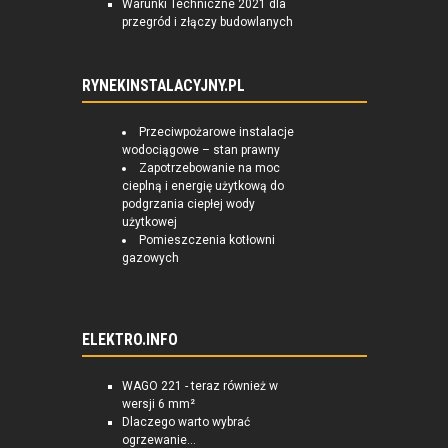
Warunki Techniczne 2021 dla
przegród i złączy budowlanych
RYNEKINSTALACYJNY.PL
Przeciwpożarowe instalacje
wodociągowe – stan prawny
Zapotrzebowanie na moc
cieplną i energię użytkową do
podgrzania ciepłej wody
użytkowej
Pomieszczenia kotłowni
gazowych
ELEKTRO.INFO
WAGO 221 - teraz również w
wersji 6 mm²
Dlaczego warto wybrać
ogrzewanie...