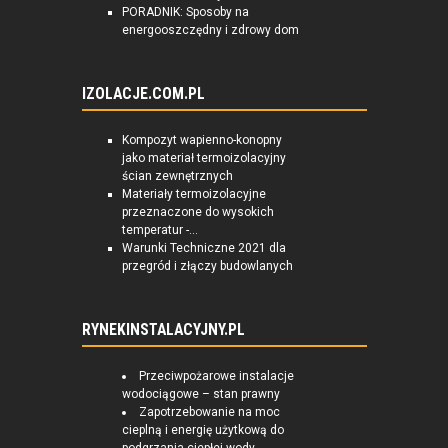
PORADNIK: Sposoby na
energooszczędny i zdrowy dom
IZOLACJE.COM.PL
Kompozyt wapienno-konopny
jako materiał termoizolacyjny
ścian zewnętrznych
Materiały termoizolacyjne
przeznaczone do wysokich
temperatur -...
Warunki Techniczne 2021 dla
przegród i złączy budowlanych
RYNEKINSTALACYJNY.PL
Przeciwpożarowe instalacje
wodociągowe – stan prawny
Zapotrzebowanie na moc
cieplną i energię użytkową do