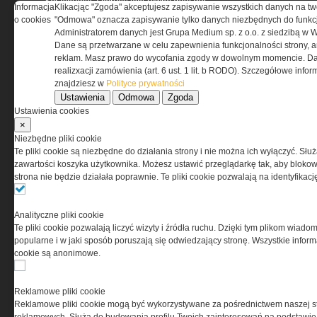
Korzystanie z portalu jest równoznaczne
Informacja
Klikacjąc "Zgoda" akceptujesz zapisywanie wszystkich danych na tw
z zaakceptowaniem warunków ustanowionych
o cookies
"Odmowa" oznacza zapisywanie tylko danych niezbędnych do funkcj
przez Grupa MEDIUM Spółka z ograniczoną
Administratorem danych jest Grupa Medium sp. z o.o. z siedzibą w 
odpowiedzialnością Spółka komandytowa, nr KRS:
Dane są przetwarzane w celu zapewnienia funkcjonalności strony, a
0000537655, NIP 1132860378, REGON 146393437
reklam. Masz prawo do wycofania zgody w dowolnym momencie. Da
(zwana dalej Grupa MEDIUM) w postaci Regulaminu.
realizxacji zamówienia (art. 6 ust. 1 lit. b RODO). Szczegółowe inf
znajdziesz w
Polityce prywatności
Ustawienia
Odmowa
Zgoda
Przeczytaj regulamin
Ustawienia cookies
×
Niezbędne pliki cookie
Te pliki cookie są niezbędne do działania strony i nie można ich wyłączyć. Słu
zawartości koszyka użytkownika. Możesz ustawić przeglądarkę tak, aby blokował
PRYWATNOŚĆ
strona nie będzie działała poprawnie. Te pliki cookie pozwalają na identyfika
Ta witryna wykorzystuje pliki cookies do przechowywania
Analityczne pliki cookie
informacji na Twoim komputerze. Pliki cookies stosujemy
Te pliki cookie pozwalają liczyć wizyty i źródła ruchu. Dzięki tym plikom wiadom
w celu świadczenia usług na najwyższym poziomie,
popularne i w jaki sposób poruszają się odwiedzający stronę. Wszystkie inform
w tym w sposób dostosowany do indywidualnych potrzeb.
cookie są anonimowe.
Korzystanie z witryny bez zmiany ustawień dotyczących
cookies oznacza, że będą one zamieszczane w Twoim
urządzeniu końcowym. W każdym momencie możesz
Reklamowe pliki cookie
dokonać zmiany ustawień przeglądarki dotyczących
Reklamowe pliki cookie mogą być wykorzystywane za pośrednictwem naszej s
cookies. Nim Państwo zaczną korzystać z naszego