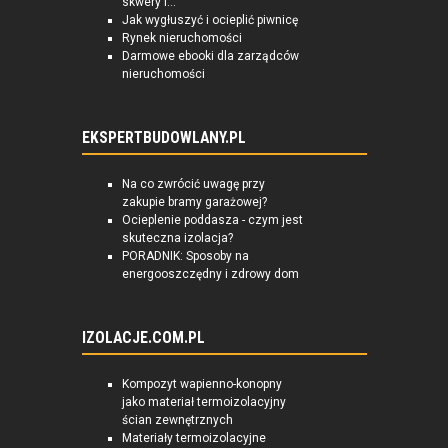
skwery i...
Jak wygłuszyć i ocieplić piwnicę
Rynek nieruchomości
Darmowe ebooki dla zarządców
nieruchomości
EKSPERTBUDOWLANY.PL
Na co zwrócić uwagę przy
zakupie bramy garażowej?
Ocieplenie poddasza - czym jest
skuteczna izolacja?
PORADNIK: Sposoby na
energooszczędny i zdrowy dom
IZOLACJE.COM.PL
Kompozyt wapienno-konopny
jako materiał termoizolacyjny
ścian zewnętrznych
Materiały termoizolacyjne