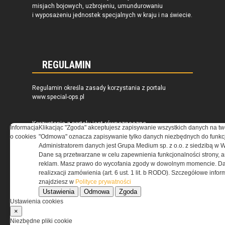
misjach bojowych, uzbrojeniu, umundurowaniu
i wyposażeniu jednostek specjalnych w kraju i na świecie.
REGULAMIN
Regulamin określa zasady korzystania z portalu
www.special-ops.pl
Korzystanie z portalu jest równoznaczne
Informacja
Klikacjąc "Zgoda" akceptujesz zapisywanie wszystkich danych na tw
z zaakceptowaniem warunków ustanowionych
o cookies
"Odmowa" oznacza zapisywanie tylko danych niezbędnych do funkcj
przez Grupa MEDIUM Spółka z ograniczoną
Administratorem danych jest Grupa Medium sp. z o.o. z siedzibą w 
odpowiedzialnością Spółka komandytowa, nr KRS:
Dane są przetwarzane w celu zapewnienia funkcjonalności strony, a
0000537655, NIP 1132860378, REGON 146393437
reklam. Masz prawo do wycofania zgody w dowolnym momencie. Da
(zwana dalej Grupa MEDIUM) w postaci Regulaminu.
realizxacji zamówienia (art. 6 ust. 1 lit. b RODO). Szczegółowe inf
znajdziesz w
Polityce prywatności
Ustawienia
Odmowa
Zgoda
Przeczytaj regulamin
Ustawienia cookies
×
Niezbędne pliki cookie