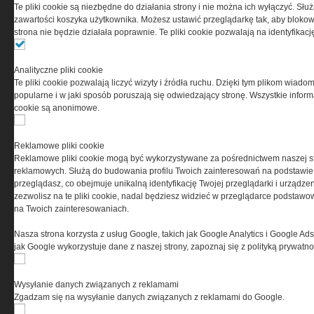
Te pliki cookie są niezbędne do działania strony i nie można ich wyłączyć. Słu
zawartości koszyka użytkownika. Możesz ustawić przeglądarkę tak, aby blokował
PRYWATNOŚĆ
strona nie będzie działała poprawnie. Te pliki cookie pozwalają na identyfika
Ta witryna wykorzystuje pliki cookies do przechowywania
Analityczne pliki cookie
informacji na Twoim komputerze. Pliki cookies stosujemy
Te pliki cookie pozwalają liczyć wizyty i źródła ruchu. Dzięki tym plikom wiadom
w celu świadczenia usług na najwyższym poziomie,
popularne i w jaki sposób poruszają się odwiedzający stronę. Wszystkie inform
w tym w sposób dostosowany do indywidualnych potrzeb.
cookie są anonimowe.
Korzystanie z witryny bez zmiany ustawień dotyczących
cookies oznacza, że będą one zamieszczane w Twoim
urządzeniu końcowym. W każdym momencie możesz
Reklamowe pliki cookie
dokonać zmiany ustawień przeglądarki dotyczących
Reklamowe pliki cookie mogą być wykorzystywane za pośrednictwem naszej s
cookies. Nim Państwo zaczną korzystać z naszego
reklamowych. Służą do budowania profilu Twoich zainteresowań na podstawie i
serwisu prosimy o zapoznanie się z naszą
polityką
przeglądasz, co obejmuje unikalną identyfikację Twojej przeglądarki i urządze
prywatności
oraz
informacją o cookies
.
zezwolisz na te pliki cookie, nadal będziesz widzieć w przeglądarce podstawow
na Twoich zainteresowaniach.
Nasza strona korzysta z usług Google, takich jak Google Analytics i Google Ads
jak Google wykorzystuje dane z naszej strony, zapoznaj się z polityką prywatn
Wysyłanie danych związanych z reklamami
Zgadzam się na wysyłanie danych związanych z reklamami do Google.
Copyright © 2004-2019 Grupa MEDIUM Spółka z ograniczoną odpowiedzialnością
Spółka komandytowa, nr KRS: 0000537655. Wszelkie prawa, w tym Autora,
Wydawcy i Producenta bazy danych zastrzeżone. Jakiekolwiek dalsze