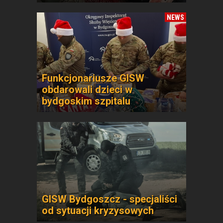
NEWS
Funkcjonariusze GISW
obdarowali dzieci w
bydgoskim szpitalu
GISW Bydgoszcz - specjaliści
od sytuacji kryzysowych