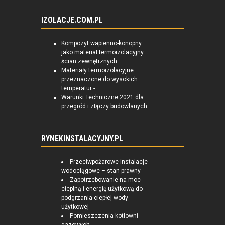
IZOLACJE.COM.PL
Kompozyt wapienno-konopny
jako materiał termoizolacyjny
ścian zewnętrznych
Materiały termoizolacyjne
przeznaczone do wysokich
temperatur -...
Warunki Techniczne 2021 dla
przegród i złączy budowlanych
RYNEKINSTALACYJNY.PL
Przeciwpożarowe instalacje
wodociągowe – stan prawny
Zapotrzebowanie na moc
cieplną i energię użytkową do
podgrzania ciepłej wody
użytkowej
Pomieszczenia kotłowni