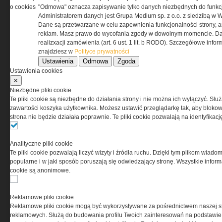
odpowiedzialnością Spółka komandytowa, nr KRS:
o cookies
"Odmowa" oznacza zapisywanie tylko danych niezbędnych do funkcj
0000537655, NIP 1132860378, REGON 146393437
Administratorem danych jest Grupa Medium sp. z o.o. z siedzibą w 
(zwana dalej Grupa MEDIUM) w postaci Regulaminu.
Dane są przetwarzane w celu zapewnienia funkcjonalności strony, a
reklam. Masz prawo do wycofania zgody w dowolnym momencie. Da
realizxacji zamówienia (art. 6 ust. 1 lit. b RODO). Szczegółowe inf
Przeczytaj regulamin
znajdziesz w
Polityce prywatności
Ustawienia
Odmowa
Zgoda
Ustawienia cookies
×
Niezbędne pliki cookie
PRYWATNOŚĆ
Te pliki cookie są niezbędne do działania strony i nie można ich wyłączyć. Słu
zawartości koszyka użytkownika. Możesz ustawić przeglądarkę tak, aby blokował
strona nie będzie działała poprawnie. Te pliki cookie pozwalają na identyfika
Ta witryna wykorzystuje pliki cookies do przechowywania
informacji na Twoim komputerze. Pliki cookies stosujemy
w celu świadczenia usług na najwyższym poziomie,
Analityczne pliki cookie
w tym w sposób dostosowany do indywidualnych potrzeb.
Te pliki cookie pozwalają liczyć wizyty i źródła ruchu. Dzięki tym plikom wiadom
Korzystanie z witryny bez zmiany ustawień dotyczących
popularne i w jaki sposób poruszają się odwiedzający stronę. Wszystkie inform
cookies oznacza, że będą one zamieszczane w Twoim
cookie są anonimowe.
urządzeniu końcowym. W każdym momencie możesz
dokonać zmiany ustawień przeglądarki dotyczących
cookies. Nim Państwo zaczną korzystać z naszego
Reklamowe pliki cookie
serwisu prosimy o zapoznanie się z naszą
polityką
Reklamowe pliki cookie mogą być wykorzystywane za pośrednictwem naszej s
prywatności
oraz
informacją o cookies
.
reklamowych. Służą do budowania profilu Twoich zainteresowań na podstawie i