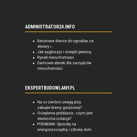
ADMINISTRATOR24.INFO
Betonowe donice do ogrodów, na
skwery i...
Jak wygłuszyć i ocieplić piwnicę
Rynek nieruchomości
Darmowe ebooki dla zarządców
nieruchomości
EKSPERTBUDOWLANY.PL
Na co zwrócić uwagę przy
zakupie bramy garażowej?
Ocieplenie poddasza - czym jest
skuteczna izolacja?
PORADNIK: Sposoby na
energooszczędny i zdrowy dom