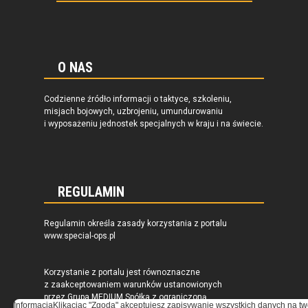
O NAS
Codzienne źródło informacji o taktyce, szkoleniu,
misjach bojowych, uzbrojeniu, umundurowaniu
i wyposażeniu jednostek specjalnych w kraju i na świecie.
REGULAMIN
Regulamin określa zasady korzystania z portalu
www.special-ops.pl
Korzystanie z portalu jest równoznaczne
z zaakceptowaniem warunków ustanowionych
przez Grupa MEDIUM Spółka z ograniczoną
Informacja
Klikacjąc "Zgoda" akceptujesz zapisywanie wszystkich danych na tw