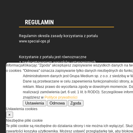
REGULAMIN
Regulamin określa zasady korzystania z portalu
www.special-ops.pl
Korzystanie z portalu jest równoznaczne
z zaakceptowaniem warunków ustanowionych
Informacja
Klikacjąc "Zgoda" akceptujesz zapisywanie wszystkich danych na tw
przez Grupa MEDIUM Spółka z ograniczoną
o cookies
"Odmowa" oznacza zapisywanie tylko danych niezbędnych do funkcj
odpowiedzialnością Spółka komandytowa, nr KRS:
Administratorem danych jest Grupa Medium sp. z o.o. z siedzibą w 
0000537655, NIP 1132860378, REGON 146393437
Dane są przetwarzane w celu zapewnienia funkcjonalności strony, a
(zwana dalej Grupa MEDIUM) w postaci Regulaminu.
reklam. Masz prawo do wycofania zgody w dowolnym momencie. Da
realizxacji zamówienia (art. 6 ust. 1 lit. b RODO). Szczegółowe inf
znajdziesz w
Polityce prywatności
Przeczytaj regulamin
Ustawienia
Odmowa
Zgoda
Ustawienia cookies
×
Niezbędne pliki cookie
Te pliki cookie są niezbędne do działania strony i nie można ich wyłączyć. Słu
PRYWATNOŚĆ
zawartości koszyka użytkownika. Możesz ustawić przeglądarkę tak, aby blokował