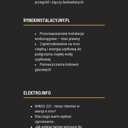
przegród i złączy budowlanych
RYNEKINSTALACYJNY.PL
Przeciwpożarowe instalacje
wodociągowe – stan prawny
Zapotrzebowanie na moc
cieplną i energię użytkową do
podgrzania ciepłej wody
użytkowej
Pomieszczenia kotłowni
gazowych
ELEKTRO.INFO
WAGO 221 - teraz również w
wersji 6 mm²
Dlaczego warto wybrać
ogrzewanie...
Jak wybrać lampy wiszące do