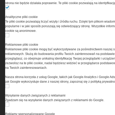
strona nie będzie działała poprawnie. Te pliki cookie pozwalają na identyfika
Ta witryna wykorzystuje pliki cookies do przechowywania
informacji na Twoim komputerze. Pliki cookies stosujemy
Analityczne pliki cookie
w celu świadczenia usług na najwyższym poziomie,
Te pliki cookie pozwalają liczyć wizyty i źródła ruchu. Dzięki tym plikom wiadom
w tym w sposób dostosowany do indywidualnych potrzeb.
popularne i w jaki sposób poruszają się odwiedzający stronę. Wszystkie inform
Korzystanie z witryny bez zmiany ustawień dotyczących
cookie są anonimowe.
cookies oznacza, że będą one zamieszczane w Twoim
urządzeniu końcowym. W każdym momencie możesz
dokonać zmiany ustawień przeglądarki dotyczących
Reklamowe pliki cookie
cookies. Nim Państwo zaczną korzystać z naszego
Reklamowe pliki cookie mogą być wykorzystywane za pośrednictwem naszej s
serwisu prosimy o zapoznanie się z naszą
polityką
reklamowych. Służą do budowania profilu Twoich zainteresowań na podstawie i
prywatności
oraz
informacją o cookies
.
przeglądasz, co obejmuje unikalną identyfikację Twojej przeglądarki i urządze
zezwolisz na te pliki cookie, nadal będziesz widzieć w przeglądarce podstawow
na Twoich zainteresowaniach.
Nasza strona korzysta z usług Google, takich jak Google Analytics i Google Ads
jak Google wykorzystuje dane z naszej strony, zapoznaj się z polityką prywatn
Wysyłanie danych związanych z reklamami
Copyright © 2004-2019 Grupa MEDIUM Spółka z ograniczoną odpowiedzialnością
Spółka komandytowa, nr KRS: 0000537655. Wszelkie prawa, w tym Autora,
Zgadzam się na wysyłanie danych związanych z reklamami do Google.
Wydawcy i Producenta bazy danych zastrzeżone. Jakiekolwiek dalsze
rozpowszechnianie artykułów zabronione. Korzystanie z serwisu i
zamieszczonych w nim utworów i danych wyłącznie na zasadach określonych w
Zasadach korzystania z serwisu.
Special-Ops
Reklamy spersonalizowane Google