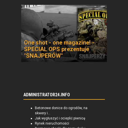
One shot - one magazine! -
SPECIAL OPS prezentuje
"SNAJPERÓW"
ADMINISTRATOR24.INFO
Betonowe donice do ogrodów, na
skwery i...
Jak wygłuszyć i ocieplić piwnicę
Rynek nieruchomości