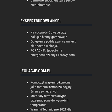
Darmowe ebooki dla zarządców
nieruchomości
EKSPERTBUDOWLANY.PL
Na co zwrócić uwagę przy
zakupie bramy garażowej?
Ocieplenie poddasza - czym jest
skuteczna izolacja?
PORADNIK: Sposoby na
energooszczędny i zdrowy dom
IZOLACJE.COM.PL
Kompozyt wapienno-konopny
jako materiał termoizolacyjny
ścian zewnętrznych
Materiały termoizolacyjne
przeznaczone do wysokich
temperatur -...
Warunki Techniczne 2021 dla